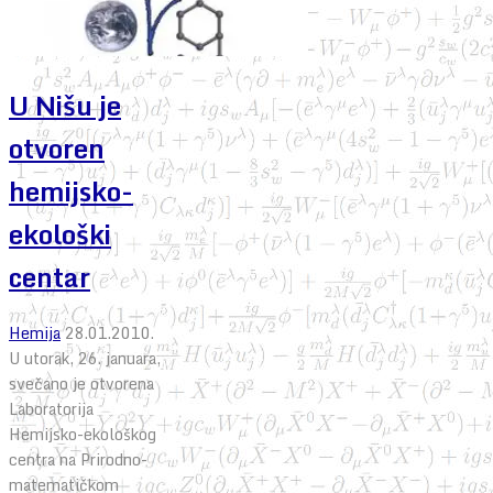
U Nišu je
otvoren
hemijsko-
ekološki
centar
Hemija
28.01.2010.
U utorak, 26. januara,
svečano je otvorena
Laboratorija
Hemijsko-ekološkog
centra na Prirodno-
matematičkom