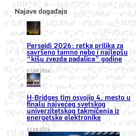
Najave događaja
Perseidi 2026: retka prilika za
savršeno tamno nebo i najlepšu
“kišu zvezda padalica” godine
07.08.2026.
H-Bridges tim osvojio 4. mesto u
finalu najvećeg svetskog
univerzitetskog takmičenja iz
energetske elektronike
02.08.2026.