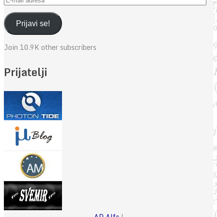
mail
adresa
Prijavi se!
Join 10.9K other subscribers
Prijatelji
AD Alfa
|