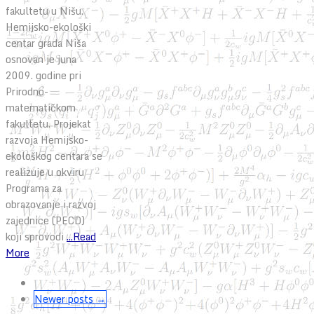
fakultetu u Nišu.
Hemijsko-ekološki
centar grada Niša
osnovan je juna
2009. godine pri
Prirodno-
matematičkom
fakultetu. Projekat
razvoja Hemijsko-
ekološkog centara se
realizuje u okviru
Programa za
obrazovanje i razvoj
zajednice (PECD)
koji sprovodi
...Read
More
Newer posts →