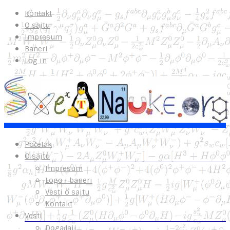
Kontakt
O sajtu
Impresum
Baneri
Log in
Početak
O sajtu
Impresum
Logo i baneri
Vesti o sajtu
Kontakt
Vesti
Događaji