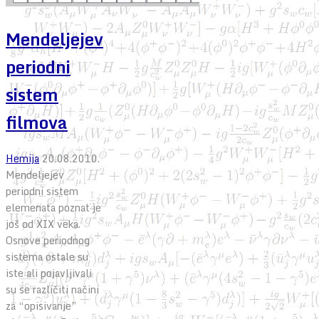
Mendeljejev
periodni
sistem
filmova
Hemija
20.08.2010.
Mendeljejev
periodni sistem
elemenata poznat je
još od XIX veka.
Osnove periodnog
sistema ostale su
iste ali pojavljivali
su se različiti načini
za “opisivanje”