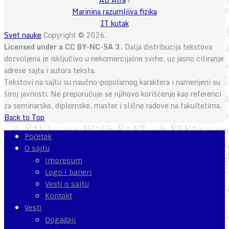
Marinina razumljiva fizika
IT kutak
Svet nauke
Copyright © 2026.
Licensed under a CC BY-NC-SA 3.
Dalja distribucija tekstova
dozvoljena je isključivo u nekomercijalne svrhe, uz jasno citiranje
adrese sajta i autora teksta.
Tekstovi na sajtu su naučno-popularnog karaktera i namenjeni su
široj javnosti. Ne preporučuje se njihovo korišćenje kao referenci
za seminarske, diplomske, master i slične radove na fakultetima.
Back to Top
Početak
O sajtu
Impresum
Logo i baneri
Vesti o sajtu
Kontakt
Vesti
Događaji