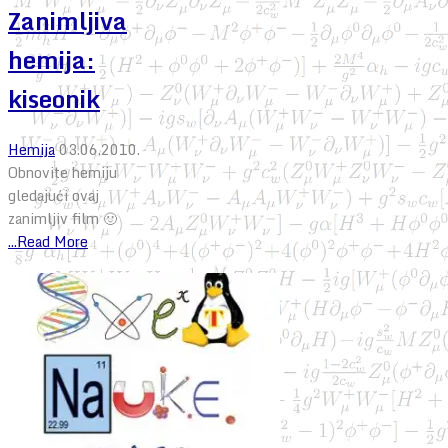
Zanimljiva
hemija:
kiseonik
Hemija
03.06.2010.
Obnovite hemiju
gledajući ovaj
zanimljiv film 🙂
...Read More