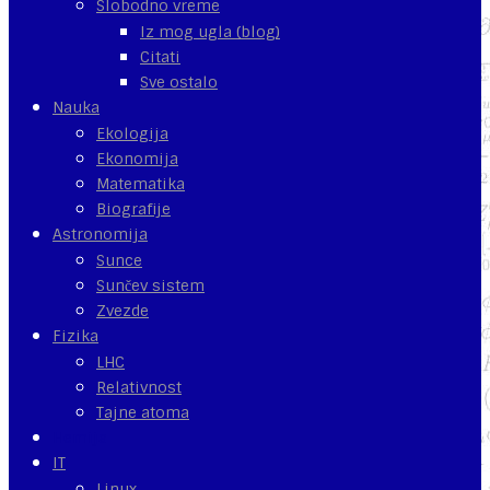
Slobodno vreme
Iz mog ugla (blog)
Citati
Sve ostalo
Nauka
Ekologija
Ekonomija
Matematika
Biografije
Astronomija
Sunce
Sunčev sistem
Zvezde
Fizika
LHC
Relativnost
Tajne atoma
Hemija
IT
Linux