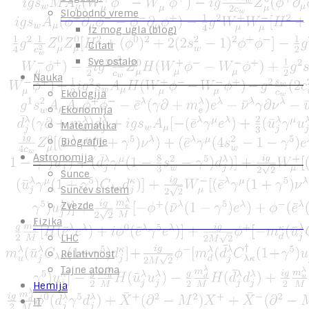
Slobodno vreme
Iz mog ugla (blog)
Citati
Sve ostalo
Nauka
Ekologija
Ekonomija
Matematika
Biografije
Astronomija
Sunce
Sunčev sistem
Zvezde
Fizika
LHC
Relativnost
Tajne atoma
Hemija
IT