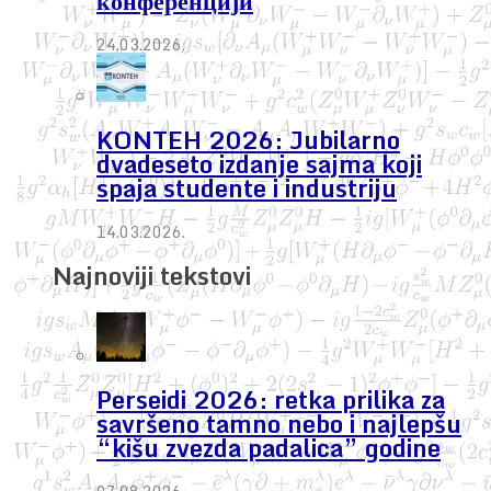
конференцији
24.03.2026.
KONTEH 2026: Jubilarno
dvadeseto izdanje sajma koji
spaja studente i industriju
14.03.2026.
Najnoviji tekstovi
Perseidi 2026: retka prilika za
savršeno tamno nebo i najlepšu
“kišu zvezda padalica” godine