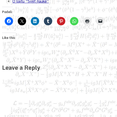
O sajtu “Svet nauke”
Podeli:
Like this:
Leave a Reply