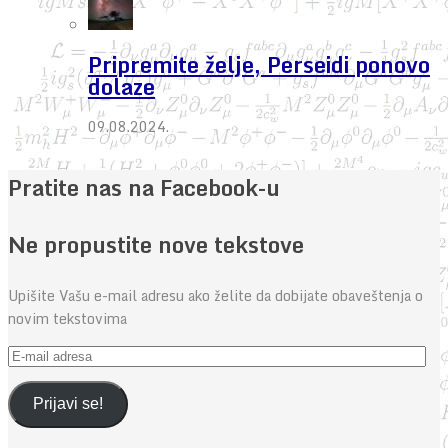
Pripremite želje, Perseidi ponovo
dolaze
09.08.2024.
Pratite nas na Facebook-u
Ne propustite nove tekstove
Upišite Vašu e-mail adresu ako želite da dobijate obaveštenja o
novim tekstovima
E-
mail
adresa
Prijavi se!