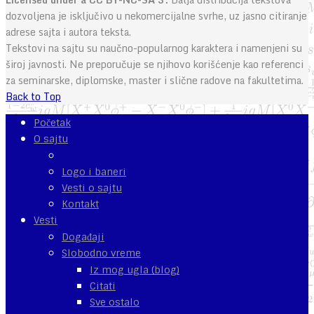
dozvoljena je isključivo u nekomercijalne svrhe, uz jasno citiranje
adrese sajta i autora teksta.
Tekstovi na sajtu su naučno-popularnog karaktera i namenjeni su
široj javnosti. Ne preporučuje se njihovo korišćenje kao referenci
za seminarske, diplomske, master i slične radove na fakultetima.
Back to Top
Početak
O sajtu
Impresum
Logo i baneri
Vesti o sajtu
Kontakt
Vesti
Događaji
Slobodno vreme
Iz mog ugla (blog)
Citati
Sve ostalo