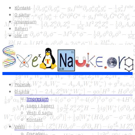
Kontakt
O sajtu
Impresum
Baneri
Log in
Početak
O sajtu
Impresum
Logo i baneri
Vesti o sajtu
Kontakt
Vesti
Događaji