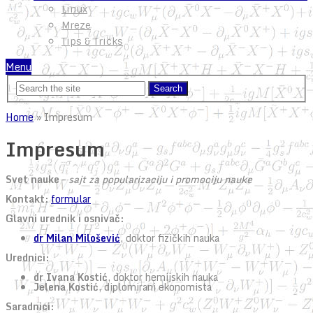
Linux
Mreze
Tips & Tricks
Menu
Home
»
Impresum
Impresum
Svet nauke
–
sajt za popularizaciju i promociju nauke
Kontakt:
formular
Glavni urednik i osnivač:
dr Milan Milošević
, doktor fizičkih nauka
Urednici:
dr Ivana Kostić
, doktor hemijskih nauka
Jelena Kostić
, diplomirani ekonomista
Saradnici: