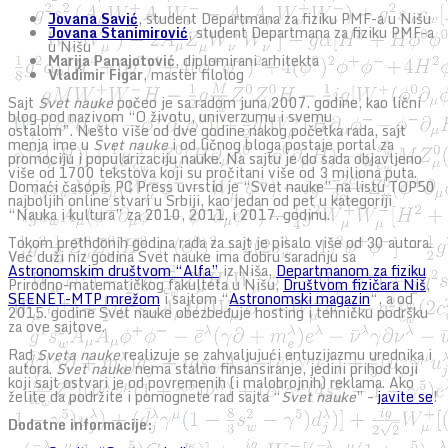
Jovana Savić
, student Departmana za fiziku PMF-a u Nišu
Jovana Stanimirović
, student Departmana za fiziku PMF-a
u Nišu
Marija Panajotović
, diplomirani arhitekta
Vladimir Figar
, master filolog
Sajt
Svet nauke
počeo je sa radom juna 2007. godine, kao lični
blog pod nazivom “O životu, univerzumu i svemu
ostalom”. Nešto više od dve godine nakog početka rada, sajt
menja ime u
Svet nauke
i od ličnog bloga postaje portal za
promociju i popularizaciju nauke. Na sajtu je do sada objavljeno
više od 1700 tekstova koji su pročitani više od 3 miliona puta.
Domaći časopis PC Press uvrstio je “Svet nauke” na listu TOP50
najboljih online stvari u Srbiji, kao jedan od pet u kategoriji
“Nauka i kultura” za 2010, 2011. i 2017. godinu.
Tokom prethdonih godina rada za sajt je pisalo više od 30 autora.
Već duži niz godina Svet nauke ima dobru saradnju sa
Astronomskim društvom “Alfa”
iz Niša,
Departmanom za fiziku
Prirodno-matematičkog fakulteta u Nišu,
Društvom fizičara Niš
,
SEENET-MTP mrežom
i sajtom “
Astronomski magazin
“, a od
2015. godine Svet nauke obezbeđuje hosting i tehničku podršku
za ove sajtove.
Rad
Sveta nauke
realizuje se zahvaljujući entuzijazmu urednika i
autora.
Svet nauke
nema stalno finsansiranje, jedini prihod koji
koji sajt ostvari je od povremenih (i malobrojnih) reklama. Ako
želite da podržite i pomognete rad sajta “
Svet nauke
” –
javite se
!
Dodatne informacije: