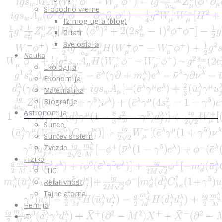
Slobodno vreme
Iz mog ugla (blog)
Citati
Sve ostalo
Nauka
Ekologija
Ekonomija
Matematika
Biografije
Astronomija
Sunce
Sunčev sistem
Zvezde
Fizika
LHC
Relativnost
Tajne atoma
Hemija
IT