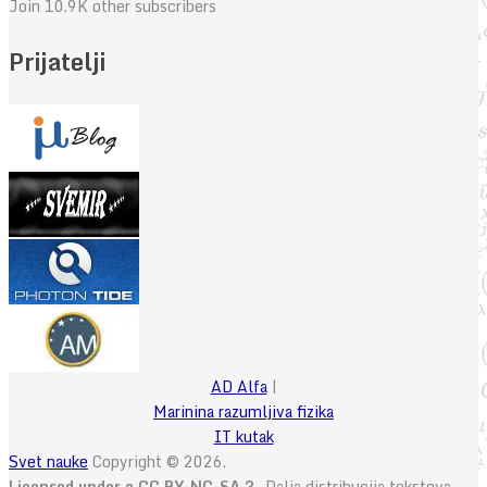
Join 10.9K other subscribers
Prijatelji
AD Alfa
|
Marinina razumljiva fizika
IT kutak
Svet nauke
Copyright © 2026.
Licensed under a CC BY-NC-SA 3.
Dalja distribucija tekstova