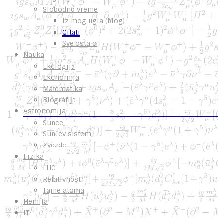
Slobodno vreme
Iz mog ugla (blog)
Citati
Sve ostalo
Nauka
Ekologija
Ekonomija
Matematika
Biografije
Astronomija
Sunce
Sunčev sistem
Zvezde
Fizika
LHC
Relativnost
Tajne atoma
Hemija
IT