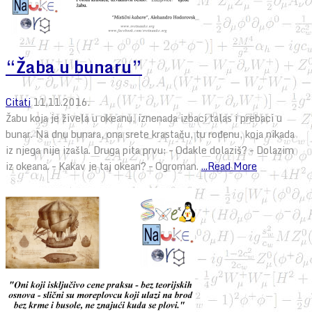
“Žaba u bunaru”
Citati
11.11.2016.
Žabu koja je živela u okeanu, iznenada izbaci talas i prebaci u
bunar. Na dnu bunara, ona srete krastaču, tu rođenu, koja nikada
iz njega nije izašla. Druga pita prvu: – Odakle dolaziš? – Dolazim
iz okeana. – Kakav je taj okean? – Ogroman.
...Read More