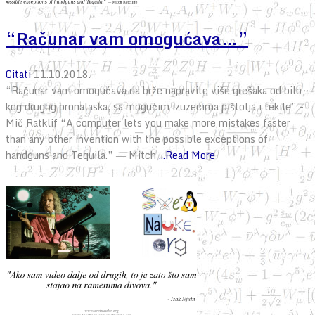
“Računar vam omogućava…”
Citati
11.10.2018.
“Računar vam omogućava da brže napravite više grešaka od bilo
kog drugog pronalaska, sa mogućim izuzecima pištolja i tekile” –
Mič Ratklif “A computer lets you make more mistakes faster
than any other invention with the possible exceptions of
handguns and Tequila.” ― Mitch
...Read More