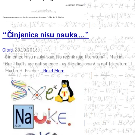
“Činjenice nisu nauka…”
Citati
23.10.2016.
“Činjenice nisu nauka, kao što rečnik nije literatura” – Martin
Fišer “Facts are not science – as the dictionary is not literature”
– Martin H. Fischer
...Read More