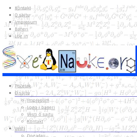
Kontakt
O sajtu
Impresum
Baneri
Log in
Početak
O sajtu
Impresum
Logo i baneri
Vesti o sajtu
Kontakt
Vesti
Događaji