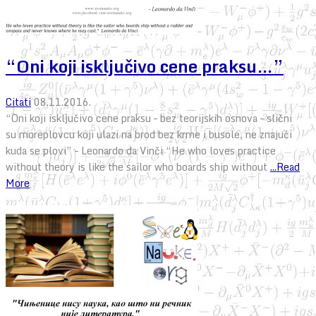
“Oni koji isključivo cene praksu…”
Citati
08.11.2016.
“Oni koji isključivo cene praksu – bez teorijskih osnova – slični
su moreplovcu koji ulazi na brod bez krme i busole, ne znajući
kuda se plovi” – Leonardo da Vinči “He who loves practice
without theory is like the sailor who boards ship without
...Read
More