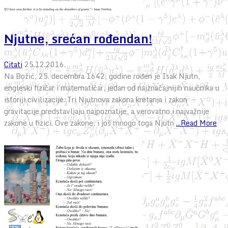
Njutne, srećan rođendan!
Citati
25.12.2016.
Na Božić, 25. decembra 1642, godine rođen je Isak Njutn,
engleski fizičar i matematičar, jedan od najznačajnijih naučnika u
istoriji civilizacije. Tri Njutnova zakona kretanja i zakon
gravitacije predstavljaju najpoznatije, a verovatno i najvažnije
zakone u fizici. Ove zakone, i još mnogo toga Njutn
...Read More