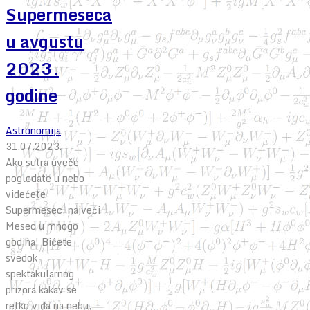
Supermeseca
u avgustu
2023.
godine
Astronomija
31.07.2023.
Ako sutra uveče
pogledate u nebo
videćete
Supermesec, najveći
Mesec u mnogo
godina! Bićete
svedok
spektakularnog
prizora kakav se
retko viđa na nebu,