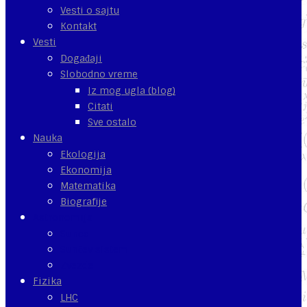
Vesti o sajtu
Kontakt
Vesti
Događaji
Slobodno vreme
Iz mog ugla (blog)
Citati
Sve ostalo
Nauka
Ekologija
Ekonomija
Matematika
Biografije
Astronomija
Sunce
Sunčev sistem
Zvezde
Fizika
LHC