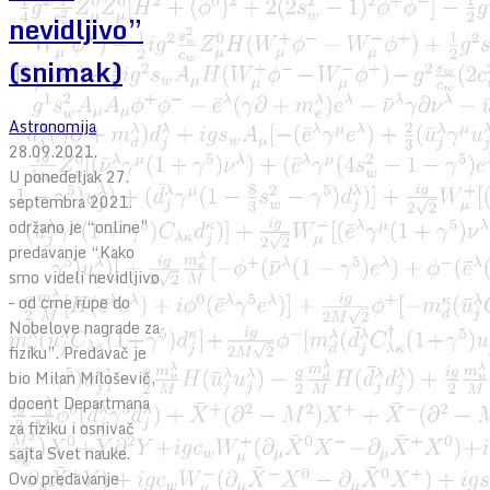
nevidljivo”
(snimak)
Astronomija
28.09.2021.
U ponedeljak 27.
septembra 2021.
održano je “online”
predavanje “Kako
smo videli nevidljivo
– od crne rupe do
Nobelove nagrade za
fiziku”. Predavač je
bio Milan Milošević,
docent Departmana
za fiziku i osnivač
sajta Svet nauke.
Ovo predavanje