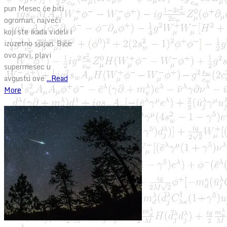
pun Mesec će biti
ogroman, najveći
koji ste ikada videli i
izuzetno sjajan. Biće
ovo prvi, plavi
supermesec u
avgustu ove
...Read
More