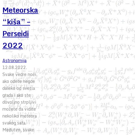
Meteorska
“kiša” –
Perseidi
2022
Astronomija
12.08.2022.
Svake vedre noći,
ako odete negde
daleko od svetla
grada i ako ste
dovoljno strpljivi
možete da vidite
nekoliko meteora
svakog sata.
Međutim, svake