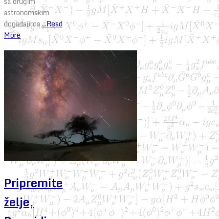
sa drugim
astronomskim
događajima
...Read
More
Pripremite
želje,