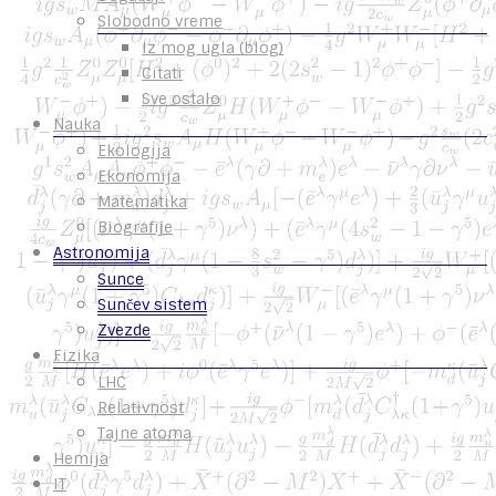
Slobodno vreme
Iz mog ugla (blog)
Citati
Sve ostalo
Nauka
Ekologija
Ekonomija
Matematika
Biografije
Astronomija
Sunce
Sunčev sistem
Zvezde
Fizika
LHC
Relativnost
Tajne atoma
Hemija
IT