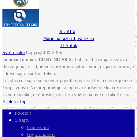
AD Alfa
|
Marinina razumljiva fizika
IT kutak
Svet nauke
Copyright © 2026.
Licensed under a CC BY-NC-SA 3.
Dalja distribucija tekstova
dozvoljena je isključivo u nekomercijalne svrhe, uz jasno citiranje
adrese sajta i autora teksta.
Tekstovi na sajtu su naučno-popularnog karaktera i namenjeni su
široj javnosti. Ne preporučuje se njihovo korišćenje kao referenci
za seminarske, diplomske, master i slične radove na fakultetima.
Back to Top
Početak
O sajtu
Impresum
Logo i baneri