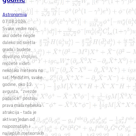
Astronomija
07.08.2026.
Svake vedre noći,
ako odete negde
daleko od svetla
grada i budete
dovoljno strpljivi,
možete videti
nekoliko meteora na
sat. Međutim, svake
godine, oko 12.
avgusta, “zvezde
padalice” postaju
prava mala nebeska
atrakcija – tada je
aktivan jedan od
najpoznatijih i
najlepših meteorskih