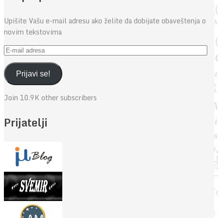
Upišite Vašu e-mail adresu ako želite da dobijate obaveštenja o
novim tekstovima
E-
mail
adresa
Prijavi se!
Join 10.9K other subscribers
Prijatelji