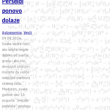
Perseidi
ponovo
dolaze
Astronomija
,
Vesti
09.08.2024.
Svake vedre noći,
ako odete negde
daleko od svetla
grada i ako ste
dovoljno strpljivi
možete da vidite
nekoliko meteora
svakog sata.
Međutim, svake
godine oko 10.
avgusta “zvezde
padalice” postaju