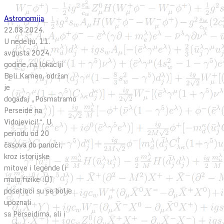
Astronomija
22.08.2024.
U nedelju, 11.
avgusta 2024.
godine, na lokaciji
Beli Kamen, održan
je
događaj „Posmatramo
Perseide na
Vidojevici!“. U
periodu od 20
časova do ponoći,
kroz istorijske
mitove i legende (i
malo fizike :D)
posetioci su se bolje
upoznali
sa Perseidima, ali i