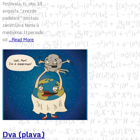
festivala, tj. oko 10.
avgusta “zvezde
padalice” postaju
zanimljiva tema u
medijima. U periodu
od
...Read More
Dva (plava)