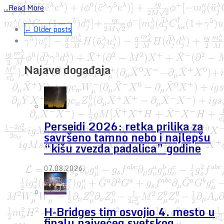
...Read More
← Older posts
Najave događaja
Perseidi 2026: retka prilika za
savršeno tamno nebo i najlepšu
“kišu zvezda padalica” godine
07.08.2026.
H-Bridges tim osvojio 4. mesto u
finalu najvećeg svetskog