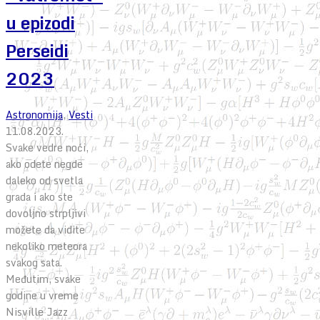
u epizodi
Perseidi
2023
Astronomija
,
Vesti
11.08.2023.
Svake vedre noći,
ako odete negde
daleko od svetla
grada i ako ste
dovoljno strpljivi
možete da vidite
nekoliko meteora
svakog sata.
Međutim, svake
godine u vreme
Nisville Jazz