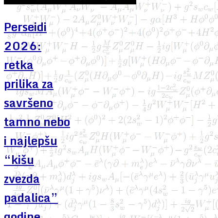
Perseidi
2026:
retka
prilika za
savršeno
tamno nebo
i najlepšu
“kišu
zvezda
padalica”
godine