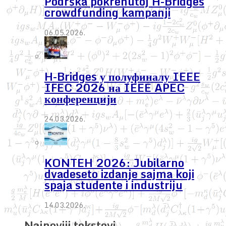
Podrška pokrenutoj H-Bridges
crowdfunding kampanji
06.05.2026.
H-Bridges у полуфиналу IEEE
IFEC 2026 на IEEE APEC
конференцији
24.03.2026.
KONTEH 2026: Jubilarno
dvadeseto izdanje sajma koji
spaja studente i industriju
14.03.2026.
Najnoviji tekstovi