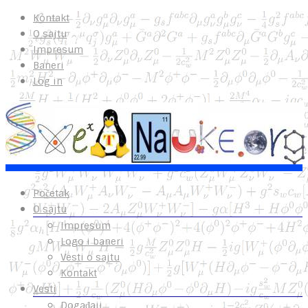
Kontakt
O sajtu
Impresum
Baneri
Log in
Početak
O sajtu
Impresum
Logo i baneri
Vesti o sajtu
Kontakt
Vesti
Događaji