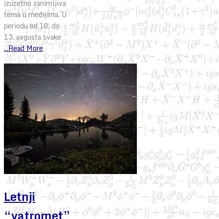
izuzetno zanimljiva
tema u medijima. U
periodu od 10. do
13. avgusta svake
...Read More
Letnji
“vatromet”