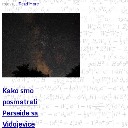
rojeva,
...Read More
Kako smo
posmatrali
Perseide sa
Vidojevice