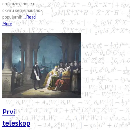
organizovano je u
okviru serije naučno-
popularnih
...Read
More
Prvi
teleskop