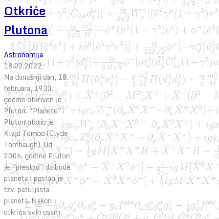
Otkriće
Plutona
Astronomija
18.02.2022.
Na današnji dan, 18.
februara, 1930.
godine otkriven je
Pluton. “Planetu”
Pluton otkrio je
Klajd Tombo (Clyde
Tombaugh). Od
2006. godine Pluton
je “prestao” da bude
planeta i postao je
tzv. patuljasta
planeta. Nakon
otkrića svih osam