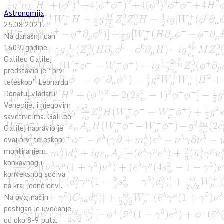
Astronomija
25.08.2021.
Na današnji dan
1609. godine
Galileo Galilej
predstavio je “prvi
teleskop” Leonardu
Donatu, vladaru
Venecije, i njegovim
savetnicima. Galileo
Galilej napravio je
ovaj prvi teleskop
montiranjem
konkavnog i
konveksnog sočiva
na kraj jedne cevi.
Na ovaj način
postigao je uvećanje
od oko 8-9 puta.