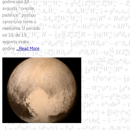
godine oko 10.
avgusta “zvezde
padalice” postaju
zanimljiva tema u
medijima. U periodu
od 10. do 13.
avgusta svake
godine
...Read More