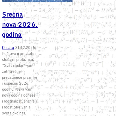
Srećna
nova 2026.
godina
O sajtu
31.12.2025.
Poštovani prijatelji i
slučajni prolaznici,
“Svet nauke” vam
želi srećne
predstojeće praznike
i uspešnu 2026.
godinu. Neka vam
nova godina donese
radoznalost, znanje i
radost otkrivanja
sveta oko nas.