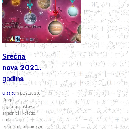
Srećna
nova 2021.
godina
O sajtu
31.12.2020.
Dragi
prijatelji,poštovani
saradnici i kolege,
godina koju
ispraćamo bila je sve