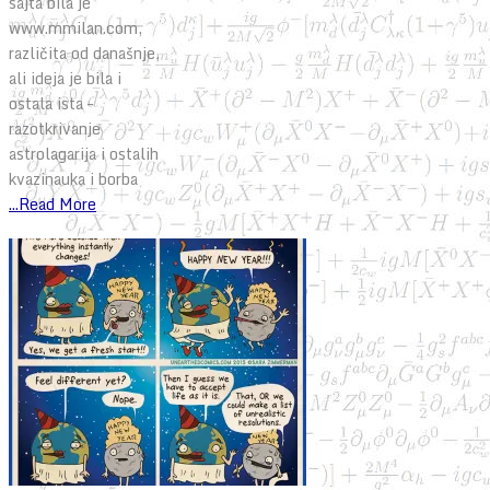
sajta bila je
www.mmilan.com,
različita od današnje,
ali ideja je bila i
ostala ista –
razotkrivanje
astrolagarija i ostalih
kvazinauka i borba
...Read More