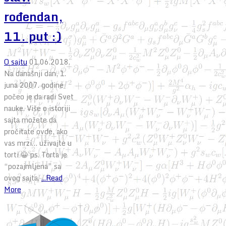
rođendan,
11. put :)
O sajtu
01.06.2018.
Na današnji dan, 1.
juna 2007. godine
počeo je da radi Svet
nauke. Više o istoriji
sajta možete da
pročitate ovde, ako
vas mrzi… uživajte u
torti 😀 ps. Torta je
“pozajmljena” sa
ovog sajta.
...Read
More