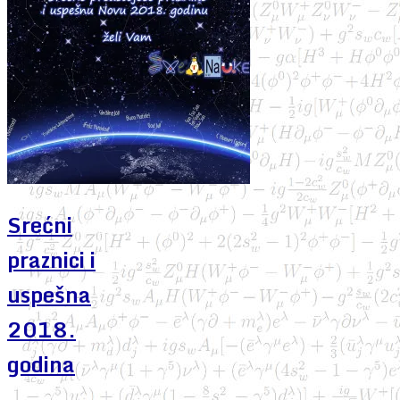
Srećni
praznici i
uspešna
2018.
godina