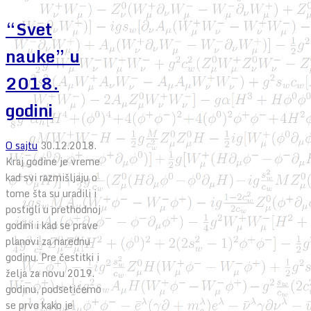
“Svet
nauke” u
2018.
godini
O sajtu
30.12.2018.
Kraj godine je vreme
kad svi razmišljaju o
tome šta su uradili i
postigli u prethodnoj
godini i kad se prave
planovi za narednu
godinu. Pre čestitki i
želja za novu 2019.
godinu, podsetićemo
se prvo kako je