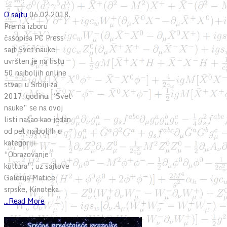
O sajtu
06.02.2018.
Prema izboru
časopisa PC Press
sajt Svet nauke
uvršten je na listu
50 najboljih online
stvari u Srbiji za
2017. godinu. “Svet
nauke” se na ovoj
listi našao kao jedan
od pet najboljih u
kategoriji
“Obrazovanje i
kultura”, uz sajtove
Galerija Matice
srpske, Kinoteka,
...Read More