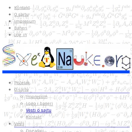
Kontakt
O sajtu
Impresum
Baneri
Log in
Početak
O sajtu
Impresum
Logo i baneri
Vesti o sajtu
Kontakt
Vesti
Događaji