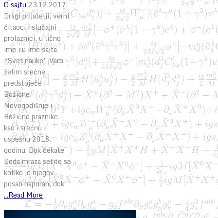
O sajtu
23.12.2017.
Dragi prijatelji, verni
čitaoci i slučajni
prolaznici, u lično
ime i u ime sajta
“Svet nauke” Vam
želim srećne
predstojeće
Božićne,
Novogodišnje i
Božićne praznike,
kao i srećnu i
uspešnu 2018.
godinu. Dok čekate
Deda mraza setite se
koliko je njegov
posao naporan, dok
...Read More