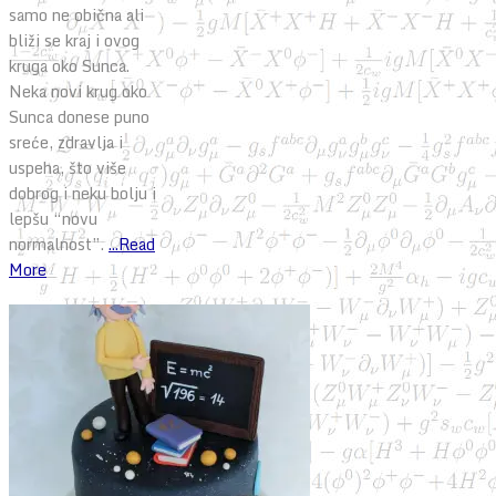
samo ne obična ali
bliži se kraj i ovog
kruga oko Sunca.
Neka novi krug oko
Sunca donese puno
sreće, zdravlja i
uspeha, što više
dobrog i neku bolju i
lepšu “novu
normalnost”.
...Read
More