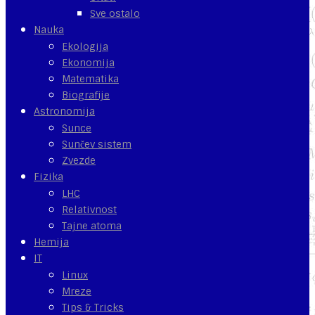
Sve ostalo
Nauka
Ekologija
Ekonomija
Matematika
Biografije
Astronomija
Sunce
Sunčev sistem
Zvezde
Fizika
LHC
Relativnost
Tajne atoma
Hemija
IT
Linux
Mreze
Tips & Tricks