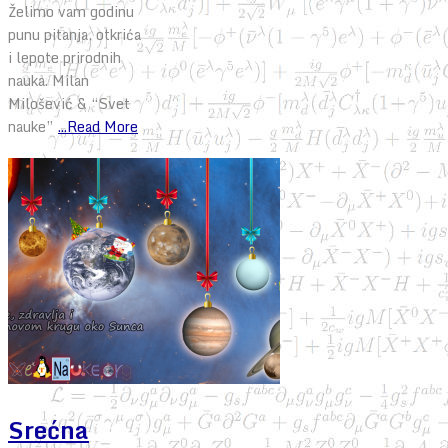
Želimo vam godinu
punu pitanja, otkrića
i lepote prirodnih
nauka. Milan
Milošević & “Svet
nauke”
...Read More
Srećna