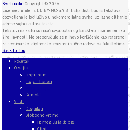
Svet nauke
Copyright © 2026.
Licensed under a CC BY-NC-SA 3.
Dalja distribucija tekstova
dozvoljena je isključivo u nekomercijalne svrhe, uz jasno citiranje
adrese sajta i autora teksta.
Tekstovi na sajtu su naučno-popularnog karaktera i namenjeni su
široj javnosti. Ne preporučuje se njihovo korišćenje kao referenci
za seminarske, diplomske, master i slične radove na fakultetima.
Back to Top
Početak
O sajtu
Impresum
Logo i baneri
Vesti o sajtu
Kontakt
Vesti
Događaji
Slobodno vreme
Iz mog ugla (blog)
Citati