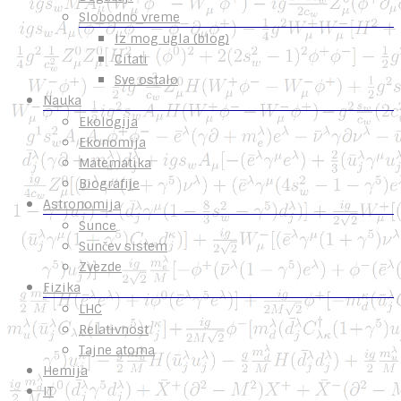
Slobodno vreme
Iz mog ugla (blog)
Citati
Sve ostalo
Nauka
Ekologija
Ekonomija
Matematika
Biografije
Astronomija
Sunce
Sunčev sistem
Zvezde
Fizika
LHC
Relativnost
Tajne atoma
Hemija
IT