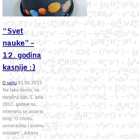
“Svet
nauke” –
12. godina
kasnije :)
O sajtu
01.06.2019.
Ne tako davno, na
današnji dan, 1. juna
2007. godine na
internetu se pojavio
blog “O životu,
univerzumu i svemu
ostalom”. Adresa