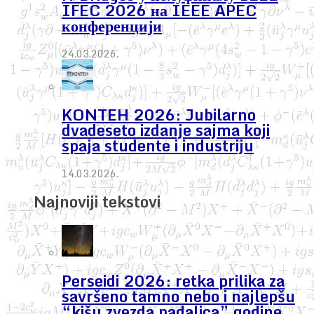
IFEC 2026 на IEEE APEC
конференцији
24.03.2026.
KONTEH 2026: Jubilarno
dvadeseto izdanje sajma koji
spaja studente i industriju
14.03.2026.
Najnoviji tekstovi
Perseidi 2026: retka prilika za
savršeno tamno nebo i najlepšu
“kišu zvezda padalica” godine