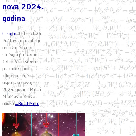
nova 2024.
godina
O sajtu
01.01.2024.
Poštovani prijatelji,
redovni čitaoci i
slučajni prolaznici,
želim Vam srećne
praznike i puno
zdravlja, sreće i
uspeha u novoj
2024. godini. Milan
Milošević & Svet
nauke
...Read More