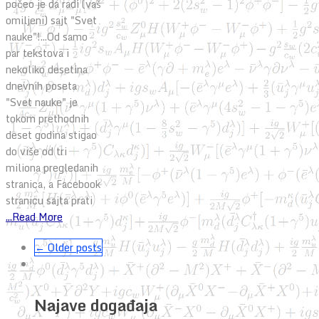
počeo je da radi (vaš
omiljeni) sajt "Svet
nauke"!...Od samo
par tekstova i
nekoliko desetina
dnevnih poseta
"Svet nauke" je
tokom prethodnih
deset godina stigao
do više od tri
miliona pregledanih
stranica, a Facebook
stranicu sajta prati
...Read More
← Older posts
Najave događaja