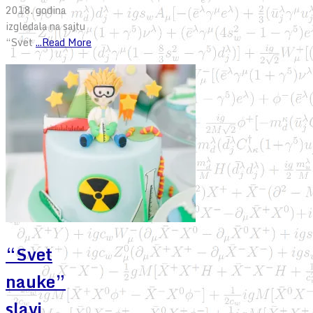
2018. godina
izgledala na sajtu
“Svet
...Read More
“Svet
nauke”
slavi