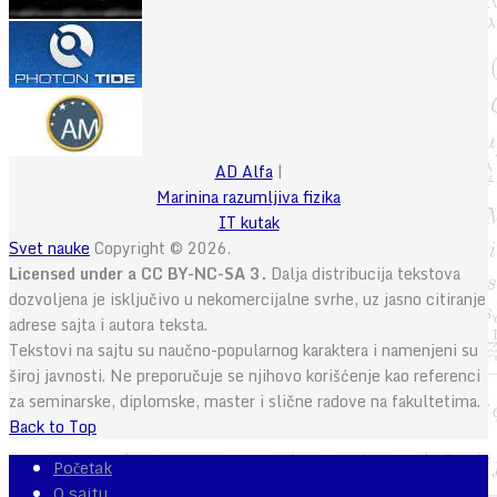
AD Alfa
|
Marinina razumljiva fizika
IT kutak
Svet nauke
Copyright © 2026.
Licensed under a CC BY-NC-SA 3.
Dalja distribucija tekstova
dozvoljena je isključivo u nekomercijalne svrhe, uz jasno citiranje
adrese sajta i autora teksta.
Tekstovi na sajtu su naučno-popularnog karaktera i namenjeni su
široj javnosti. Ne preporučuje se njihovo korišćenje kao referenci
za seminarske, diplomske, master i slične radove na fakultetima.
Back to Top
Početak
O sajtu