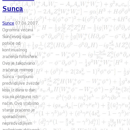
Sunca
Sunce
07.06.2007.
Ogromna većina
Sunčevog sjaja
potiče od
kontinualnog
zračenja fotosfere.
Ovo je takozvano
zračenje mirnog
Sunca – potpuno
predvidljive zvezde
koja iz dana u dan
sija na potpuno isti
način. Ovo stabilno
stanje praćeno je
sporadičnim,
nepredvidljivim
zračenjem aktivnog