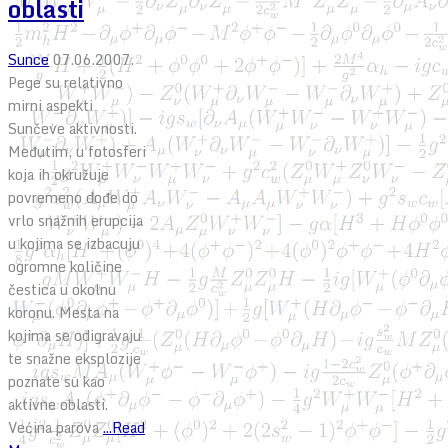
oblasti
Sunce
07.06.2007.
Pege su relativno
mirni aspekti
Sunčeve aktivnosti.
Međutim, u fotosferi
koja ih okružuje
povremeno dođe do
vrlo snažnih erupcija
u kojima se izbacuju
ogromne količine
čestica u okolnu
koronu. Mesta na
kojima se odigravaju
te snažne eksplozije
poznate su kao
aktivne oblasti.
Većina parova
...Read