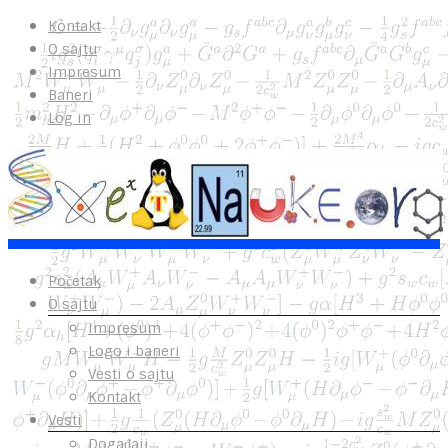
Kontakt
O sajtu
Impresum
Baneri
Log in
Početak
O sajtu
Impresum
Logo i baneri
Vesti o sajtu
Kontakt
Vesti
Događaji