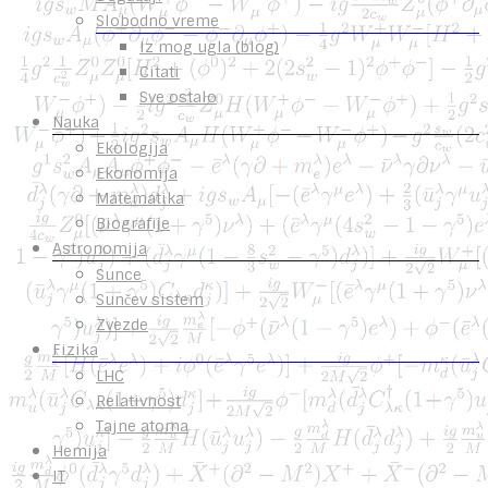
Slobodno vreme
Iz mog ugla (blog)
Citati
Sve ostalo
Nauka
Ekologija
Ekonomija
Matematika
Biografije
Astronomija
Sunce
Sunčev sistem
Zvezde
Fizika
LHC
Relativnost
Tajne atoma
Hemija
IT