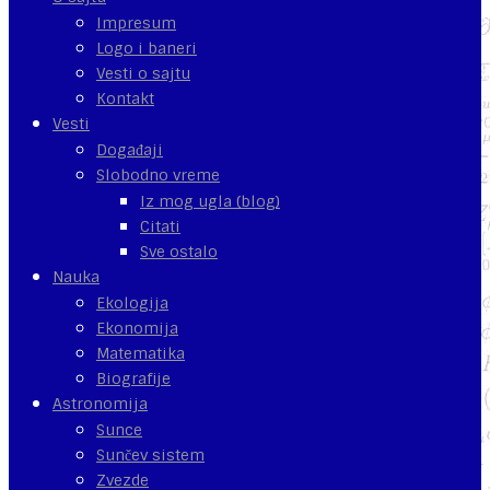
Impresum
Logo i baneri
Vesti o sajtu
Kontakt
Vesti
Događaji
Slobodno vreme
Iz mog ugla (blog)
Citati
Sve ostalo
Nauka
Ekologija
Ekonomija
Matematika
Biografije
Astronomija
Sunce
Sunčev sistem
Zvezde