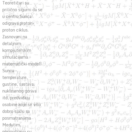
Teoretičari su
prilično sigurni da se
u centru Sunca
odigrava proton-
proton ciklus.
Zasnovani na
detaljnim
kompjuterskim
simulacijama
matematički modeli
Sunca –
temperature,
gustine, sastava,
nuklearnog goriva
itd, predviđaju
osobine koje se vrlo
dobro slažu sa
posmatranjima
Međutim,
posmatranja su