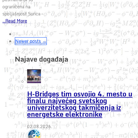
ograničena na
spoljašnjost Sunca –
...Read More
Newer posts →
Najave događaja
H-Bridges tim osvojio 4. mesto u
finalu najvećeg svetskog
univerzitetskog takmičenja iz
energetske elektronike
02.08.2026.