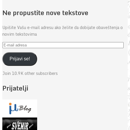
Ne propustite nove tekstove
Upišite Vašu e-mail adresu ako želite da dobijate obaveštenja o
novim tekstovima
E-
mail
adresa
Prijavi se!
Join 10.9K other subscribers
Prijatelji