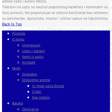
adrese sajta i autora teksta.
Tekstovi na sajtu su naučno-popularnog karaktera i namenjeni su
široj javnosti. Ne preporučuje se njihovo korišćenje kao referenci
za seminarske, diplomske, master i slične radove na fakultetima.
Back to Top
Početak
O sajtu
Impresum
Logo i baneri
Vesti o sajtu
Kontakt
Vesti
Događaji
Slobodno vreme
Iz mog ugla (blog)
Citati
Sve ostalo
Nauka
Ekologija