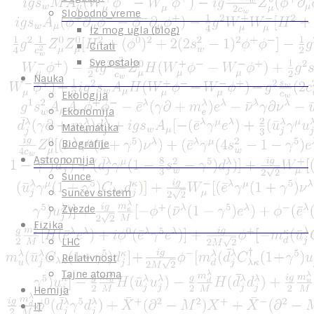
Slobodno vreme
Iz mog ugla (blog)
Citati
Sve ostalo
Nauka
Ekologija
Ekonomija
Matematika
Biografije
Astronomija
Sunce
Sunčev sistem
Zvezde
Fizika
LHC
Relativnost
Tajne atoma
Hemija
IT