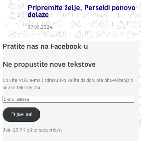
Pripremite želje, Perseidi ponovo
dolaze
09.08.2024.
Pratite nas na Facebook-u
Ne propustite nove tekstove
Upišite Vašu e-mail adresu ako želite da dobijate obaveštenja o
novim tekstovima
E-
mail
adresa
Prijavi se!
Join 10.9K other subscribers