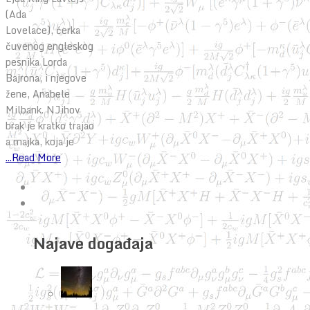
(Ada
Lovelace), ćerka
čuvenog engleskog
pesnika Lorda
Bajrona, i njegove
žene, Anabele
Milbank. NJihov
brak je kratko trajao
a majka, koja je
...Read More
Najave događaja