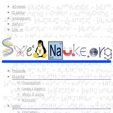
Kontakt
O sajtu
Impresum
Baneri
Log in
Početak
O sajtu
Impresum
Logo i baneri
Vesti o sajtu
Kontakt
Vesti
Događaji