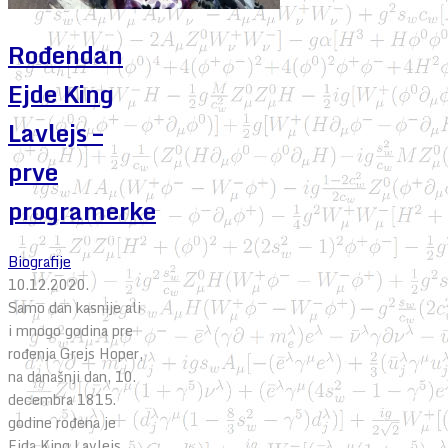
Rođendan
Ejde King
Lavlejs –
prve
programerke
Biografije
10.12.2020.
Samo dan kasnije ali
i mnogo godina pre
rođenja Grejs Hoper,
na današnji dan, 10.
decembra 1815.
godine rođena je
Ejda King Lavlejs