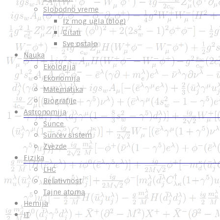
Slobodno vreme
Iz mog ugla (blog)
Citati
Sve ostalo
Nauka
Ekologija
Ekonomija
Matematika
Biografije
Astronomija
Sunce
Sunčev sistem
Zvezde
Fizika
LHC
Relativnost
Tajne atoma
Hemija
IT