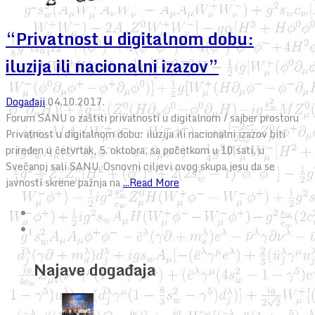
“Privatnost u digitalnom dobu:
iluzija ili nacionalni izazov”
Događaji
04.10.2017.
Forum SANU o zaštiti privatnosti u digitalnom / sajber prostoru
Privatnost u digitalnom dobu: iluzija ili nacionalni izazov biti
priređen u četvrtak, 5. oktobra, sa početkom u 10 sati, u
Svečanoj sali SANU. Osnovni ciljevi ovog skupa jesu da se
javnosti skrene pažnja na
...Read More
Najave događaja