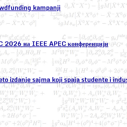
owdfunding kampanji
EC 2026 на IEEE APEC конференцији
izdanje sajma koji spaja studente i indus