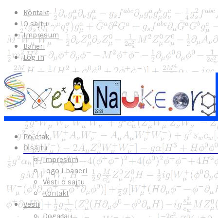
Kontakt
O sajtu
Impresum
Baneri
Log in
Početak
O sajtu
Impresum
Logo i baneri
Vesti o sajtu
Kontakt
Vesti
Događaji