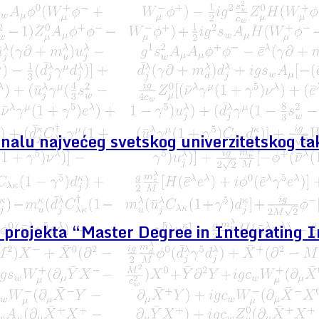
finalu najvećeg svetskog univerzitetskog ta
projekta “Master Degree in Integrating I