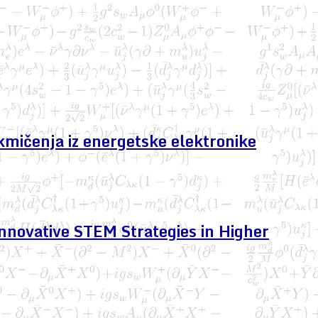
kmičenja iz energetske elektronike
nnovative STEM Strategies in Higher