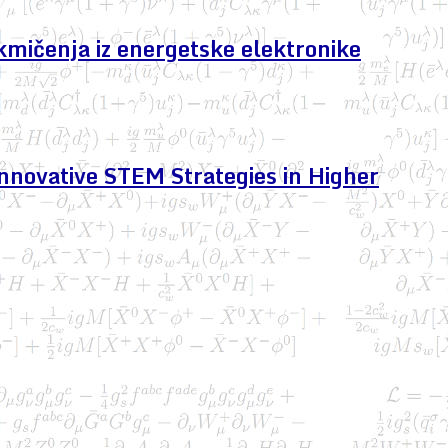
kmičenja iz energetske elektronike
nnovative STEM Strategies in Higher