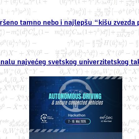
avršeno tamno nebo i najlepšu “kišu zvezda 
finalu najvećeg svetskog univerzitetskog ta