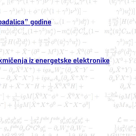
padalica” godine
kmičenja iz energetske elektronike