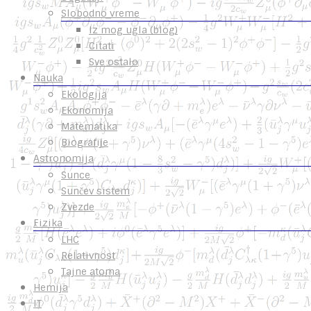
Slobodno vreme
Iz mog ugla (blog)
Citati
Sve ostalo
Nauka
Ekologija
Ekonomija
Matematika
Biografije
Astronomija
Sunce
Sunčev sistem
Zvezde
Fizika
LHC
Relativnost
Tajne atoma
Hemija
IT