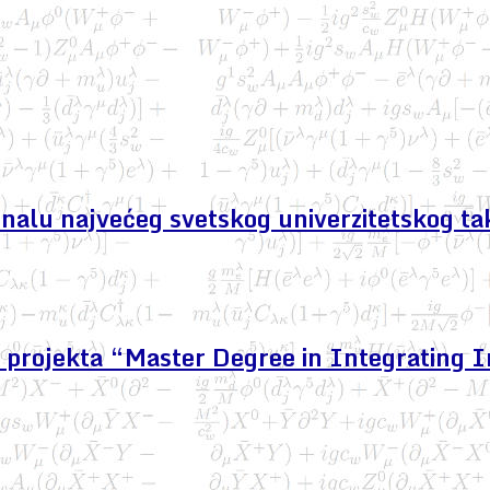
finalu najvećeg svetskog univerzitetskog ta
projekta “Master Degree in Integrating I