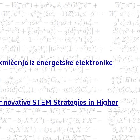
kmičenja iz energetske elektronike
nnovative STEM Strategies in Higher