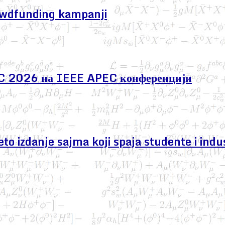
owdfunding kampanji
EC 2026 на IEEE APEC конференцији
izdanje sajma koji spaja studente i indus