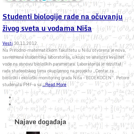
Studenti biologije rade na očuvanju
živog sveta u vodama Niša
Vesti
30.11.2012.
Na Prirodno-matematičkom fakultetu u Nišu otvorena je nova,
savremena studentska laboratorija, u kojoj se analizira kvalitet
vode na osnovu bioloških parametara. Laboratorija je rezultat
rada studentskog tima okupljenog na projektu „Centar za
biološki i ekološki monitoring grada Niša – BIOEKOCEN“. Petoro
studenata PMF-a sa
...Read More
Najave događaja