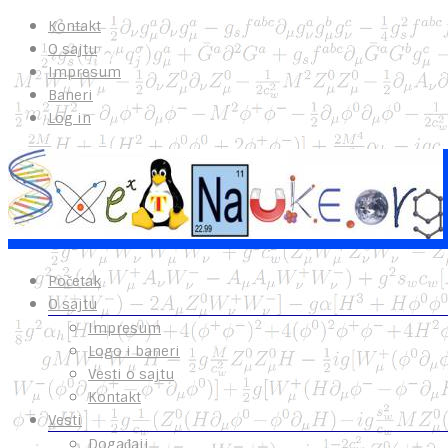
Kontakt
O sajtu
Impresum
Baneri
Log in
Početak
O sajtu
Impresum
Logo i baneri
Vesti o sajtu
Kontakt
Vesti
Događaji