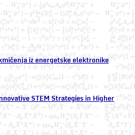
kmičenja iz energetske elektronike
nnovative STEM Strategies in Higher