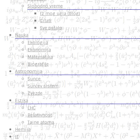
Slobodno vreme
Iz mog ugla (blog)
Citati
Sve ostalo
Nauka
Ekologija
Ekonomija
Matematika
Biografije
Astronomija
Sunce
Sunčev sistem
Zvezde
Fizika
LHC
Relativnost
Tajne atoma
Hemija
IT