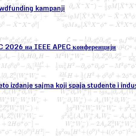
owdfunding kampanji
EC 2026 на IEEE APEC конференцији
izdanje sajma koji spaja studente i indus