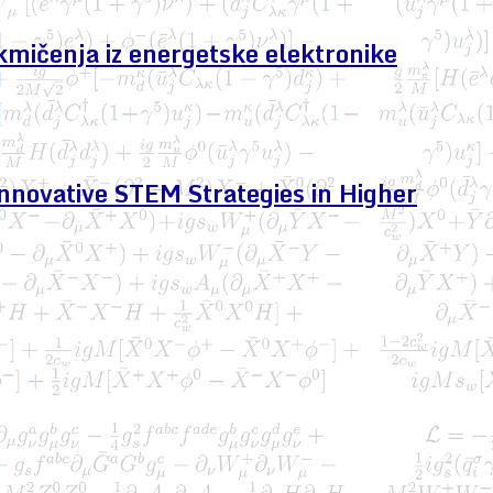
kmičenja iz energetske elektronike
nnovative STEM Strategies in Higher