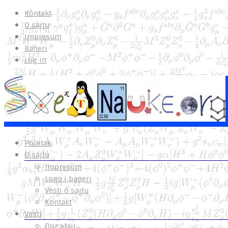
Kontakt
O sajtu
Impresum
Baneri
Log in
Početak
O sajtu
Impresum
Logo i baneri
Vesti o sajtu
Kontakt
Vesti
Događaji