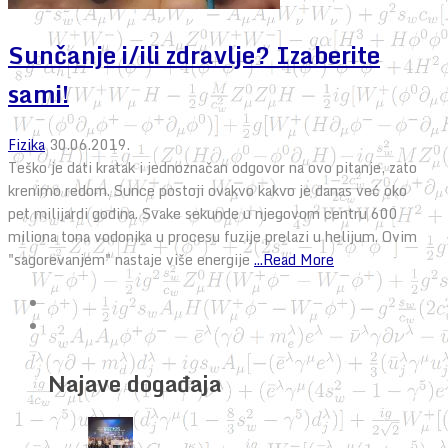
Sunčanje i/ili zdravlje? Izaberite
sami!
Fizika
30.06.2019.
Teško je dati kratak i jednoznačan odgovor na ovo pitanje, zato
krenimo redom. Sunce postoji ovakvo kakvo je danas već oko
pet milijardi godina. Svake sekunde u njegovom centru 600
miliona tona vodonika u procesu fuzije prelazi u helijum. Ovim
"sagorevanjem" nastaje više energije
...Read More
Najave događaja