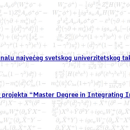
finalu najvećeg svetskog univerzitetskog ta
projekta “Master Degree in Integrating I