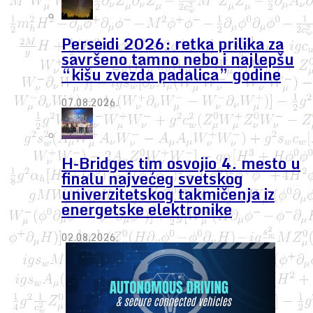
Perseidi 2026: retka prilika za
savršeno tamno nebo i najlepšu
“kišu zvezda padalica” godine
07.08.2026.
H-Bridges tim osvojio 4. mesto u
finalu najvećeg svetskog
univerzitetskog takmičenja iz
energetske elektronike
02.08.2026.