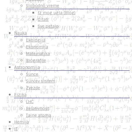
Slobodno vreme
Iz mog ugla (blog)
Citati
Sve ostalo
Nauka
Ekologija
Ekonomija
Matematika
Biografije
Astronomija
Sunce
Sunčev sistem
Zvezde
Fizika
LHC
Relativnost
Tajne atoma
Hemija
IT