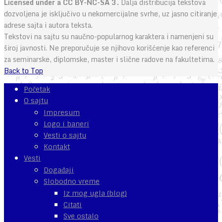
Licensed under a CC BY-NC-SA 3.
Dalja distribucija tekstova
dozvoljena je isključivo u nekomercijalne svrhe, uz jasno citiranje
adrese sajta i autora teksta.
Tekstovi na sajtu su naučno-popularnog karaktera i namenjeni su
široj javnosti. Ne preporučuje se njihovo korišćenje kao referenci
za seminarske, diplomske, master i slične radove na fakultetima.
Back to Top
Početak
O sajtu
Impresum
Logo i baneri
Vesti o sajtu
Kontakt
Vesti
Događaji
Slobodno vreme
Iz mog ugla (blog)
Citati
Sve ostalo