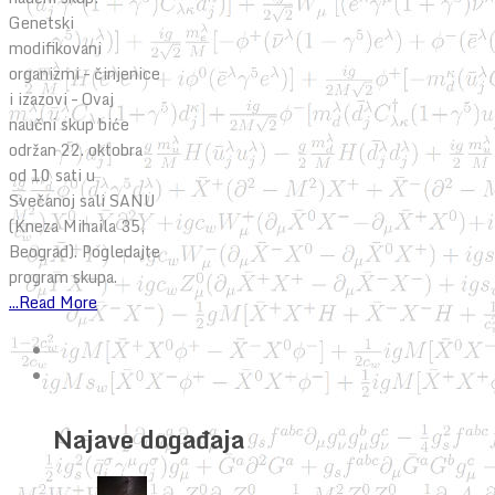
Genetski
modifikovani
organizmi – činjenice
i izazovi – Ovaj
naučni skup biće
održan 22. oktobra
od 10 sati u
Svečanoj sali SANU
(Kneza Mihaila 35,
Beograd). Pogledajte
program skupa.
...Read More
Najave događaja