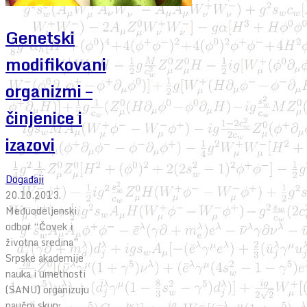
Genetski
modifikovani
organizmi –
činjenice i
izazovi
Događaji
20.10.2013.
Međuodeljenski
odbor “Čovek i
životna sredina”
Srpske akademije
nauka i umetnosti
(SANU) organizuju
naučni skup: