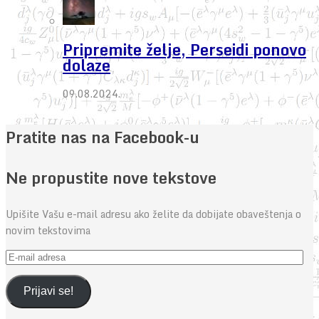
Pripremite želje, Perseidi ponovo
dolaze
09.08.2024.
Pratite nas na Facebook-u
Ne propustite nove tekstove
Upišite Vašu e-mail adresu ako želite da dobijate obaveštenja o
novim tekstovima
E-
mail
adresa
Prijavi se!