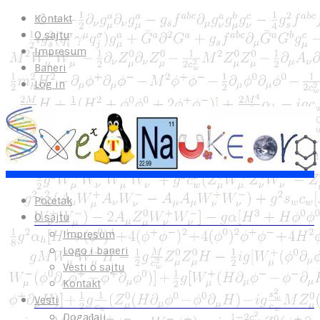
Kontakt
O sajtu
Impresum
Baneri
Log in
Početak
O sajtu
Impresum
Logo i baneri
Vesti o sajtu
Kontakt
Vesti
Događaji