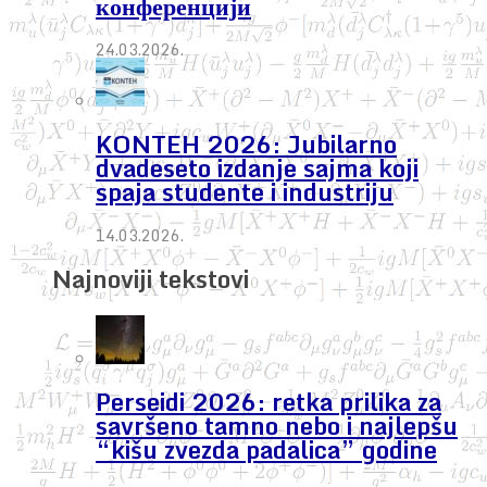
конференцији
24.03.2026.
KONTEH 2026: Jubilarno
dvadeseto izdanje sajma koji
spaja studente i industriju
14.03.2026.
Najnoviji tekstovi
Perseidi 2026: retka prilika za
savršeno tamno nebo i najlepšu
“kišu zvezda padalica” godine