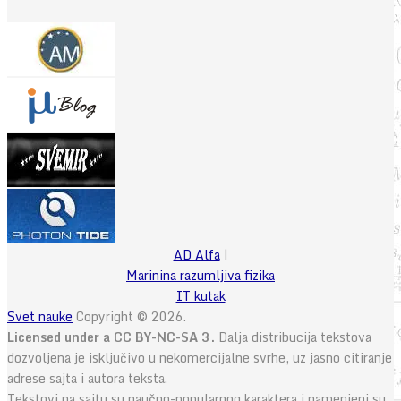
AD Alfa
|
Marinina razumljiva fizika
IT kutak
Svet nauke
Copyright © 2026.
Licensed under a CC BY-NC-SA 3.
Dalja distribucija tekstova
dozvoljena je isključivo u nekomercijalne svrhe, uz jasno citiranje
adrese sajta i autora teksta.
Tekstovi na sajtu su naučno-popularnog karaktera i namenjeni su