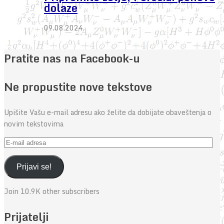
dolaze
09.08.2024.
Pratite nas na Facebook-u
Ne propustite nove tekstove
Upišite Vašu e-mail adresu ako želite da dobijate obaveštenja o
novim tekstovima
E-
mail
adresa
Prijavi se!
Join 10.9K other subscribers
Prijatelji