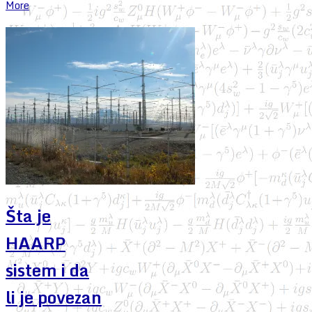
More
Šta je
HAARP
sistem i da
li je povezan