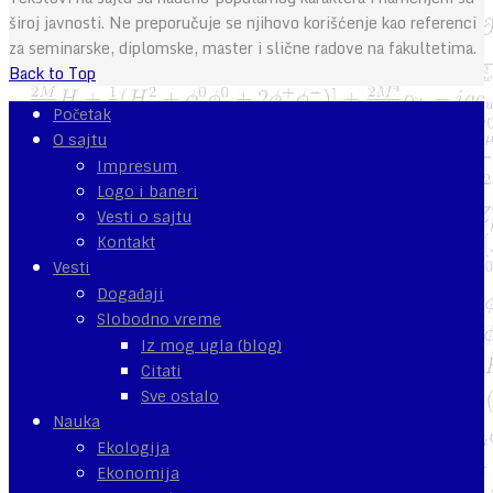
široj javnosti. Ne preporučuje se njihovo korišćenje kao referenci
za seminarske, diplomske, master i slične radove na fakultetima.
Back to Top
Početak
O sajtu
Impresum
Logo i baneri
Vesti o sajtu
Kontakt
Vesti
Događaji
Slobodno vreme
Iz mog ugla (blog)
Citati
Sve ostalo
Nauka
Ekologija
Ekonomija