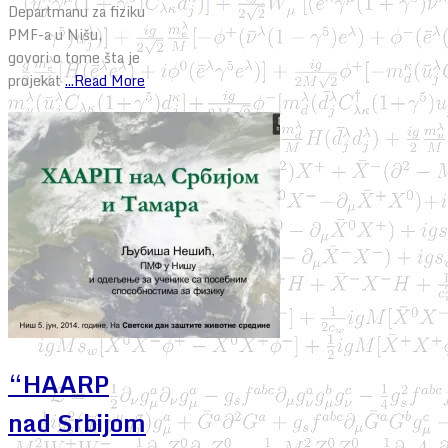
Departmanu za fiziku
PMF-a u Nišu,
govori o tome šta je
projekat
...Read More
“HAARP
nad Srbijom