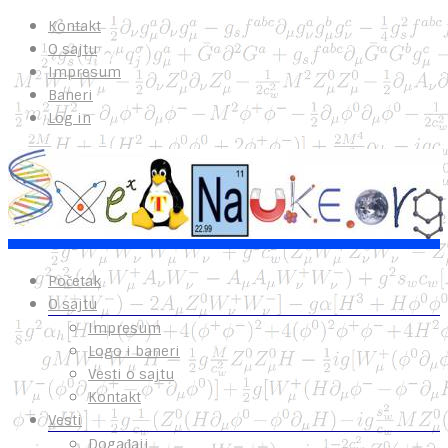
Kontakt
O sajtu
Impresum
Baneri
Log in
Početak
O sajtu
Impresum
Logo i baneri
Vesti o sajtu
Kontakt
Vesti
Događaji