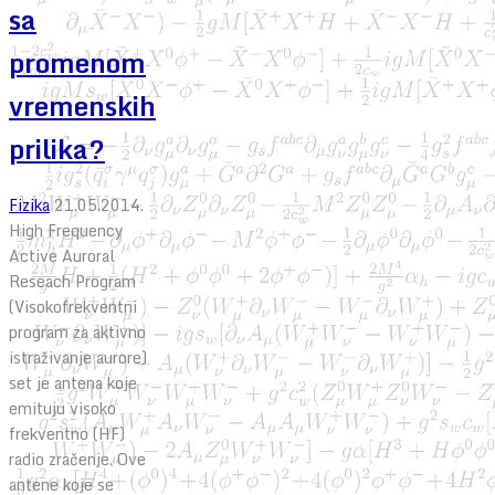
sa
promenom
vremenskih
prilika?
Fizika
21.05.2014.
High Frequency
Active Auroral
Reseach Program
(Visokofrekventni
program za aktivno
istraživanje aurore)
set je antena koje
emituju visoko
frekventno (HF)
radio zračenje. Ove
antene koje se