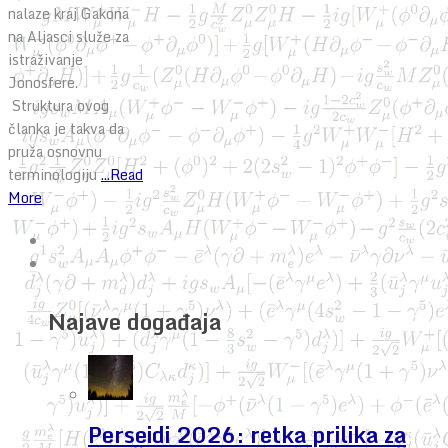
nalaze kraj Gakona
na Aljasci služe za
istraživanje
Jonosfere.
Struktura ovog
članka je takva da
pruža osnovnu
terminologiju
...Read
More
Najave događaja
Perseidi 2026: retka prilika za