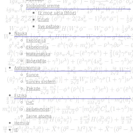
Slobodno vreme
Iz mog ugla (blog)
Citati
Sve ostalo
Nauka
Ekologija
Ekonomija
Matematika
Biografije
Astronomija
Sunce
Sunčev sistem
Zvezde
Fizika
LHC
Relativnost
Tajne atoma
Hemija
IT