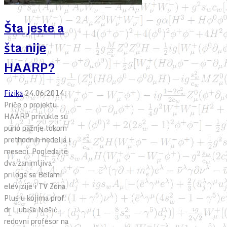
Šta jeste a
šta nije
HAARP?
Fizika
24.06.2014.
Priče o projektu
HAARP privukle su
puno pažnje tokom
prethodnih nedelja i
meseci. Pogledajte
dva zanimljiva
priloga sa Belami
elevizije i TV Zona
Plus u kojima prof.
dr Ljubiša Nešić,
redovni profesor na