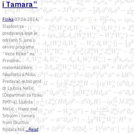
i Tamara”
Fizika
07.06.2014.
Slajdovi sa
predavanja koje je
održano 5. juna u
okviru programa
“Veče fizike” na
Prirodno-
matematičkom
fakultetu u Nišu.
Predavač je bio prof.
dr Ljubiša Nešić
(Departman za fiziku
PMF-a). Ljubiša
Nešić – Haarp nad
Srbijom i tamara
from Društvo
fizičara Niš
...Read