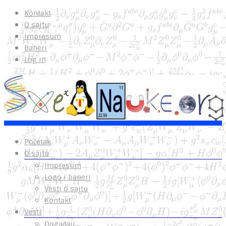
Kontakt
O sajtu
Impresum
Baneri
Log in
Početak
O sajtu
Impresum
Logo i baneri
Vesti o sajtu
Kontakt
Vesti
Događaji