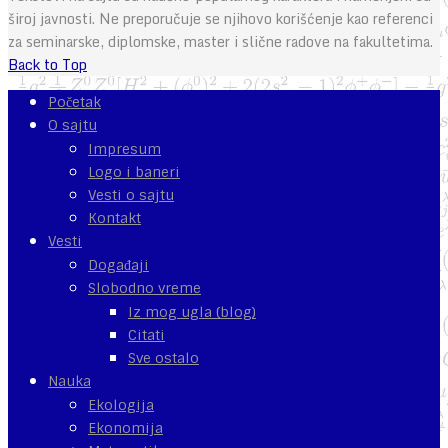
široj javnosti. Ne preporučuje se njihovo korišćenje kao referenci
za seminarske, diplomske, master i slične radove na fakultetima.
Back to Top
Početak
O sajtu
Impresum
Logo i baneri
Vesti o sajtu
Kontakt
Vesti
Događaji
Slobodno vreme
Iz mog ugla (blog)
Citati
Sve ostalo
Nauka
Ekologija
Ekonomija