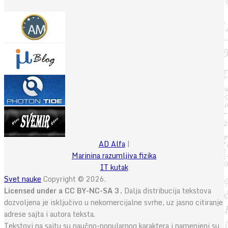
AD Alfa
|
Marinina razumljiva fizika
IT kutak
Svet nauke
Copyright © 2026.
Licensed under a CC BY-NC-SA 3.
Dalja distribucija tekstova
dozvoljena je isključivo u nekomercijalne svrhe, uz jasno citiranje
adrese sajta i autora teksta.
Tekstovi na sajtu su naučno-popularnog karaktera i namenjeni su