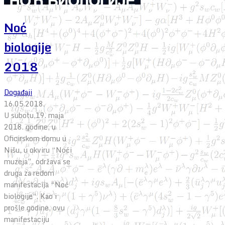
Noć
biologije
2018
Događaji
16.05.2018.
U subotu,19. maja
2018. godine, u
Oficirskom domu u
Nišu, u okviru “Noći
muzeja”, održava se
druga za redom
manifestacija “Noć
biologije“. Kao i
prošle godine, ovu
manifestaciju