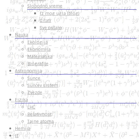
Slobodno vreme
Iz mog ugla (blog)
Citati
Sve ostalo
Nauka
Ekologija
Ekonomija
Matematika
Biografije
Astronomija
Sunce
Sunčev sistem
Zvezde
Fizika
LHC
Relativnost
Tajne atoma
Hemija
IT