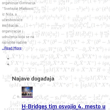
organizuje Gimnazija
“Svetozar Marković”
iz Niša, a
učestvovaće
institucije,
organizacije i
udruženja koja se na
različite načine
...Read More
Najave događaja
H-Bridges tim osvojio 4. mesto u