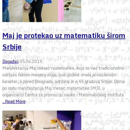
Maj je protekao uz matematiku širom
Srbije
Događaji
05.06.2019.
Manifestacija Maj mesec matematike, koja se već tradicionalno
održava tokom meseca maja, ove godine imala je nacionalni
karakter, a pored Beograda, održana je u 45 gradova Srbije. Osma
po redu manifestacija Maj mesec matematike (M3), u
organizaciji Centra za promociju nauke i Matematičkog instituta
...Read More