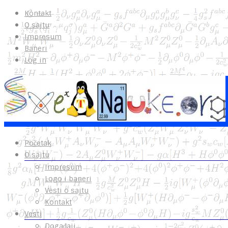
Kontakt
O sajtu
Impresum
Baneri
Log in
Početak
O sajtu
Impresum
Logo i baneri
Vesti o sajtu
Kontakt
Vesti
Događaji