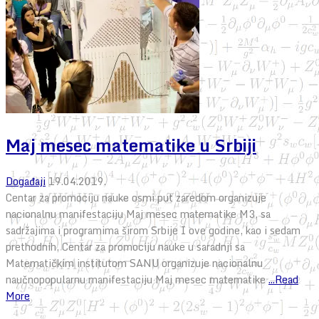
Maj mesec matematike u Srbiji
Događaji
19.04.2019.
Centar za promociju nauke osmi put zaredom organizuje
nacionalnu manifestaciju Maj mesec matematike M3, sa
sadržajima i programima širom Srbije I ove godine, kao i sedam
prethodnih, Centar za promociju nauke u saradnji sa
Matematičkim institutom SANU organizuje nacionalnu
naučnopopularnu manifestaciju Maj mesec matematike
...Read
More