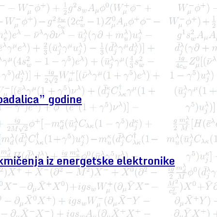
padalica” godine
kmičenja iz energetske elektronike