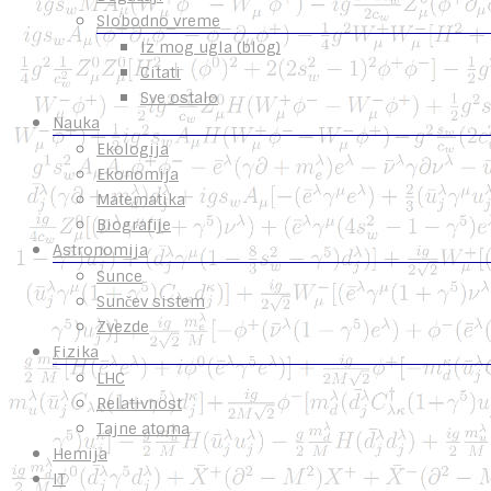
Slobodno vreme
Iz mog ugla (blog)
Citati
Sve ostalo
Nauka
Ekologija
Ekonomija
Matematika
Biografije
Astronomija
Sunce
Sunčev sistem
Zvezde
Fizika
LHC
Relativnost
Tajne atoma
Hemija
IT