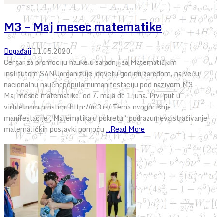
M3 – Maj mesec matematike
Događaji
11.05.2020.
Centar za promociju nauke u saradnji sa Matematičkim
institutom SANUorganizuje, devetu godinu zaredom, najveću
nacionalnu naučnopopularnumanifestaciju pod nazivom M3 –
Maj mesec matematike, od 7. maja do 1.juna. Prvi put u
virtuelnom prostoru http://m3.rs/ Tema ovogodišnje
manifestacije „Matematika u pokretu“ podrazumevaistraživanje
matematičkih postavki pomoću
...Read More