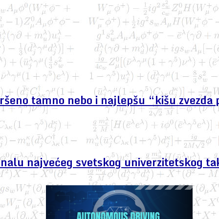
avršeno tamno nebo i najlepšu “kišu zvezda 
finalu najvećeg svetskog univerzitetskog ta