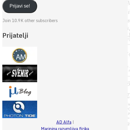
adresa
Prijavi se!
Join 10.9K other subscribers
Prijatelji
AD Alfa
|
Marinina razumljiva fizika