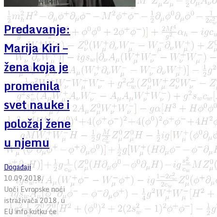
Predavanje:
Marija Kiri –
žena koja je
promenila
svet nauke i
položaj žene
u njemu
Događaji
10.09.2018.
Uoči Evropske noći
istraživača 2018, u
EU info kutku će