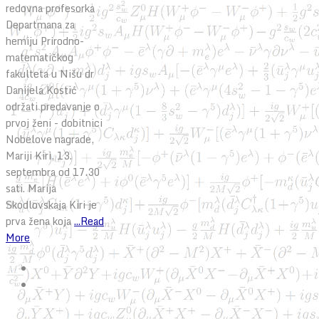
redovna profesorka
Departmana za
hemiju Prirodno-
matematičkog
fakulteta u Nišu dr
Danijela Kostić
održati predavanje o
prvoj ženi - dobitnici
Nobelove nagrade,
Mariji Kiri, 13.
septembra od 17.30
sati. Marija
Skodlovskaja Kiri je
prva žena koja
...Read
More