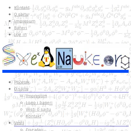
Kontakt
O sajtu
Impresum
Baneri
Log in
Početak
O sajtu
Impresum
Logo i baneri
Vesti o sajtu
Kontakt
Vesti
Događaji