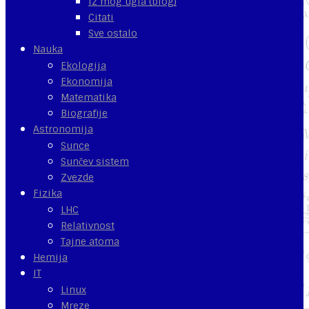
Iz mog ugla (blog)
Citati
Sve ostalo
Nauka
Ekologija
Ekonomija
Matematika
Biografije
Astronomija
Sunce
Sunčev sistem
Zvezde
Fizika
LHC
Relativnost
Tajne atoma
Hemija
IT
Linux
Mreze