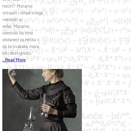
nositi? Moramo
istrajati i iznad svega
verovati u
sebe. Moramo
verovati da smo
obdareni za nešto i
da to svakako mora
biti dostignuto.”
...Read More