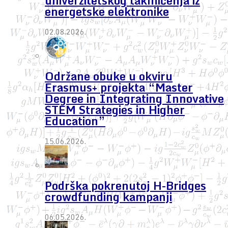
univerzitetskog takmičenja iz
energetske elektronike
02.08.2026.
Održane obuke u okviru
Erasmus+ projekta “Master
Degree in Integrating Innovative
STEM Strategies in Higher
Education”
15.06.2026.
Podrška pokrenutoj H-Bridges
crowdfunding kampanji
06.05.2026.