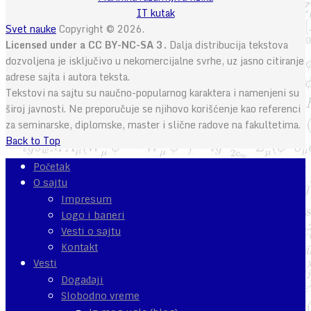
IT kutak
Svet nauke
Copyright © 2026.
Licensed under a CC BY-NC-SA 3.
Dalja distribucija tekstova
dozvoljena je isključivo u nekomercijalne svrhe, uz jasno citiranje
adrese sajta i autora teksta.
Tekstovi na sajtu su naučno-popularnog karaktera i namenjeni su
široj javnosti. Ne preporučuje se njihovo korišćenje kao referenci
za seminarske, diplomske, master i slične radove na fakultetima.
Back to Top
Početak
O sajtu
Impresum
Logo i baneri
Vesti o sajtu
Kontakt
Vesti
Događaji
Slobodno vreme