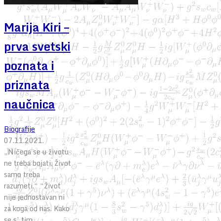
Marija Kiri –
prva svetski
poznata i
priznata
naučnica
Biografije
07.11.2021.
„Ničega se u životu
ne treba bojati. Život
samo treba
razumeti.“ “Život
nije jednostavan ni
za koga od nas. Kako
se s’ tim