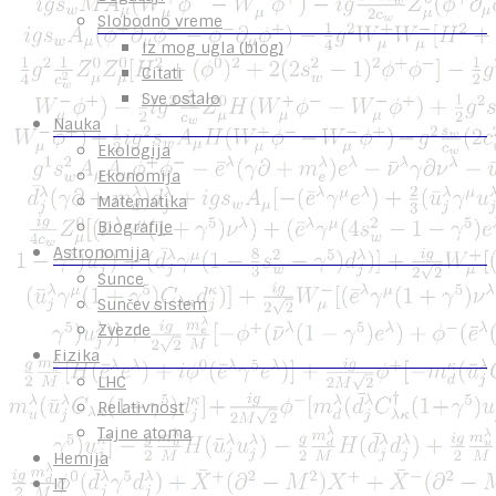
Slobodno vreme
Iz mog ugla (blog)
Citati
Sve ostalo
Nauka
Ekologija
Ekonomija
Matematika
Biografije
Astronomija
Sunce
Sunčev sistem
Zvezde
Fizika
LHC
Relativnost
Tajne atoma
Hemija
IT