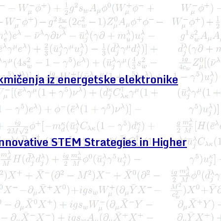
kmičenja iz energetske elektronike
nnovative STEM Strategies in Higher