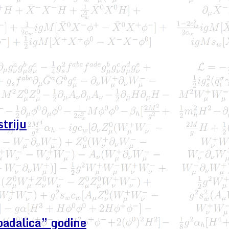
triju
padalica” godine