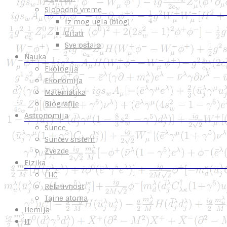
Slobodno vreme
Iz mog ugla (blog)
Citati
Sve ostalo
Nauka
Ekologija
Ekonomija
Matematika
Biografije
Astronomija
Sunce
Sunčev sistem
Zvezde
Fizika
LHC
Relativnost
Tajne atoma
Hemija
IT