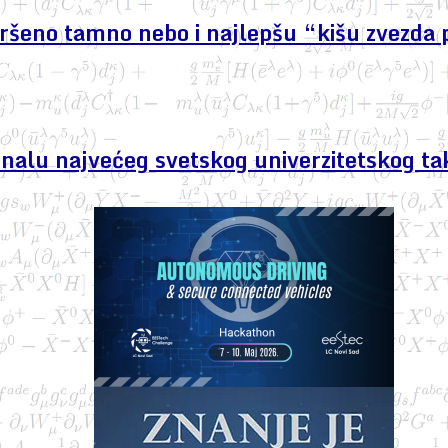
avršeno tamno nebo i najlepšu “kišu zvezda 
finalu najvećeg svetskog univerzitetskog ta