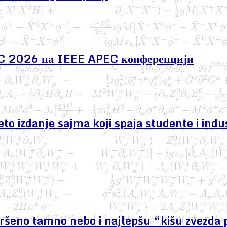
EC 2026 на IEEE APEC конференцији
izdanje sajma koji spaja studente i indus
avršeno tamno nebo i najlepšu “kišu zvezda 