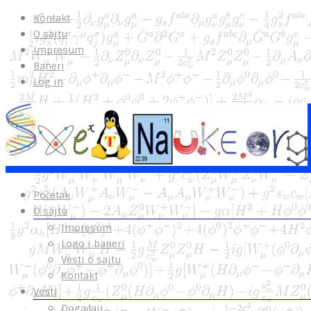
Kontakt
O sajtu
Impresum
Baneri
Log in
Početak
O sajtu
Impresum
Logo i baneri
Vesti o sajtu
Kontakt
Vesti
Događaji