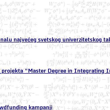
finalu najvećeg svetskog univerzitetskog ta
projekta “Master Degree in Integrating I
owdfunding kampanji