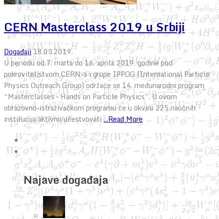
CERN Masterclass 2019 u Srbiji
Događaji
18.03.2019.
U periodu od 7. marta do 16. aprila 2019. godine pod
pokroviteljstvom CERN-a i grupe IPPOG (International Particle
Physics Outreach Group) održaće se 14. međunarodni program
“Masterclasses – Hands on Particle Physics”. U ovom
obrazovno-istraživačkom programu će u okviru 225 naučnih
institucija aktivno učestvovati
...Read More
Najave događaja