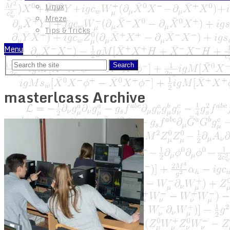
Linux
Mreze
Tips & Tricks
Menu
masterlcass Archive