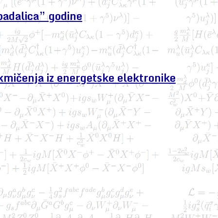
padalica” godine
kmičenja iz energetske elektronike