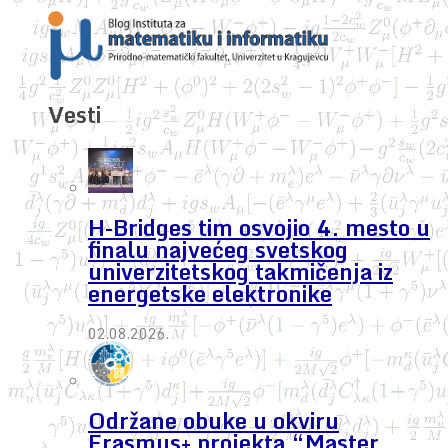
Vesti
H-Bridges tim osvojio 4. mesto u
finalu najvećeg svetskog
univerzitetskog takmičenja iz
energetske elektronike
02.08.2026.
Održane obuke u okviru
Erasmus+ projekta “Master