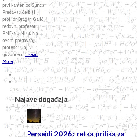
prvi kamen od Sunca
Predavač će biti
prof. dr Dragan Gajić,
redovni profesor
PMF-a u Nišu. Na
ovom predavanju
profesor Gajić
govoriće o
...Read
More
Najave događaja
Perseidi 2026: retka prilika za