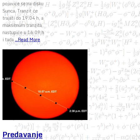
pojaviće se na disku
Sunca. Tranzit će
trajati do 19:04 h, a
maksimum tranzita
nastupiće u 16:09 h
i tada
...Read More
Predavanje