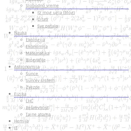
Slobodno vreme
Iz mog ugla (blog)
Citati
Sve ostalo
Nauka
Ekologija
Ekonomija
Matematika
Biografije
Astronomija
Sunce
Sunčev sistem
Zvezde
Fizika
LHC
Relativnost
Tajne atoma
Hemija
IT