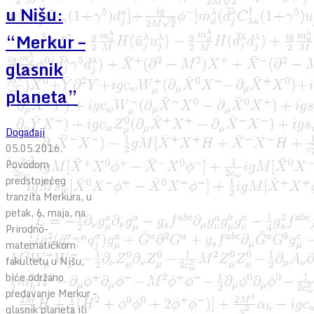
u Nišu:
“Merkur –
glasnik
planeta”
Događaji
05.05.2016.
Povodom
predstojećeg
tranzita Merkura, u
petak, 6. maja, na
Prirodno-
matematičkom
fakultetu u Nišu,
biće održano
predavanje Merkur –
glasnik planeta ili