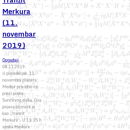
Merkura
(11.
novembar
2019)
Događaji
08.11.2019.
U ponedeljak, 11.
novembra planeta
Merkur prividno će
preći preko
Sunčevog diska. Ova
pojava poznata je
kao „tranzit
Merkura“. U 13:35 h
senka Merkura