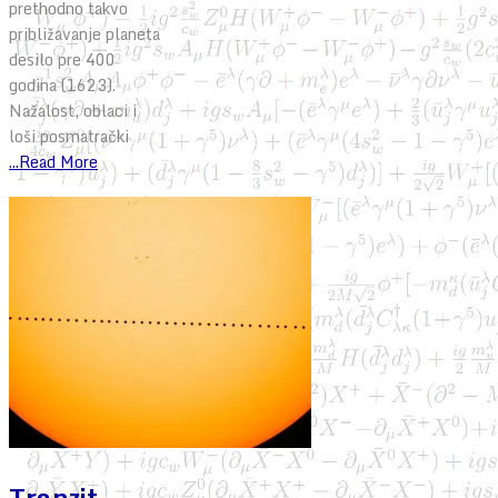
prethodno takvo
približavanje planeta
desilo pre 400
godina (1623).
Nažalost, oblaci i
loši posmatrački
...Read More
Tranzit