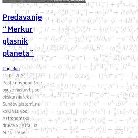
Predavanje
“Merkur
glasnik
planeta”
Događaji
12.01.2021.
Posle novogodišnje
pauze nastavlja se
ekskurzija kroz
Sunčev sistem, na
koju vas vodi
Astronomsko
društvo “Alfa” iz
Niša. Treće