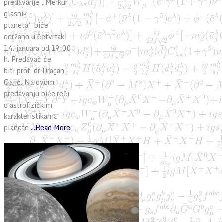
predavanje „Merkur
glasnik
planeta“ biće
održano u četvrtak
14. januara od 19:00
h. Predavač će
biti prof. dr Dragan
Gajić. Na ovom
predavanju biće reči
o astrofizičkim
karakteristikama
planete
...Read More