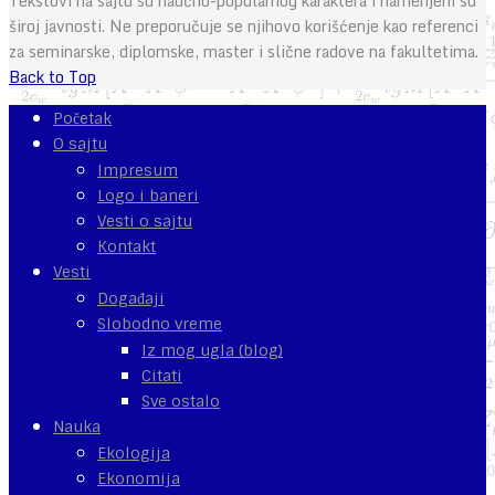
Tekstovi na sajtu su naučno-popularnog karaktera i namenjeni su
široj javnosti. Ne preporučuje se njihovo korišćenje kao referenci
za seminarske, diplomske, master i slične radove na fakultetima.
Back to Top
Početak
O sajtu
Impresum
Logo i baneri
Vesti o sajtu
Kontakt
Vesti
Događaji
Slobodno vreme
Iz mog ugla (blog)
Citati
Sve ostalo
Nauka
Ekologija
Ekonomija