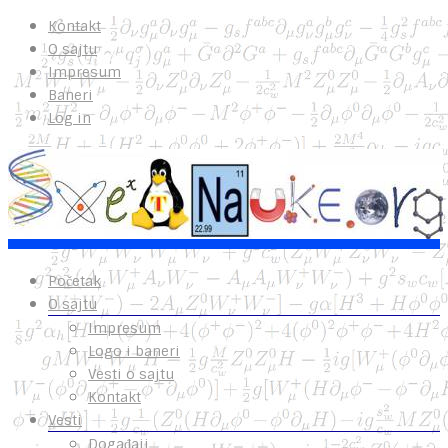
Kontakt
O sajtu
Impresum
Baneri
Log in
Početak
O sajtu
Impresum
Logo i baneri
Vesti o sajtu
Kontakt
Vesti
Događaji