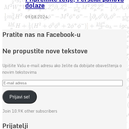
dolaze
09.08.2024.
Pratite nas na Facebook-u
Ne propustite nove tekstove
Upišite Vašu e-mail adresu ako želite da dobijate obaveštenja o
novim tekstovima
E-
mail
adresa
Prijavi se!
Join 10.9K other subscribers
Prijatelji