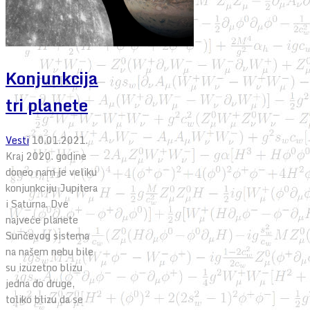
Konjunkcija
tri planete
Vesti
10.01.2021.
Kraj 2020. godine
doneo nam je veliku
konjunkciju Jupitera
i Saturna. Dve
najveće planete
Sunčevog sistema
na našem nebu bile
su izuzetno blizu
jedna do druge,
toliko blizu da se