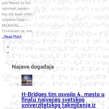
pun Mesec će biti
ogroman, najveći
koji ste ikada videli i
izuzetno sjajan i….
bla bla bla….
Izvinjavam se, ovo
...Read More
Najave događaja
H-Bridges tim osvojio 4. mesto u
finalu najvećeg svetskog
univerzitetskog takmičenja iz