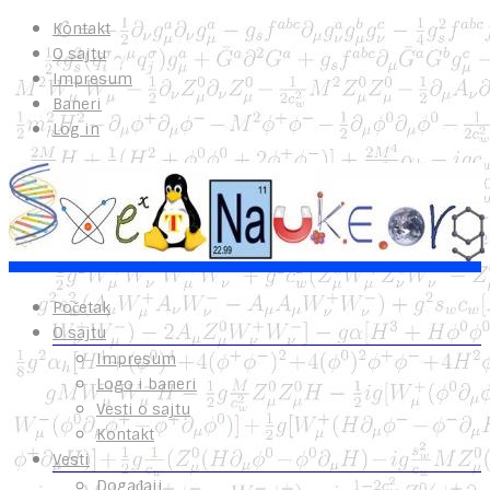
Kontakt
O sajtu
Impresum
Baneri
Log in
Početak
O sajtu
Impresum
Logo i baneri
Vesti o sajtu
Kontakt
Vesti
Događaji