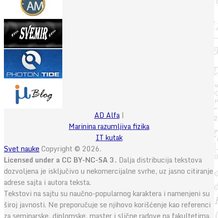
AD Alfa
|
Marinina razumljiva fizika
IT kutak
Svet nauke
Copyright © 2026.
Licensed under a CC BY-NC-SA 3.
Dalja distribucija tekstova
dozvoljena je isključivo u nekomercijalne svrhe, uz jasno citiranje
adrese sajta i autora teksta.
Tekstovi na sajtu su naučno-popularnog karaktera i namenjeni su
široj javnosti. Ne preporučuje se njihovo korišćenje kao referenci
za seminarske, diplomske, master i slične radove na fakultetima.