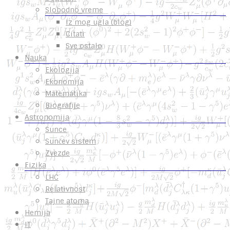
Slobodno vreme
Iz mog ugla (blog)
Citati
Sve ostalo
Nauka
Ekologija
Ekonomija
Matematika
Biografije
Astronomija
Sunce
Sunčev sistem
Zvezde
Fizika
LHC
Relativnost
Tajne atoma
Hemija
IT