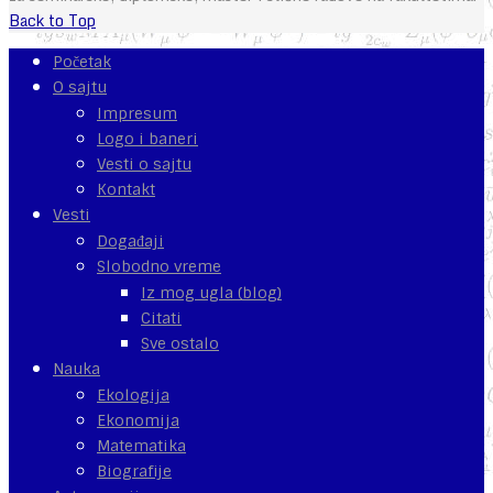
Back to Top
Početak
O sajtu
Impresum
Logo i baneri
Vesti o sajtu
Kontakt
Vesti
Događaji
Slobodno vreme
Iz mog ugla (blog)
Citati
Sve ostalo
Nauka
Ekologija
Ekonomija
Matematika
Biografije