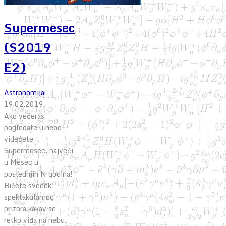
Supermesec
(S2019
E2)
Astronomija
19.02.2019.
Ako večeras
pogledate u nebo
videćete
Supermesec, najveći
u Mesec u
poslednjih N godina!
Bićete svedok
spektakularnog
prizora kakav se
retko viđa na nebu,