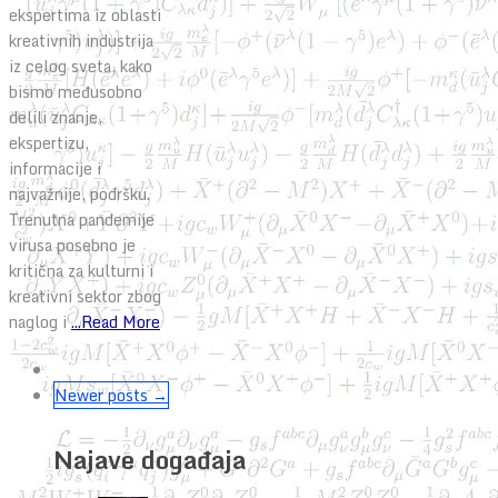
ekspertima iz oblasti
kreativnih industrija
iz celog sveta, kako
bismo međusobno
delili znanje,
ekspertizu,
informacije i
najvažnije, podršku.
Trenutna pandemije
virusa posebno je
kritična za kulturni i
kreativni sektor zbog
naglog i
...Read More
Newer posts →
Najave događaja