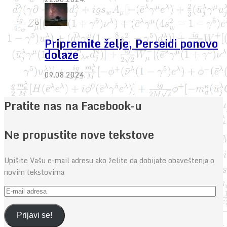
Pripremite želje, Perseidi ponovo
dolaze
09.08.2024.
Pratite nas na Facebook-u
Ne propustite nove tekstove
Upišite Vašu e-mail adresu ako želite da dobijate obaveštenja o
novim tekstovima
E-
mail
adresa
Prijavi se!