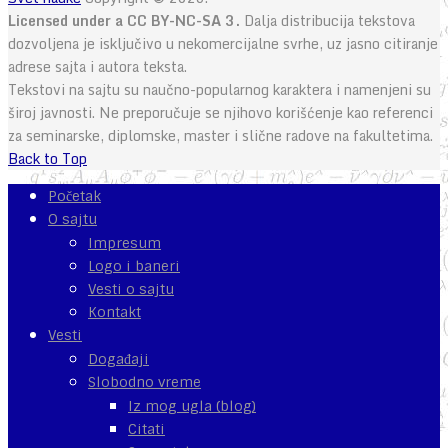
Licensed under a CC BY-NC-SA 3.
Dalja distribucija tekstova
dozvoljena je isključivo u nekomercijalne svrhe, uz jasno citiranje
adrese sajta i autora teksta.
Tekstovi na sajtu su naučno-popularnog karaktera i namenjeni su
široj javnosti. Ne preporučuje se njihovo korišćenje kao referenci
za seminarske, diplomske, master i slične radove na fakultetima.
Back to Top
Početak
O sajtu
Impresum
Logo i baneri
Vesti o sajtu
Kontakt
Vesti
Događaji
Slobodno vreme
Iz mog ugla (blog)
Citati