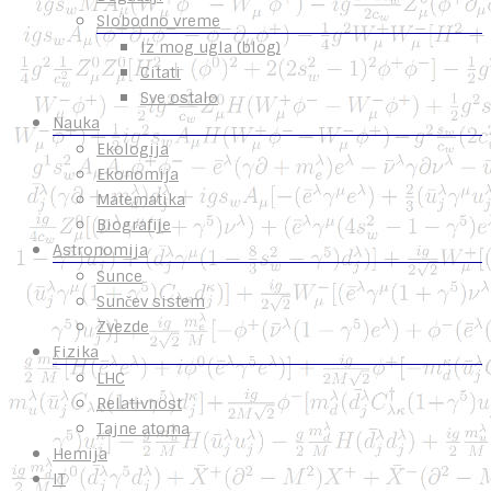
Slobodno vreme
Iz mog ugla (blog)
Citati
Sve ostalo
Nauka
Ekologija
Ekonomija
Matematika
Biografije
Astronomija
Sunce
Sunčev sistem
Zvezde
Fizika
LHC
Relativnost
Tajne atoma
Hemija
IT