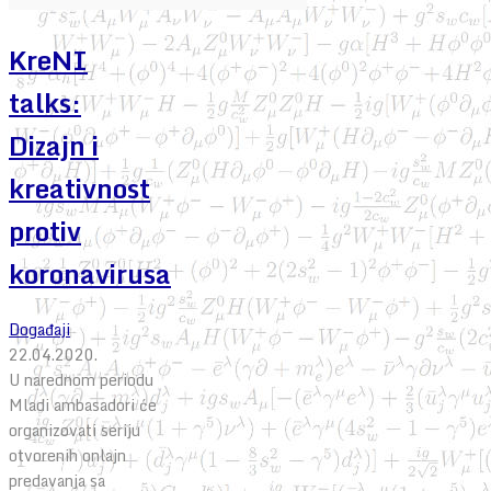
KreNI
talks:
Dizajn i
kreativnost
protiv
koronavirusa
Događaji
22.04.2020.
U narednom periodu
Mladi ambasadori će
organizovati seriju
otvorenih onlajn
predavanja sa