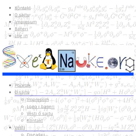
Kontakt
O sajtu
Impresum
Baneri
Log in
Početak
O sajtu
Impresum
Logo i baneri
Vesti o sajtu
Kontakt
Vesti
Događaji