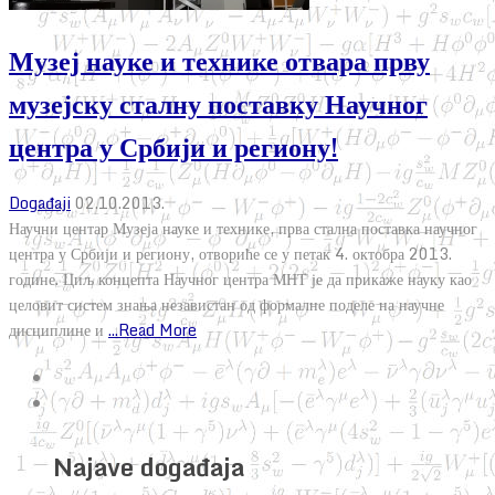
Музеј науке и технике отвара прву
музејску сталну поставку Научног
центра у Србији и региону!
Događaji
02.10.2013.
Научни центар Музеја науке и технике, прва стална поставка научног
центра у Србији и региону, отвориће се у петак 4. октобра 2013.
године. Циљ концепта Научног центра МНТ је да прикаже науку као
целовит систем знања независтан од формалне поделе на научне
дисциплине и
...Read More
Najave događaja