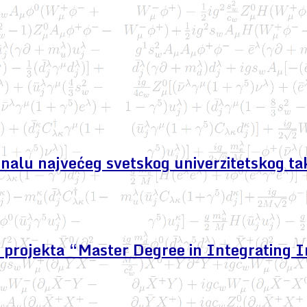
finalu najvećeg svetskog univerzitetskog ta
projekta “Master Degree in Integrating I