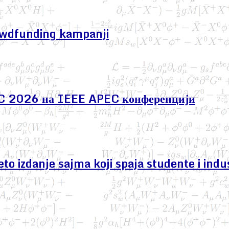
owdfunding kampanji
EC 2026 на IEEE APEC конференцији
izdanje sajma koji spaja studente i indus