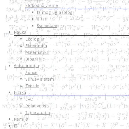
Slobodno vreme
Iz mog ugla (blog)
Citati
Sve ostalo
Nauka
Ekologija
Ekonomija
Matematika
Biografije
Astronomija
Sunce
Sunčev sistem
Zvezde
Fizika
LHC
Relativnost
Tajne atoma
Hemija
IT