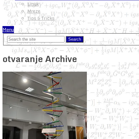
Linux
Mreze
Tips & Tricks
Menu
otvaranje Archive