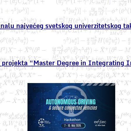
finalu najvećeg svetskog univerzitetskog ta
projekta “Master Degree in Integrating I