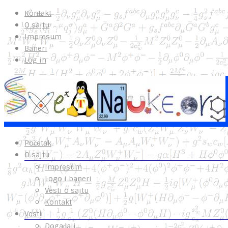
Kontakt
O sajtu
Impresum
Baneri
Log in
Početak
O sajtu
Impresum
Logo i baneri
Vesti o sajtu
Kontakt
Vesti
Događaji