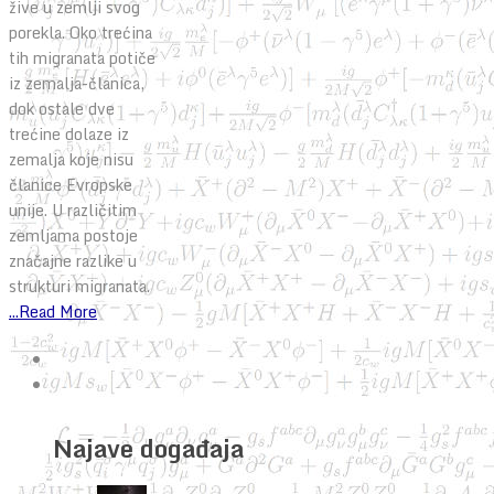
žive u zemlji svog
porekla. Oko trećina
tih migranata potiče
iz zemalja-članica,
dok ostale dve
trećine dolaze iz
zemalja koje nisu
članice Evropske
unije. U različitim
zemljama postoje
značajne razlike u
strukturi migranata.
...Read More
Najave događaja