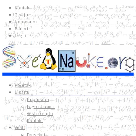
Kontakt
O sajtu
Impresum
Baneri
Log in
Početak
O sajtu
Impresum
Logo i baneri
Vesti o sajtu
Kontakt
Vesti
Događaji