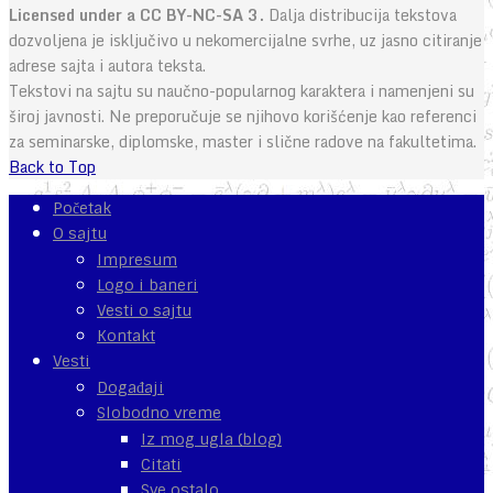
Licensed under a CC BY-NC-SA 3.
Dalja distribucija tekstova
dozvoljena je isključivo u nekomercijalne svrhe, uz jasno citiranje
adrese sajta i autora teksta.
Tekstovi na sajtu su naučno-popularnog karaktera i namenjeni su
široj javnosti. Ne preporučuje se njihovo korišćenje kao referenci
za seminarske, diplomske, master i slične radove na fakultetima.
Back to Top
Početak
O sajtu
Impresum
Logo i baneri
Vesti o sajtu
Kontakt
Vesti
Događaji
Slobodno vreme
Iz mog ugla (blog)
Citati
Sve ostalo