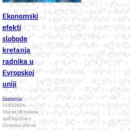
Ekonomski
efekti
slobode
kretanja
radnika u
Evropskoj
uniji
Ekonomija
19.03.2014.
Više od 18 miliona
ljudi koji žive u
Evropskoj uniji ne