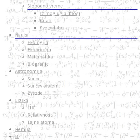
Slobodno vreme
Iz mog ugla (blog)
Citati
Sve ostalo
Nauka
Ekologija
Ekonomija
Matematika
Biografije
Astronomija
Sunce
Sunčev sistem
Zvezde
Fizika
LHC
Relativnost
Tajne atoma
Hemija
IT