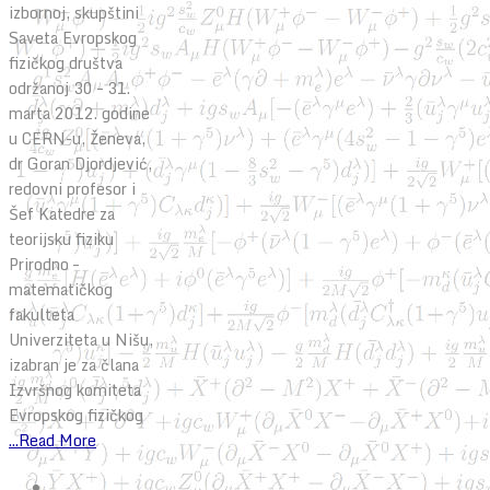
izbornoj, skupštini
Saveta Evropskog
fizičkog društva
održanoj 30 – 31.
marta 2012. godine
u CERN-u, Ženeva,
dr Goran Djordjević,
redovni profesor i
Šef Katedre za
teorijsku fiziku
Prirodno –
matematičkog
fakulteta
Univerziteta u Nišu,
izabran je za člana
Izvršnog komiteta
Evropskog fizičkog
...Read More