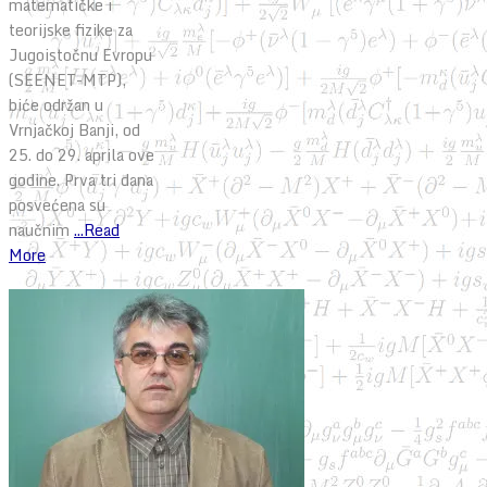
matematičke i
teorijske fizike za
Jugoistočnu Evropu
(SEENET-MTP),
biće održan u
Vrnjačkoj Banji, od
25. do 29. aprila ove
godine. Prva tri dana
posvećena su
naučnim
...Read
More