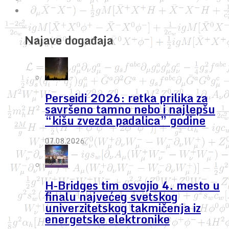
Najave događaja
Perseidi 2026: retka prilika za
savršeno tamno nebo i najlepšu
“kišu zvezda padalica” godine
07.08.2026.
H-Bridges tim osvojio 4. mesto u
finalu najvećeg svetskog
univerzitetskog takmičenja iz
energetske elektronike