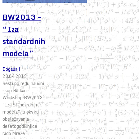
BW2013 –
“Iza
standardnih
modela”
Događaji
23.04.2013.
Šesti po redu naučni
skup Balkan
Workshop BW2013 –
“Iza Standardnih
modela”, u okviru
obeležavanja
desetogodišnjice
rada Mreže