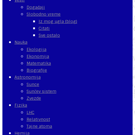
Događaji
Slobodno vreme
Iz mog ugla (blog)
Citati
Sve ostalo
Nauka
Ekologija
Ekonomija
Matematika
Biografije
Astronomija
Sunce
Sunčev sistem
Zvezde
Fizika
LHC
Relativnost
Tajne atoma
Hemija