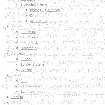
Slobodno vreme
Iz mog ugla (blog)
Citati
Sve ostalo
Nauka
Ekologija
Ekonomija
Matematika
Biografije
Astronomija
Sunce
Sunčev sistem
Zvezde
Fizika
LHC
Relativnost
Tajne atoma
Hemija
IT