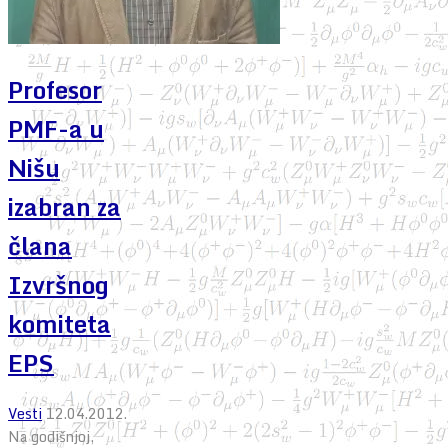
Profesor
PMF-a u
Nišu
izabran za
člana
Izvršnog
komiteta
EPS
Vesti
12.04.2012.
Na godišnjoj,