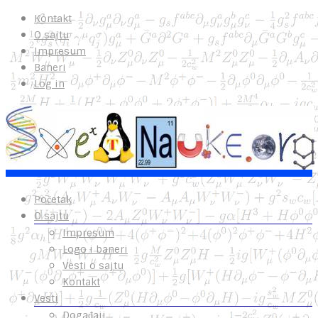
Kontakt
O sajtu
Impresum
Baneri
Log in
Početak
O sajtu
Impresum
Logo i baneri
Vesti o sajtu
Kontakt
Vesti
Događaji