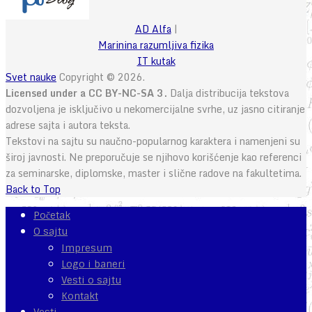
AD Alfa
|
Marinina razumljiva fizika
IT kutak
Svet nauke
Copyright © 2026.
Licensed under a CC BY-NC-SA 3.
Dalja distribucija tekstova
dozvoljena je isključivo u nekomercijalne svrhe, uz jasno citiranje
adrese sajta i autora teksta.
Tekstovi na sajtu su naučno-popularnog karaktera i namenjeni su
široj javnosti. Ne preporučuje se njihovo korišćenje kao referenci
za seminarske, diplomske, master i slične radove na fakultetima.
Back to Top
Početak
O sajtu
Impresum
Logo i baneri
Vesti o sajtu
Kontakt
Vesti