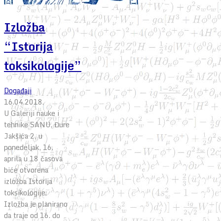
Izložba
“Istorija
toksikologije”
Događaji
16.04.2018.
U Galeriji nauke i
tehnike SANU, Đure
Jakšića 2, u
ponedeljak, 16.
aprila u 18 časova
biće otvorena
izložba Istorija
toksikologije.
Izložba je planirano
da traje od 16. do