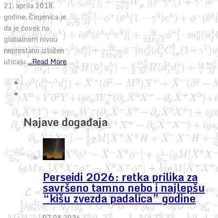
21. aprila 2018.
godine. Činjenica je
da je čovek na
globalnom nivou
neprestano izložen
uticaju
...Read More
Najave događaja
Perseidi 2026: retka prilika za
savršeno tamno nebo i najlepšu
“kišu zvezda padalica” godine
07.08.2026.