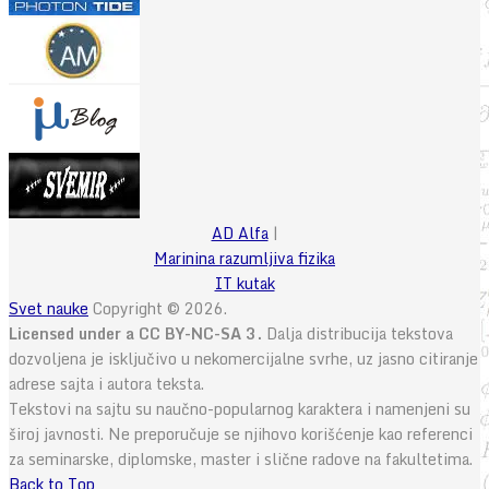
AD Alfa
|
Marinina razumljiva fizika
IT kutak
Svet nauke
Copyright © 2026.
Licensed under a CC BY-NC-SA 3.
Dalja distribucija tekstova
dozvoljena je isključivo u nekomercijalne svrhe, uz jasno citiranje
adrese sajta i autora teksta.
Tekstovi na sajtu su naučno-popularnog karaktera i namenjeni su
široj javnosti. Ne preporučuje se njihovo korišćenje kao referenci
za seminarske, diplomske, master i slične radove na fakultetima.
Back to Top