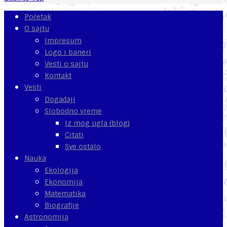
Početak
O sajtu
Impresum
Logo i baneri
Vesti o sajtu
Kontakt
Vesti
Događaji
Slobodno vreme
Iz mog ugla (blog)
Citati
Sve ostalo
Nauka
Ekologija
Ekonomija
Matematika
Biografije
Astronomija