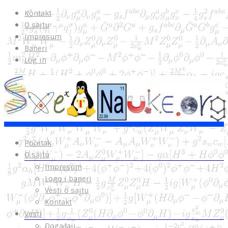
Kontakt
O sajtu
Impresum
Baneri
Log in
Početak
O sajtu
Impresum
Logo i baneri
Vesti o sajtu
Kontakt
Vesti
Događaji