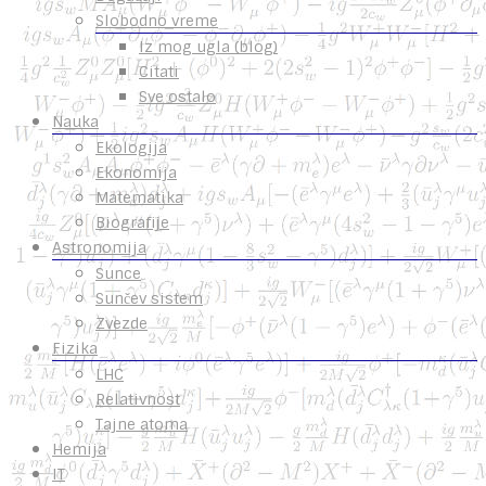
Slobodno vreme
Iz mog ugla (blog)
Citati
Sve ostalo
Nauka
Ekologija
Ekonomija
Matematika
Biografije
Astronomija
Sunce
Sunčev sistem
Zvezde
Fizika
LHC
Relativnost
Tajne atoma
Hemija
IT