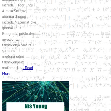
razreda, i Igor Engi i
Aleksa Sotirov,
učenici drugog
razreda Matematičke
gimnazije iz
Beograda, posle dva
nivoa onlajn
takmičenja plasirali
su se na
međunarodno
takmičenje iz
matematike
...Read
More