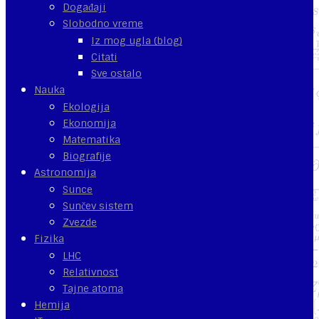
Događaji
Slobodno vreme
Iz mog ugla (blog)
Citati
Sve ostalo
Nauka
Ekologija
Ekonomija
Matematika
Biografije
Astronomija
Sunce
Sunčev sistem
Zvezde
Fizika
LHC
Relativnost
Tajne atoma
Hemija