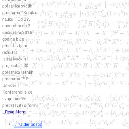
polaznika svojih
programa “Korak u
nauku”. Od 29.
novembra do 2.
decembra 2018.
godine biće
predstavljeni
rezultati
istraživačkih
projekata 130
polaznika letnjih
programa ISP.
Učesnici
Konferencije će
svoje radove
predstaviti u formi
...Read More
← Older posts