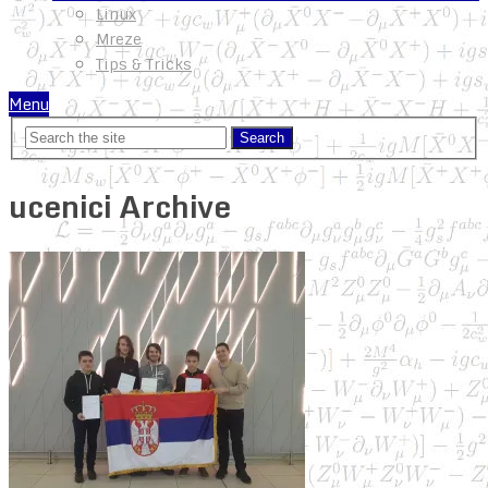
Linux
Mreze
Tips & Tricks
Menu
ucenici Archive