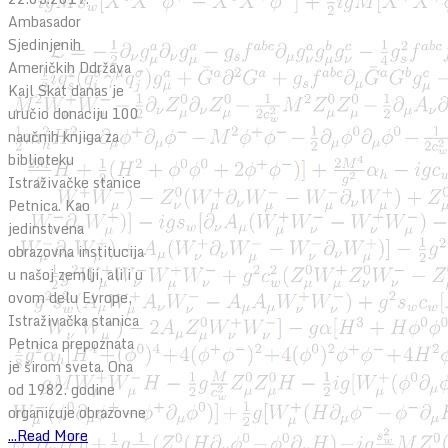
Ambasador
Sjedinjenih
Američkih Ddržava
Kajl Skat danas je
uručio donaciju 100
naučnih knjiga za
biblioteku
Istraživačke stanice
Petnica. Kao
jedinstvena
obrazovna institucija
u našoj zemlji, ali i u
ovom delu Evrope,
Istraživačka stanica
Petnica prepoznata
je širom sveta. Ona
od 1982. godine
organizuje obrazovne
...Read More