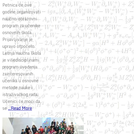
Petnica će ove
godine organizovati
naučno-obrazovni
program za učenike
osnovnih škola.
Prijavljivanje je
upravo otpočelo.
Letnja naučna škola
je višedisciplinarni
program uvođenja
zainteresovanih
učenika u osnovne
metode nauke i
istraživačkog rada.
Učenici će moći da
se
...Read More