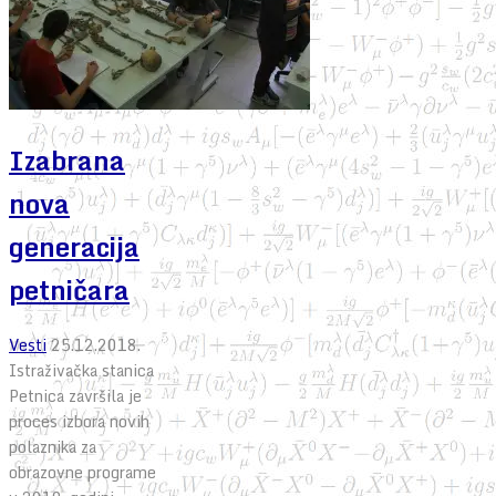
Izabrana
nova
generacija
petničara
Vesti
25.12.2018.
Istraživačka stanica
Petnica završila je
proces izbora novih
polaznika za
obrazovne programe