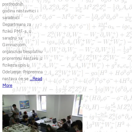
prethodnih
godina nastavnici i
saradnici
Departmana za
fiziku PMF-a, u
saradnji sa
Gimnazijom,
organizuju besplatnu
pripremnu nastavu iz
fizikeza upis u
Odeljenje. Pripremna
nastava će se
...Read
More