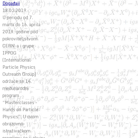
Događaji
18.03.2019.
U periodu od 7.
marta do 16. aprila
2019. godine pod
pokroviteljstvom
CERN-a i grupe
IPPOG
(International
Particle Physics
Outreach Group)
održaće se 14.
međunarodni
program
“Masterclasses –
Hands on Particle
Physics”. U ovom
obrazovno-
istraživačkom
programu će u okviru