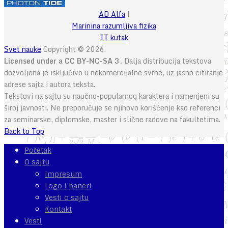
AD Alfa
|
Marinina razumljiva fizika
IT kutak
Svet nauke
Copyright © 2026.
Licensed under a CC BY-NC-SA 3.
Dalja distribucija tekstova
dozvoljena je isključivo u nekomercijalne svrhe, uz jasno citiranje
adrese sajta i autora teksta.
Tekstovi na sajtu su naučno-popularnog karaktera i namenjeni su
široj javnosti. Ne preporučuje se njihovo korišćenje kao referenci
za seminarske, diplomske, master i slične radove na fakultetima.
Back to Top
Početak
O sajtu
Impresum
Logo i baneri
Vesti o sajtu
Kontakt
Vesti