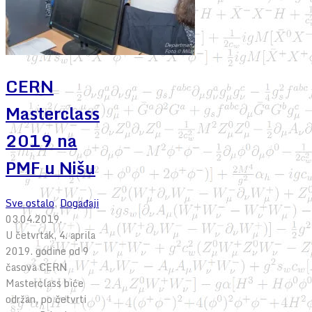
CERN
Masterclass
2019 na
PMF u Nišu
Sve ostalo
,
Događaji
03.04.2019.
U četvrtak, 4. aprila
2019. godine od 9
časova CERN
Masterclass biće
održan, po četvrti