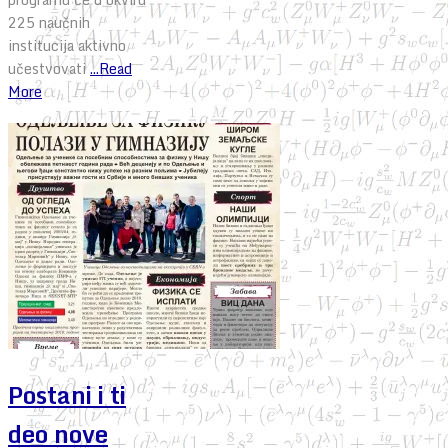
225 naučnih
institucija aktivno
učestvovati
...Read
More
Postani i ti
deo nove