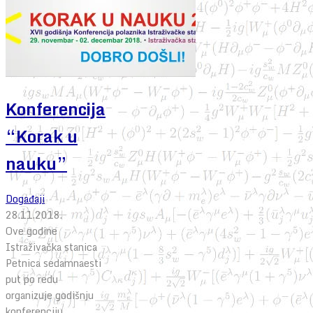
Konferencija
“Korak u
nauku”
Događaji
28.11.2018.
Ove godine
Istraživačka stanica
Petnica sedamnaesti
put po redu
organizuje godišnju
konferenciju