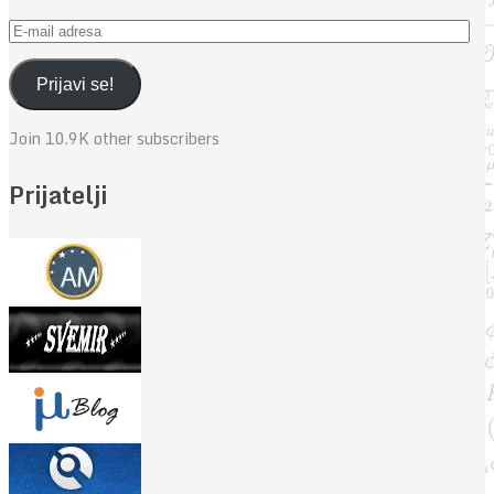
E-
mail
adresa
Prijavi se!
Join 10.9K other subscribers
Prijatelji