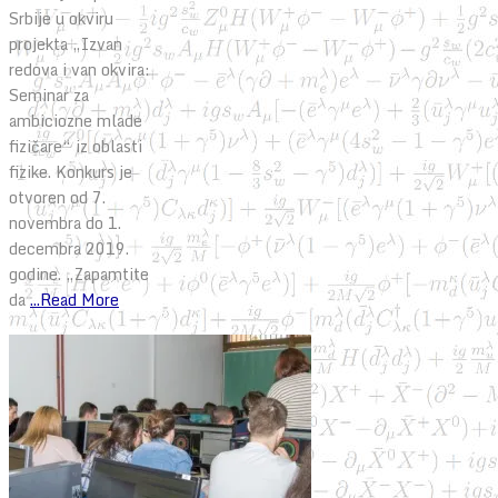
Srbije u okviru
projekta „Izvan
redova i van okvira:
Seminar za
ambiciozne mlade
fizičare“ iz oblasti
fizike. Konkurs je
otvoren od 7.
novembra do 1.
decembra 2019.
godine. „Zapamtite
da
...Read More