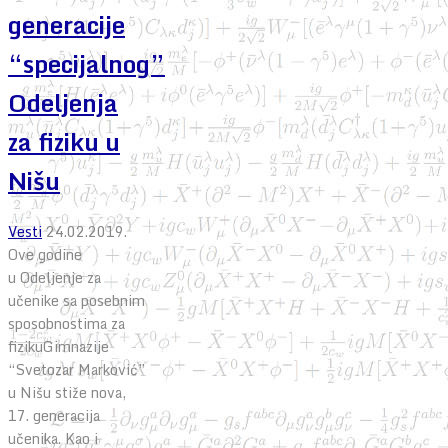
generacije
“specijalnog”
Odeljenja
za fiziku u
Nišu
Vesti
24.02.2019.
Ove godine
u Odeljenje za
učenike sa posebnim
sposobnostima za
fizikuGimnazije
“Svetozar Marković”
u Nišu stiže nova,
17. generacija
učenika. Kao i