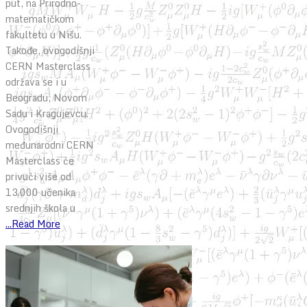
put, na Prirodno-
matematičkom
fakultetu u Nišu.
Takođe, ovogodišnji
CERN Masterclass
održava se i u
Beogradu, Novom
Sadu i Kragujevcu.
Ovogodišnji
međunarodni CERN
Masterclass će
privući više od
13.000 učenika
srednjih škola u
...Read More