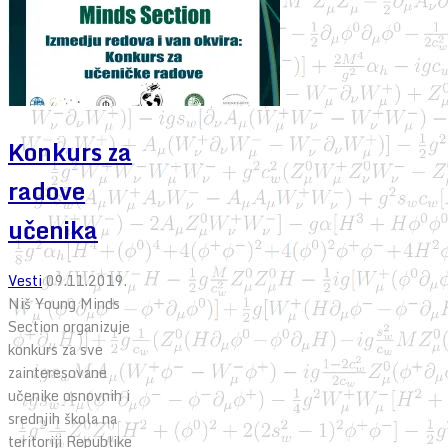
Konkurs za
radove
učenika
Vesti
09.11.2019.
Niš Young Minds
Section organizuje
konkurs za sve
zainteresovane
učenike osnovnih i
srednjih škola na
teritoriji Republike