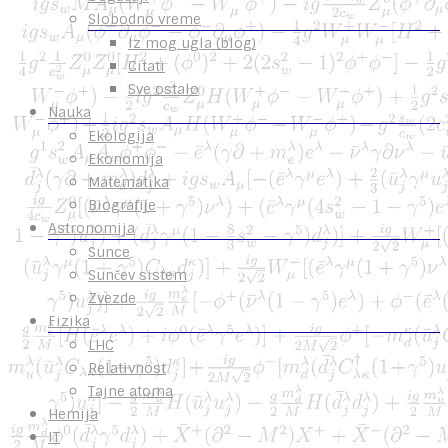
Slobodno vreme
Iz mog ugla (blog)
Citati
Sve ostalo
Nauka
Ekologija
Ekonomija
Matematika
Biografije
Astronomija
Sunce
Sunčev sistem
Zvezde
Fizika
LHC
Relativnost
Tajne atoma
Hemija
IT