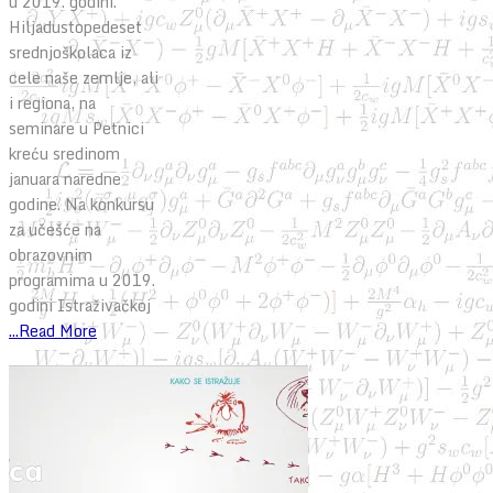
u 2019. godini.
Hiljadustopedeset
srednjoškolaca iz
cele naše zemlje, ali
i regiona, na
seminare u Petnici
kreću sredinom
januara naredne
godine. Na konkursu
za učešće na
obrazovnim
programima u 2019.
godini Istraživačkoj
...Read More