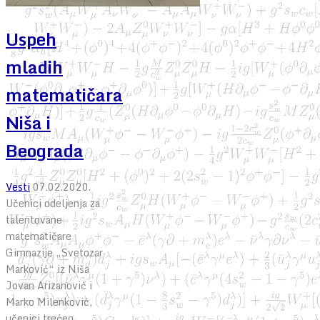
Uspeh
mladih
matematičara
Niša i
Beograda
Vesti
07.02.2020.
Učenici odeljenja za
talentovane
matematičare
Gimnazije „Svetozar
Marković“ iz Niša
Jovan Arizanović i
Marko Milenković,
učenici trećeg