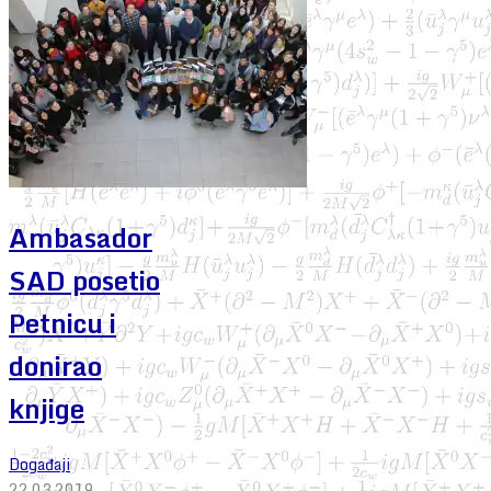
Ambasador
SAD posetio
Petnicu i
donirao
knjige
Događaji
22.03.2019.