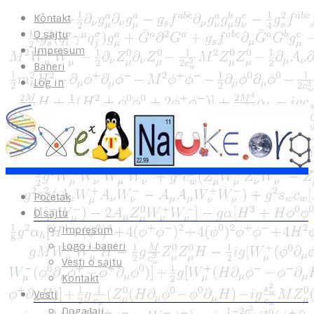
Kontakt
O sajtu
Impresum
Baneri
Log in
Početak
O sajtu
Impresum
Logo i baneri
Vesti o sajtu
Kontakt
Vesti
Događaji