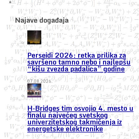
Najave događaja
Perseidi 2026: retka prilika za
savršeno tamno nebo i najlepšu
“kišu zvezda padalica” godine
07.08.2026.
H-Bridges tim osvojio 4. mesto u
finalu najvećeg svetskog
univerzitetskog takmičenja iz
energetske elektronike