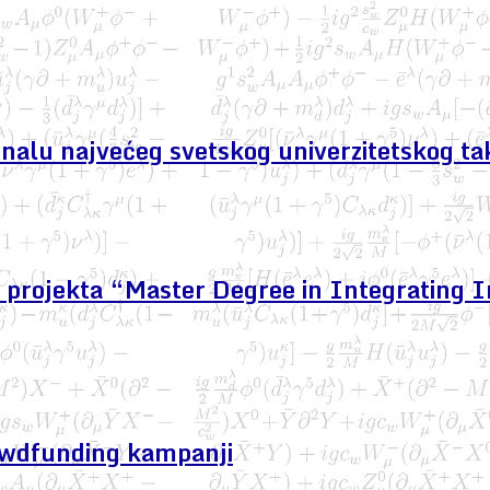
finalu najvećeg svetskog univerzitetskog ta
projekta “Master Degree in Integrating I
owdfunding kampanji