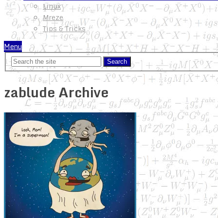
Linux
Mreze
Tips & Tricks
Menu
zablude Archive