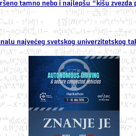
avršeno tamno nebo i najlepšu “kišu zvezda 
finalu najvećeg svetskog univerzitetskog ta