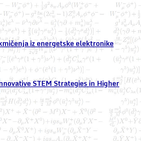
kmičenja iz energetske elektronike
nnovative STEM Strategies in Higher