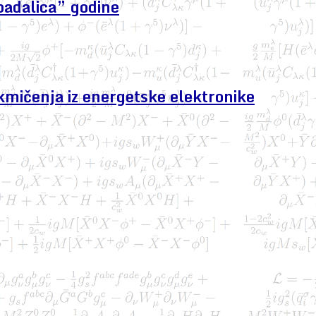
padalica” godine
kmičenja iz energetske elektronike