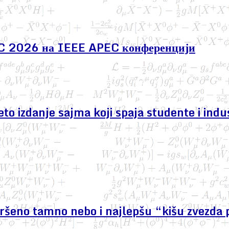
EC 2026 на IEEE APEC конференцији
izdanje sajma koji spaja studente i indus
avršeno tamno nebo i najlepšu “kišu zvezda 