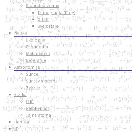
Slobodno vreme
Iz mog ugla (blog)
Citati
Sve ostalo
Nauka
Ekologija
Ekonomija
Matematika
Biografije
Astronomija
Sunce
Sunčev sistem
Zvezde
Fizika
LHC
Relativnost
Tajne atoma
Hemija
IT