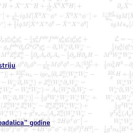
triju
padalica” godine