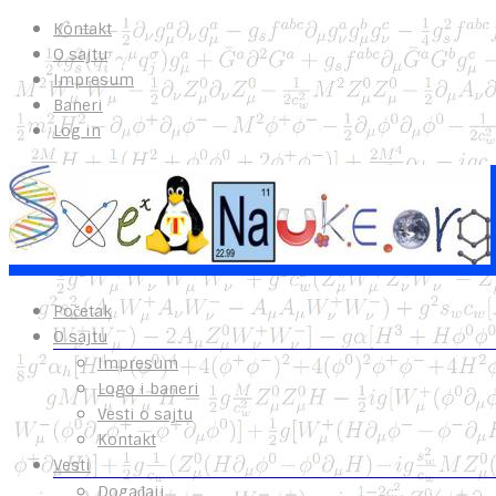
Kontakt
O sajtu
Impresum
Baneri
Log in
Početak
O sajtu
Impresum
Logo i baneri
Vesti o sajtu
Kontakt
Vesti
Događaji