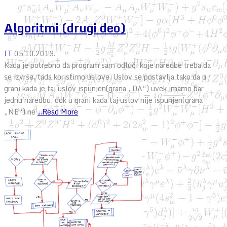
Algoritmi (drugi deo)
IT
05.10.2013.
Kada je potrebno da program sam odluči koje naredbe treba da
se izvrše, tada koristimo uslove. Uslov se postavlja tako da u
grani kada je taj uslov ispunjen(grana „DA“) uvek imamo bar
jednu naredbu, dok u grani kada taj uslov nije ispunjen(grana
„NE“) ne
...Read More