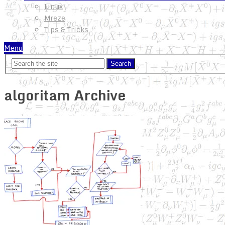
Linux
Mreze
Tips & Tricks
Menu
algoritam Archive