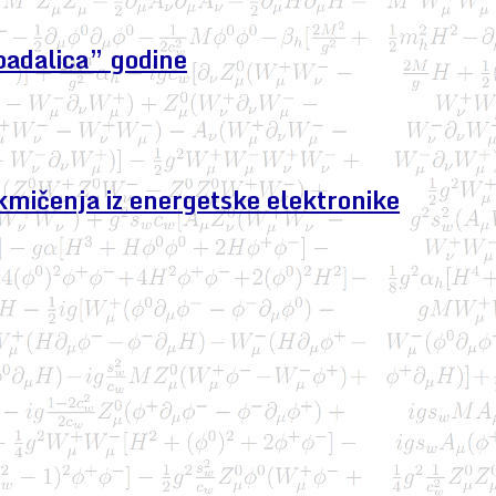
padalica” godine
kmičenja iz energetske elektronike