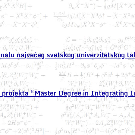
finalu najvećeg svetskog univerzitetskog ta
projekta “Master Degree in Integrating I