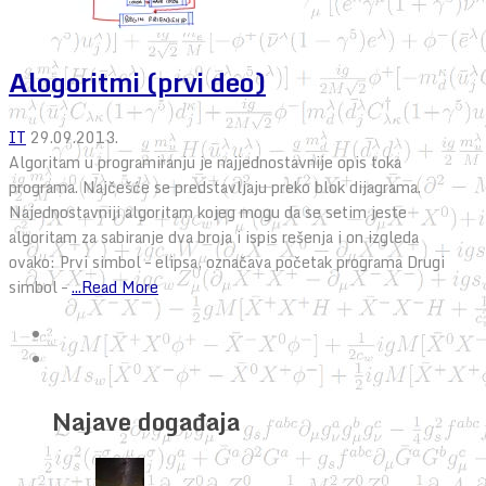
Alogoritmi (prvi deo)
IT
29.09.2013.
Algoritam u programiranju je najjednostavnije opis toka
programa. Najčešće se predstavljaju preko blok dijagrama.
Najednostavniji algoritam kojeg mogu da se setim jeste
algoritam za sabiranje dva broja i ispis rešenja i on izgleda
ovako: Prvi simbol – elipsa, označava početak programa Drugi
simbol –
...Read More
Najave događaja