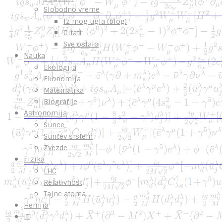
Slobodno vreme
Iz mog ugla (blog)
Citati
Sve ostalo
Nauka
Ekologija
Ekonomija
Matematika
Biografije
Astronomija
Sunce
Sunčev sistem
Zvezde
Fizika
LHC
Relativnost
Tajne atoma
Hemija
IT