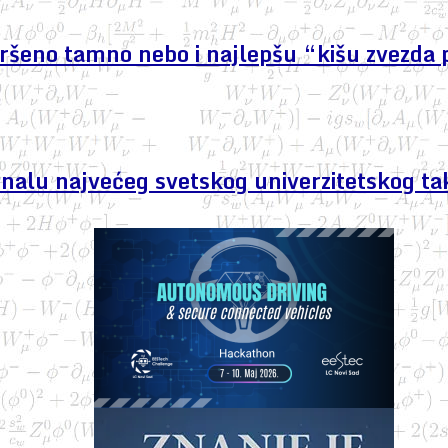
avršeno tamno nebo i najlepšu “kišu zvezda 
finalu najvećeg svetskog univerzitetskog ta