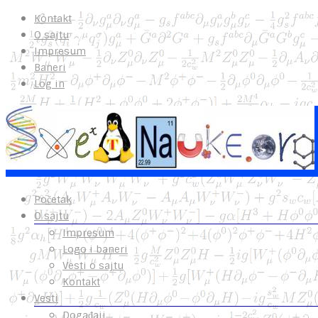
Kontakt
O sajtu
Impresum
Baneri
Log in
Početak
O sajtu
Impresum
Logo i baneri
Vesti o sajtu
Kontakt
Vesti
Događaji