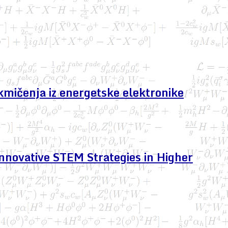
kmičenja iz energetske elektronike
nnovative STEM Strategies in Higher