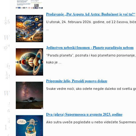
Predavanje „Per Aspera Ad Astra: Budućnost je već tu!“
U utorak, 24. februara 2026. godine, od 12 časova, bić
...
Jedinstven nebeski fenomen - Planete paradiraju nebom
“Parada planeta”, poznata i kao planetarno poravnanje
kako je ...
Pripremite želje, Perseidi ponovo dolaze
Svake vedre noći, ako odete negde daleko od svetla gra
Dva (plava) Supermeseca u avgustu 2023. godine
Ako sutra uveče pogledate u nebo videćete Supermesec,