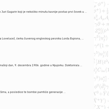
uri Gagarin koji je nekoliko minuta kasnije postao prvi čovek u ...
a Lovelace), ćerka čuvenog engleskog pesnika Lorda Bajrona, ...
ašnji dan, 9. decembra 1906. godine u Njujorku. Doktorirala ...
ošima, a posledice te bombe pamtiće generacije ...