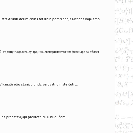
 atraktivnih delimičnih i totalnih pomračenja Meseca koja smo
. годину поделила су тројица експерименталних физичара за област
V kanal/radio stanicu onda verovatno niste čuli ...
gu da predstavljaju prekretnicu u budućem ...