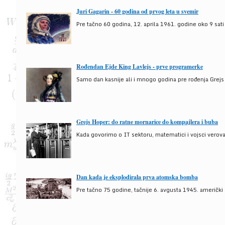
Juri Gagarin - 60 godina od prvog leta u svemir
Pre tačno 60 godina, 12. aprila 1961. godine oko 9 sati
Rođendan Ejde King Lavlejs - prve programerke
Samo dan kasnije ali i mnogo godina pre rođenja Grejs
Grejs Hoper: do ratne mornarice do kompajlera i buba
Kada govorimo o IT sektoru, matematici i vojsci verova
Dan kada je eksplodirala prva atomska bomba
Pre tačno 75 godine, tačnije 6. avgusta 1945. američki