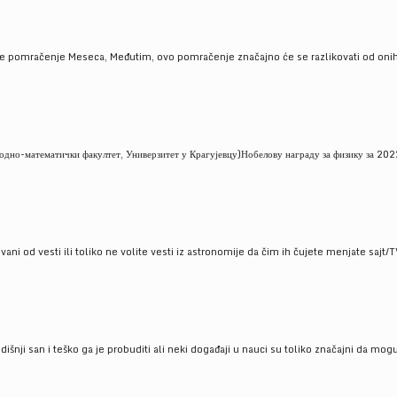
je pomračenje Meseca, Međutim, ovo pomračenje značajno će se razlikovati od onih
но-математички факултет, Универзитет у Крагујевцу)Нобелову награду за физику за 2022
ni od vesti ili toliko ne volite vesti iz astronomije da čim ih čujete menjate sajt/T
godišnji san i teško ga je probuditi ali neki događaji u nauci su toliko značajni da mo