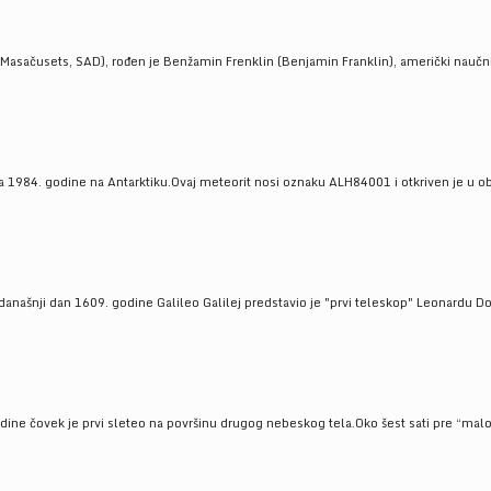
Masačusets, SAD), rođen je Benžamin Frenklin (Benjamin Franklin), američki naučnik 
 1984. godine na Antarktiku.Ovaj meteorit nosi oznaku ALH84001 i otkriven je u oblas
a današnji dan 1609. godine Galileo Galilej predstavio je "prvi teleskop" Leonardu D
odine čovek je prvi sleteo na površinu drugog nebeskog tela.Oko šest sati pre “malo