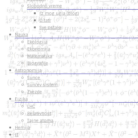
Slobodno vreme
Iz mog ugla (blog)
Citati
Sve ostalo
Nauka
Ekologija
Ekonomija
Matematika
Biografije
Astronomija
Sunce
Sunčev sistem
Zvezde
Fizika
LHC
Relativnost
Tajne atoma
Hemija
IT