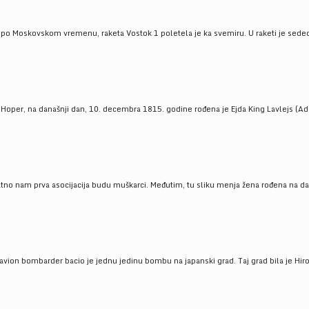
 po Moskovskom vremenu, raketa Vostok 1 poletela je ka svemiru. U raketi je sedeo J
 Hoper, na današnji dan, 10. decembra 1815. godine rođena je Ejda King Lavlejs (Ad
tno nam prva asocijacija budu muškarci. Međutim, tu sliku menja žena rođena na dan
 avion bombarder bacio je jednu jedinu bombu na japanski grad. Taj grad bila je Hir