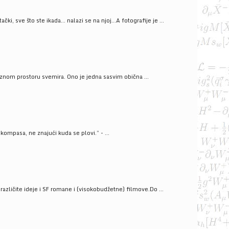
ački, sve što ste ikada… nalazi se na njoj…A fotografije je ...
znom prostoru svemira. Ono je jedna sasvim obična ...
kompasa, ne znajući kuda se plovi.” - ...
azličite ideje i SF romane i (visokobudžetne) filmove.Do ...