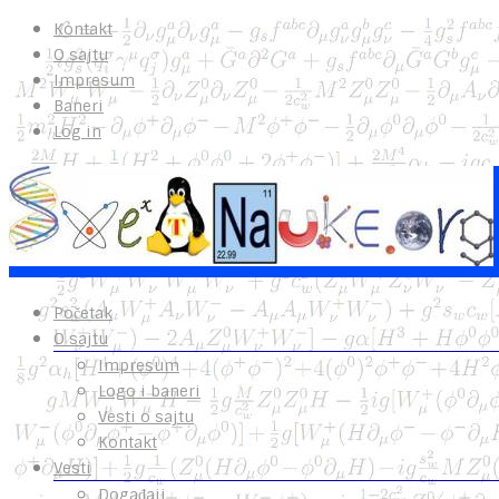
Kontakt
O sajtu
Impresum
Baneri
Log in
Početak
O sajtu
Impresum
Logo i baneri
Vesti o sajtu
Kontakt
Vesti
Događaji