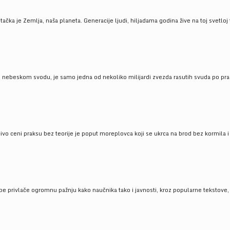
ačka je Zemlja, naša planeta. Generacije ljudi, hiljadama godina žive na toj svetloj t
om nebeskom svodu, je samo jedna od nekoliko milijardi zvezda rasutih svuda po pra
čivo ceni praksu bez teorije je poput moreplovca koji se ukrca na brod bez kormila i 
pe privlače ogromnu pažnju kako naučnika tako i javnosti, kroz popularne tekstove, r