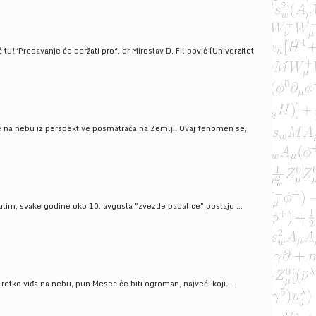
!“Predavanje će održati prof. dr Miroslav D. Filipović (Univerzitet
še na nebu iz perspektive posmatrača na Zemlji. Ovaj fenomen se,
tim, svake godine oko 10. avgusta "zvezde padalice" postaju ...
ko viđa na nebu, pun Mesec će biti ogroman, najveći koji ...