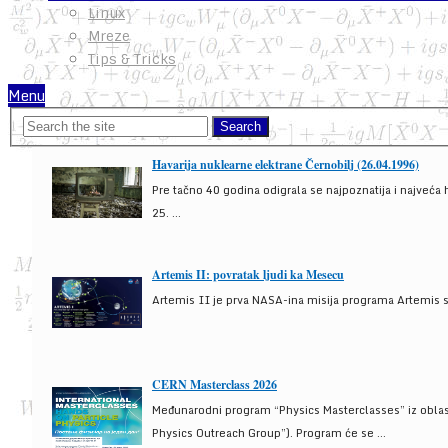
Linux
Mreze
Tips & Tricks
Menu
Havarija nuklearne elektrane Černobilj (26.04.1996)
Pre tačno 40 godina odigrala se najpoznatija i najveća 
25. ...
Artemis II: povratak ljudi ka Mesecu
Artemis II je prva NASA-ina misija programa Artemis s
CERN Masterclass 2026
Međunarodni program “Physics Masterclasses” iz oblasti
Physics Outreach Group”). Program će se ...