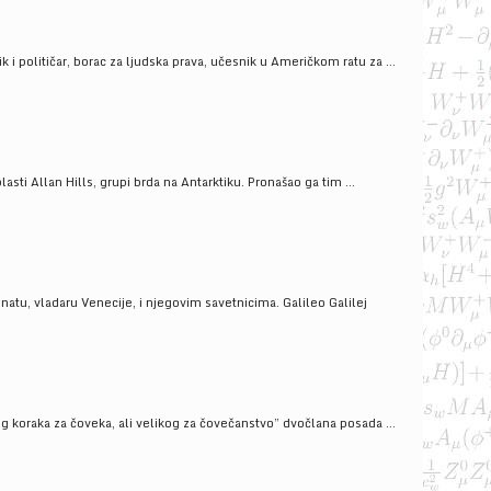
i političar, borac za ljudska prava, učesnik u Američkom ratu za ...
ti Allan Hills, grupi brda na Antarktiku. Pronašao ga tim ...
onatu, vladaru Venecije, i njegovim savetnicima. Galileo Galilej
g koraka za čoveka, ali velikog za čovečanstvo” dvočlana posada ...