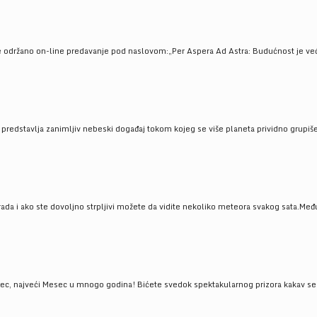
e održano on-line predavanje pod naslovom:„Per Aspera Ad Astra: Budućnost je već tu
, predstavlja zanimljiv nebeski događaj tokom kojeg se više planeta prividno grupi
da i ako ste dovoljno strpljivi možete da vidite nekoliko meteora svakog sata.Među
 najveći Mesec u mnogo godina! Bićete svedok spektakularnog prizora kakav se ret