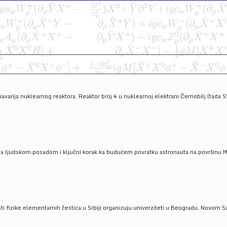
havarija nuklearnog reaktora. Reaktor broj 4 u nuklearnoj elektrani Černobilj (tada 
a ljudskom posadom i ključni korak ka budućem povratku astronauta na površinu Mese
 fizike elementarnih čestica u Srbiji organizuju univerziteti u Beogradu, Novom Sad