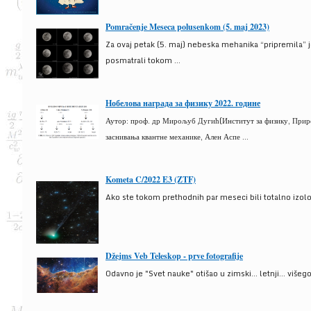
Pomračenje Meseca polusenkom (5. maj 2023)
Za ovaj petak (5. maj) nebeska mehanika “pripremila” 
posmatrali tokom ...
Нобелова награда за физику 2022. године
Аутор: проф. др Мирољуб Дугић(Институт за физику, Природ
заснивања квантне механике, Ален Аспе ...
Kometa C/2022 E3 (ZTF)
Ako ste tokom prethodnih par meseci bili totalno izolova
Džejms Veb Teleskop - prve fotografije
Odavno je "Svet nauke" otišao u zimski... letnji... više