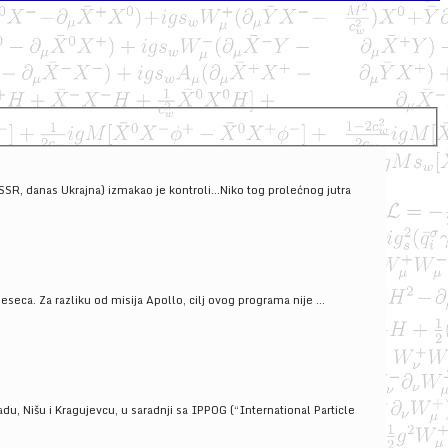
SSSR, danas Ukrajna) izmakao je kontroli...Niko tog prolećnog jutra
ca. Za razliku od misija Apollo, cilj ovog programa nije ...
u, Nišu i Kragujevcu, u saradnji sa IPPOG (“International Particle