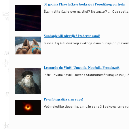
30 godina Plave tačke u beskraju i Porodičnog portreta
Šta mislite šta je ovo na slici? Ne znate? … Ova svetla t
Sunčanje i/ili zdravlje? Izaberite sami!
Sunce, taj žuti disk koji svakoga dana putuje po plav
Leonardo da Vinči: Umetnik. Naučnik. Pronalazač.
Pišu: Jovana Savić i Jovana Stanimirović“Onaj ko isklju
Prva fotografija crne rupe!
Već nekoliko decenija, a može se reći i vekova, crne ru