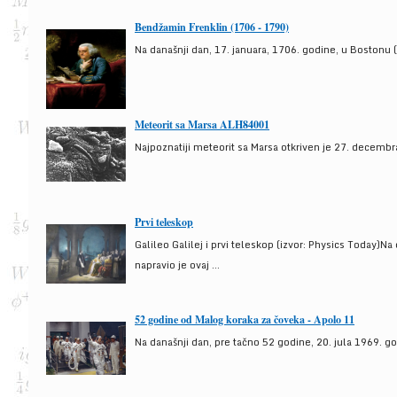
Bendžamin Frenklin (1706 - 1790)
Na današnji dan, 17. januara, 1706. godine, u Bostonu (
Meteorit sa Marsa ALH84001
Najpoznatiji meteorit sa Marsa otkriven je 27. decembra
Prvi teleskop
Galileo Galilej i prvi teleskop (izvor: Physics Today)N
napravio je ovaj ...
52 godine od Malog koraka za čoveka - Apolo 11
Na današnji dan, pre tačno 52 godine, 20. jula 1969. g