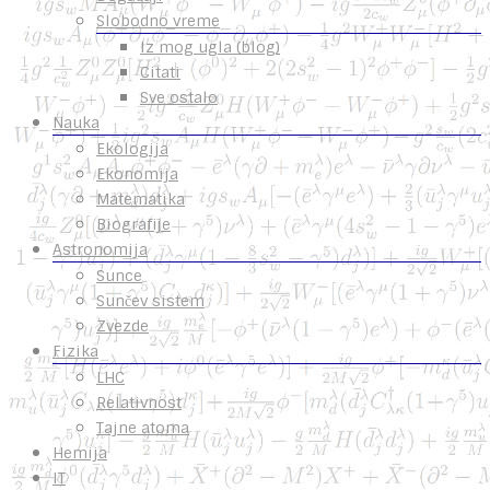
Slobodno vreme
Iz mog ugla (blog)
Citati
Sve ostalo
Nauka
Ekologija
Ekonomija
Matematika
Biografije
Astronomija
Sunce
Sunčev sistem
Zvezde
Fizika
LHC
Relativnost
Tajne atoma
Hemija
IT