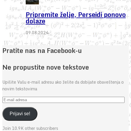
Pripremite želje, Perseidi ponovo
dolaze
09.08.2024.
Pratite nas na Facebook-u
Ne propustite nove tekstove
Upišite Vašu e-mail adresu ako želite da dobijate obaveštenja o
novim tekstovima
E-
mail
adresa
Prijavi se!
Join 10.9K other subscribers