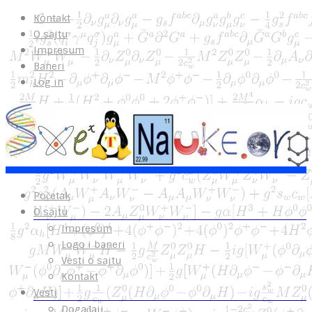
Kontakt
O sajtu
Impresum
Baneri
Log in
Početak
O sajtu
Impresum
Logo i baneri
Vesti o sajtu
Kontakt
Vesti
Događaji