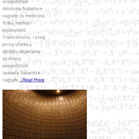
ovogodišnjih
dobitnika Nobelove
nagrade za medicinu,
fiziku, hemiju i
književnost.
Tradicionalno, i ovog
prvog utorka u
oktobru objavljena
su imena
ovogodišnjih
laureata Nobelove
nagrade
...Read More