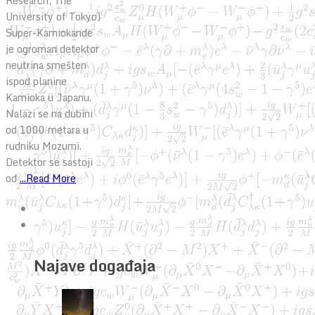
Research, The
University of Tokyo)
Super-Kamiokande
je ogroman detektor
neutrina smešten
ispod planine
Kamioka u Japanu.
Nalazi se na dubini
od 1000 metara u
rudniku Mozumi.
Detektor se sastoji
od
...Read More
Najave događaja