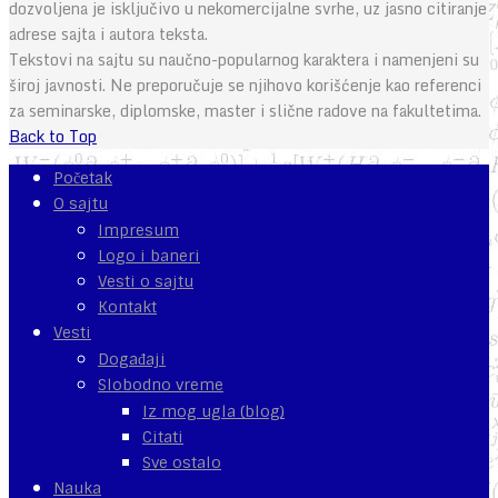
dozvoljena je isključivo u nekomercijalne svrhe, uz jasno citiranje
adrese sajta i autora teksta.
Tekstovi na sajtu su naučno-popularnog karaktera i namenjeni su
široj javnosti. Ne preporučuje se njihovo korišćenje kao referenci
za seminarske, diplomske, master i slične radove na fakultetima.
Back to Top
Početak
O sajtu
Impresum
Logo i baneri
Vesti o sajtu
Kontakt
Vesti
Događaji
Slobodno vreme
Iz mog ugla (blog)
Citati
Sve ostalo
Nauka