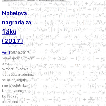
Nobelova
nagrada za
fiziku
(2017)
Vesti
05.10.2017.
Svake godine, tokom
prve nedelje
oktobra, Švedska
kraljevska akademija
nauka objavljuje
imena dobitnika
Nobelove nagrade.
Do sada su
objavljena imena