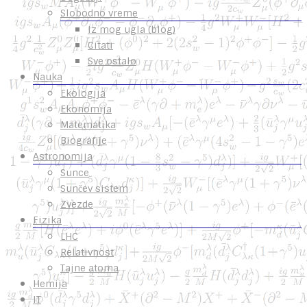
Slobodno vreme
Iz mog ugla (blog)
Citati
Sve ostalo
Nauka
Ekologija
Ekonomija
Matematika
Biografije
Astronomija
Sunce
Sunčev sistem
Zvezde
Fizika
LHC
Relativnost
Tajne atoma
Hemija
IT