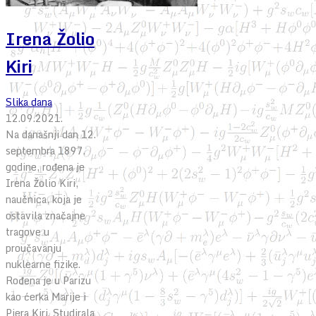
Irena Žolio
Kiri
Slika dana
12.09.2021.
Na današnji dan 12.
septembra 1897.
godine, rođena je
Irena Žolio Kiri,
naučnica, koja je
ostavila značajne
tragove u
proučavanju
nuklearne fizike.
Rođena je u Parizu
kao ćerka Marije i
Pjera Kiri. Studirala