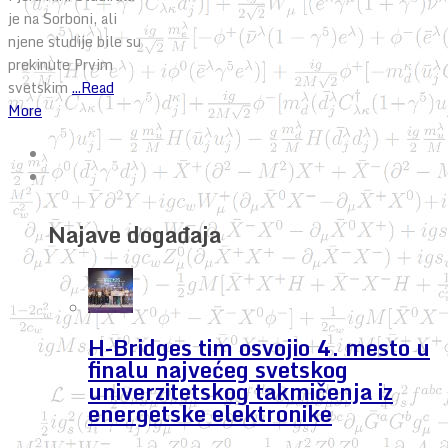
je na Sorboni, ali
njene studije bile su
prekinute Prvim
svetskim
...Read
More
Najave događaja
H-Bridges tim osvojio 4. mesto u
finalu najvećeg svetskog
univerzitetskog takmičenja iz
energetske elektronike