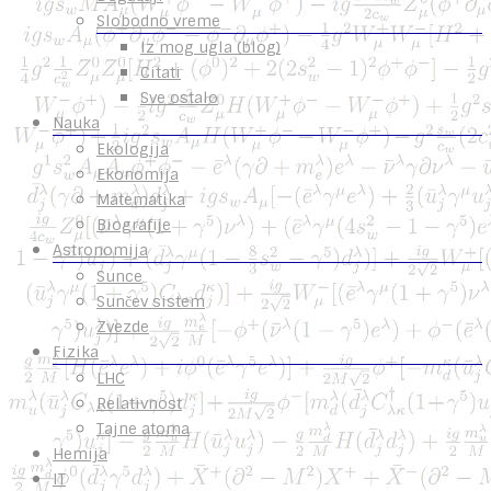
Slobodno vreme
Iz mog ugla (blog)
Citati
Sve ostalo
Nauka
Ekologija
Ekonomija
Matematika
Biografije
Astronomija
Sunce
Sunčev sistem
Zvezde
Fizika
LHC
Relativnost
Tajne atoma
Hemija
IT