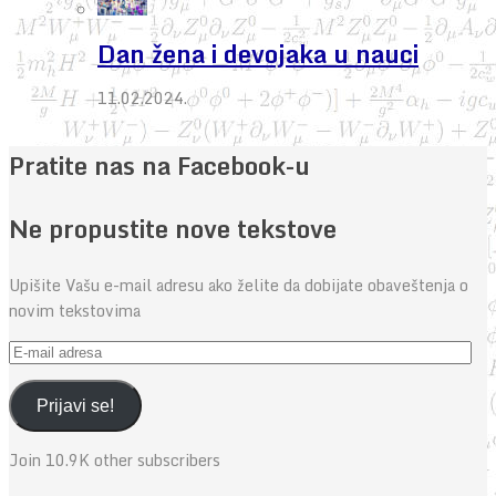
Dan žena i devojaka u nauci
11.02.2024.
Pratite nas na Facebook-u
Ne propustite nove tekstove
Upišite Vašu e-mail adresu ako želite da dobijate obaveštenja o
novim tekstovima
E-
mail
adresa
Prijavi se!
Join 10.9K other subscribers