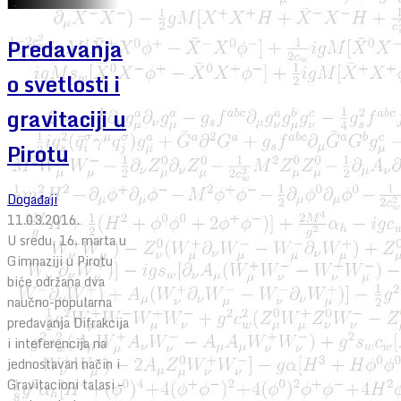
Predavanja
o svetlosti i
gravitaciji u
Pirotu
Događaji
11.03.2016.
U sredu, 16. marta u
Gimnaziji u Pirotu
biće održana dva
naučno-popularna
predavanja Difrakcija
i inteferencija na
jednostavan način i
Gravitacioni talasi –