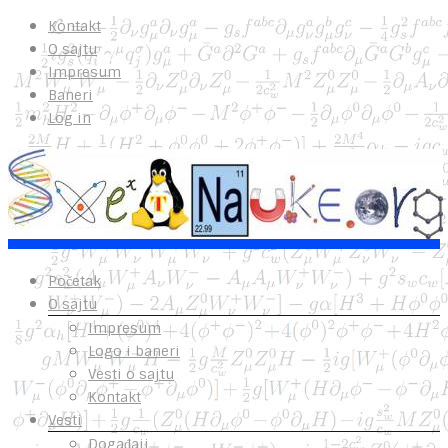
Kontakt
O sajtu
Impresum
Baneri
Log in
Početak
O sajtu
Impresum
Logo i baneri
Vesti o sajtu
Kontakt
Vesti
Događaji