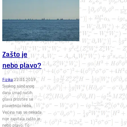
Zašto je
nebo plavo?
Fizika
22.01.2019.
Svakog sunčanog
dana iznad naših
glava prostire se
plavetnilo neba.
Većina nas se nekada
nije zapitala zašto je
nebo plavo. To