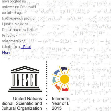
novi pogled na
univerzum Predavači
će biti Dragan
Radivojević i prof. dr
Ljubiša Nešić sa
Departmana za fiziku
Prirodno-
matematičkog
fakulteta u
...Read
More