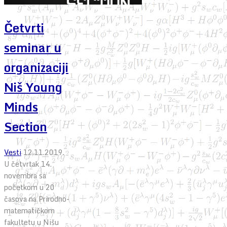
Četvrti
seminar u
organizaciji
Niš Young
Minds
Section
Vesti
12.11.2019.
U četvrtak 14.
novembra sa
početkom u 20
časova na Prirodno-
matematičkom
fakultetu u Nišu