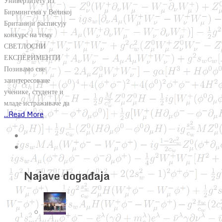
Универзитету из
Бирмингема у Великој
Британији расписују
конкурс на тему
СВЕТЛОСНИ
ЕКСПЕРИМЕНТИ
Позивамо све
заинтересоване
ученике, студенте и
младе истраживаче да
...Read More
Najave događaja