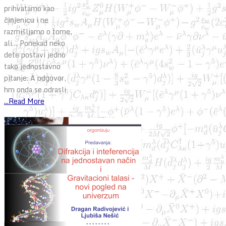
prihvatamo kao
činjenicu i ne
razmišljamo o tome,
ali… Ponekad neko
dete postavi jedno
tako jednostavno
pitanje. A odgovor,
hm onda se odrasli
...Read More