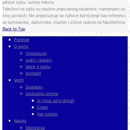
adrese sajta i autora teksta.
Tekstovi na sajtu su naučno-popularnog karaktera i namenjeni su
široj javnosti. Ne preporučuje se njihovo korišćenje kao referenci
za seminarske, diplomske, master i slične radove na fakultetima.
Back to Top
Početak
O sajtu
Impresum
Logo i baneri
Vesti o sajtu
Kontakt
Vesti
Događaji
Slobodno vreme
Iz mog ugla (blog)
Citati
Sve ostalo
Nauka
Ekologija