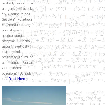
nastavlja se seminar
u organizaciji odseka
“Niš Young Minds
Section”. Posetioci
će između ostalog
prisustvovati
naučno-popularnom
predavanju, “Kako
usporiti svetlost?” i
studentskoj
prezentaciji “Dva po
ceni jednog: Potraga
za Higsovim
bozonom”. Do sada
su
...Read More