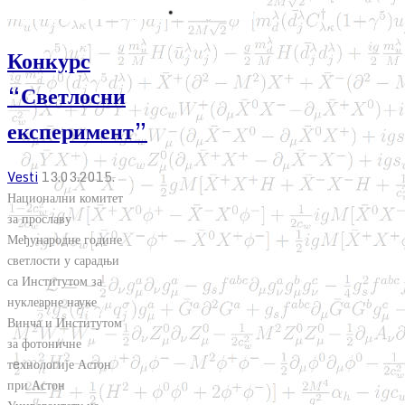
Конкурс
“Светлосни
експеримент”
Vesti
13.03.2015.
Национални комитет
за прославу
Међународне године
светлости у сарадњи
са Институтом за
нуклеарне науке
Винча и Институтом
за фотоничне
тeхнологије Астон
при Астон