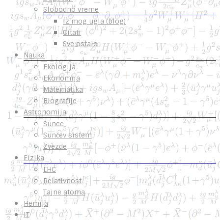
Slobodno vreme
Iz mog ugla (blog)
Citati
Sve ostalo
Nauka
Ekologija
Ekonomija
Matematika
Biografije
Astronomija
Sunce
Sunčev sistem
Zvezde
Fizika
LHC
Relativnost
Tajne atoma
Hemija
IT