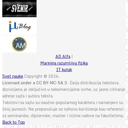
AD Alfa
|
Marinina razumljiva fizika
IT kutak
Svet nauke
Copyright © 2026.
Licensed under a CC BY-NC-SA 3.
Dalja distribucija tekstova
dozvoljena je isključivo u nekomercijalne svrhe, uz jasno citiranje
adrese sajta i autora teksta.
Tekstovi na sajtu su naučno-popularnog karaktera i namenjeni su
široj javnosti. Ne preporučuje se njihovo korišćenje kao referenci
za seminarske, diplomske, master i slične radove na fakultetima.
Back to Top