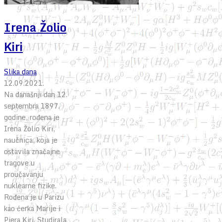
Irena Žolio
Kiri
Slika dana
12.09.2021.
Na današnji dan 12.
septembra 1897.
godine, rođena je
Irena Žolio Kiri,
naučnica, koja je
ostavila značajne
tragove u
proučavanju
nuklearne fizike.
Rođena je u Parizu
kao ćerka Marije i
Pjera Kiri. Studirala