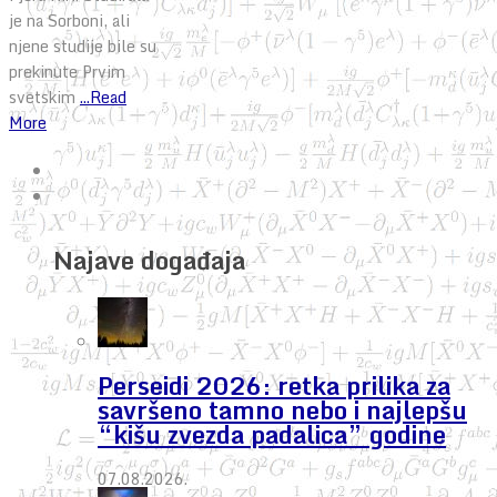
je na Sorboni, ali
njene studije bile su
prekinute Prvim
svetskim
...Read
More
Najave događaja
Perseidi 2026: retka prilika za
savršeno tamno nebo i najlepšu
“kišu zvezda padalica” godine
07.08.2026.