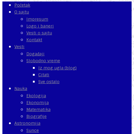
Početak
O sajtu
Impresum
Logo i baneri
Vesti o sajtu
Kontakt
Vesti
Događaji
Slobodno vreme
Iz mog ugla (blog)
Citati
Sve ostalo
Nauka
Ekologija
Ekonomija
Matematika
Biografije
Astronomija
Sunce