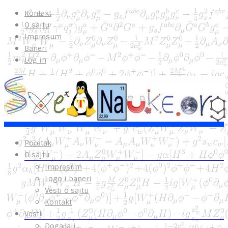
Kontakt
O sajtu
Impresum
Baneri
Log in
Početak
O sajtu
Impresum
Logo i baneri
Vesti o sajtu
Kontakt
Vesti
Događaji