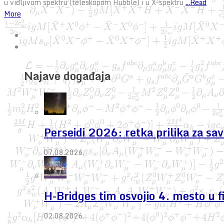
u vidljivom spektru (teleskopom Hubble) i u X-spektru
...Read
More
Najave događaja
Perseidi 2026: retka prilika za s
07.08.2026.
H-Bridges tim osvojio 4. mesto u 
02.08.2026.