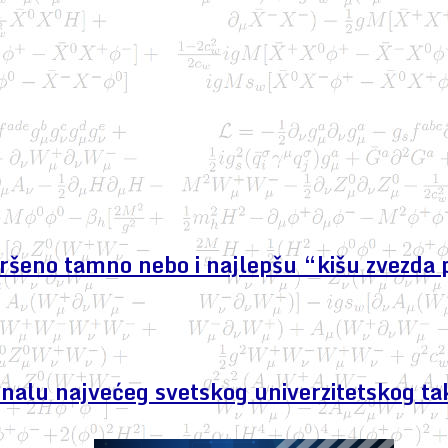
avršeno tamno nebo i najlepšu “kišu zvezda 
finalu najvećeg svetskog univerzitetskog ta