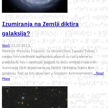
Izumiranja na Zemlji diktira
galaksija?
Vesti
22.10.2013.
Profesor Miroslav Filipović, sa Univerziteta Zapadni Sidnej, i
njegov tim sredinom septembra objavili su rad u kome su
predstavili nov i zanimljiv pogled na vezu između masovnih
izumiranja živih organizama na Zemlji i kretanja Sunca kroz
galaksiju. Rad će biti objavljen u Srpskom Astronomskom
...Read
More