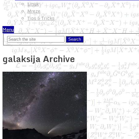
Linux
Mreze
Tips & Tricks
Menu
galaksija Archive