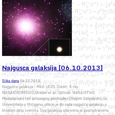
Najgusca galaksija [06.10.2013]
Slika dana
06.10.2013.
Najgušća galaksija – M60-UCD1 Credit: X-ray:
NASA/CXC/MSU/J.Strader et al, Optical: NASA/STScI
Međunarodni tim astronoma predvođen Džejom Strederom, sa
Univerziteta u Mičigenu, otkrio je do sada najgušću galaksiju u
bliskom delu svemira. Ova galaksija otkrivena je posmatranjima