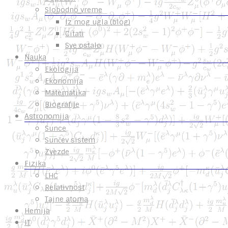
Slobodno vreme
Iz mog ugla (blog)
Citati
Sve ostalo
Nauka
Ekologija
Ekonomija
Matematika
Biografije
Astronomija
Sunce
Sunčev sistem
Zvezde
Fizika
LHC
Relativnost
Tajne atoma
Hemija
IT