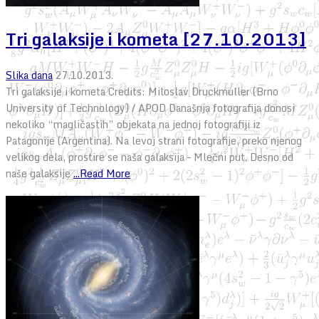
Tri galaksije i kometa [27.10.2013]
Slika dana
27.10.2013.
Tri galaksije i kometa Credits: Miloslav Druckmuller (Brno
University of Technology) / APOD Današnja fotografija donosi
nekoliko “magličastih” objekata na jednoj fotografiji iz
Patagonije (Argentina). Na levoj strani fotografije, preko njenog
velikog dela, prostire se naša galaksija – Mlečni put. Desno od
naše galaksije
...Read More