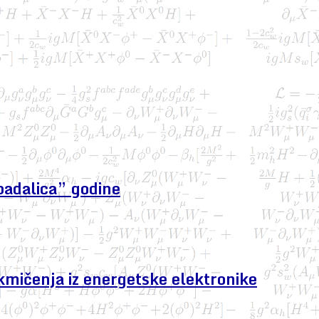
padalica” godine
kmičenja iz energetske elektronike