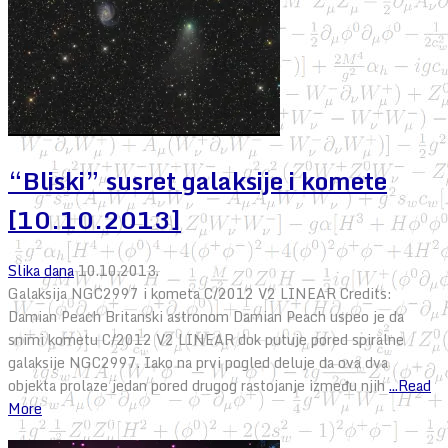
“Bliski” susret galaksije i komete
[10.10.2013]
Slika dana
10.10.2013.
Galaksija NGC2997 i kometa C/2012 V2 LINEAR Credits:
Damian Peach Britanski astronom Damian Peach uspeo je da
snimi kometu C/2012 V2 LINEAR dok putuje pored spiralne
galaksije NGC2997. Iako na prvi pogled deluje da ova dva
objekta prolaze jedan pored drugog rastojanje između njih
...Read
More