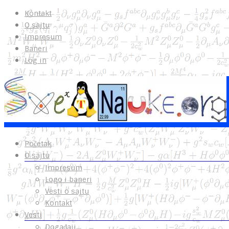
Kontakt
O sajtu
Impresum
Baneri
Log in
Početak
O sajtu
Impresum
Logo i baneri
Vesti o sajtu
Kontakt
Vesti
Događaji