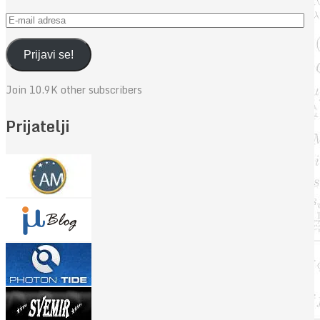
E-
mail
adresa
Prijavi se!
Join 10.9K other subscribers
Prijatelji