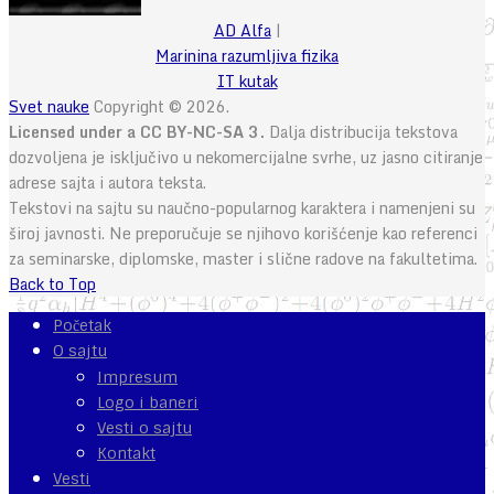
AD Alfa
|
Marinina razumljiva fizika
IT kutak
Svet nauke
Copyright © 2026.
Licensed under a CC BY-NC-SA 3.
Dalja distribucija tekstova
dozvoljena je isključivo u nekomercijalne svrhe, uz jasno citiranje
adrese sajta i autora teksta.
Tekstovi na sajtu su naučno-popularnog karaktera i namenjeni su
široj javnosti. Ne preporučuje se njihovo korišćenje kao referenci
za seminarske, diplomske, master i slične radove na fakultetima.
Back to Top
Početak
O sajtu
Impresum
Logo i baneri
Vesti o sajtu
Kontakt
Vesti