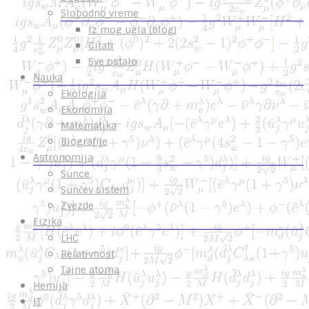
Slobodno vreme
Iz mog ugla (blog)
Citati
Sve ostalo
Nauka
Ekologija
Ekonomija
Matematika
Biografije
Astronomija
Sunce
Sunčev sistem
Zvezde
Fizika
LHC
Relativnost
Tajne atoma
Hemija
IT