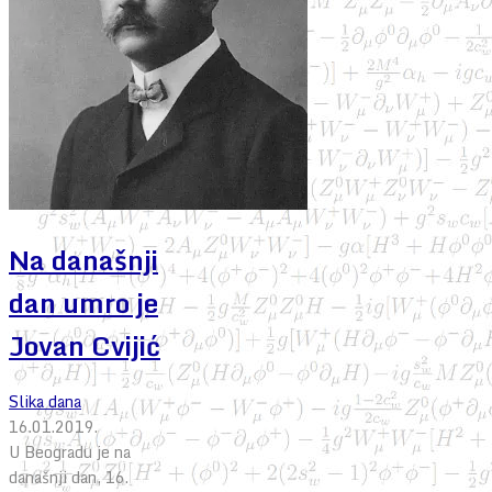
Na današnji
dan umro je
Jovan Cvijić
Slika dana
16.01.2019.
U Beogradu je na
današnji dan, 16.