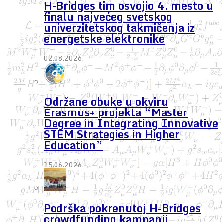
H-Bridges tim osvojio 4. mesto u
finalu najvećeg svetskog
univerzitetskog takmičenja iz
energetske elektronike
02.08.2026.
Održane obuke u okviru
Erasmus+ projekta “Master
Degree in Integrating Innovative
STEM Strategies in Higher
Education”
15.06.2026.
Podrška pokrenutoj H-Bridges
crowdfunding kampanji