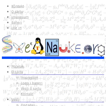
Kontakt
O sajtu
Impresum
Baneri
Log in
Početak
O sajtu
Impresum
Logo i baneri
Vesti o sajtu
Kontakt
Vesti
Događaji