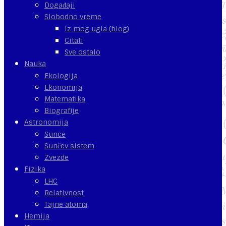
Događaji
Slobodno vreme
Iz mog ugla (blog)
Citati
Sve ostalo
Nauka
Ekologija
Ekonomija
Matematika
Biografije
Astronomija
Sunce
Sunčev sistem
Zvezde
Fizika
LHC
Relativnost
Tajne atoma
Hemija