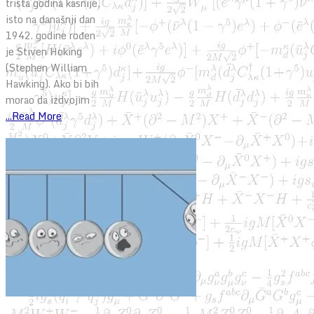
trista godina kasnije,
isto na današnji dan
1942. godine rođen
je Stiven Hoking
(Stephen William
Hawking). Ako bi bih
morao da izdvojim
...Read More