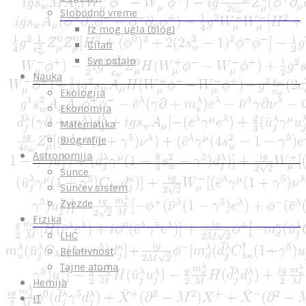
Slobodno vreme
Iz mog ugla (blog)
Citati
Sve ostalo
Nauka
Ekologija
Ekonomija
Matematika
Biografije
Astronomija
Sunce
Sunčev sistem
Zvezde
Fizika
LHC
Relativnost
Tajne atoma
Hemija
IT