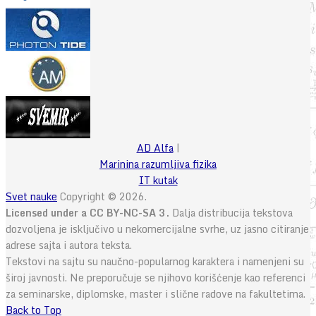
AD Alfa
|
Marinina razumljiva fizika
IT kutak
Svet nauke
Copyright © 2026.
Licensed under a CC BY-NC-SA 3.
Dalja distribucija tekstova
dozvoljena je isključivo u nekomercijalne svrhe, uz jasno citiranje
adrese sajta i autora teksta.
Tekstovi na sajtu su naučno-popularnog karaktera i namenjeni su
široj javnosti. Ne preporučuje se njihovo korišćenje kao referenci
za seminarske, diplomske, master i slične radove na fakultetima.
Back to Top