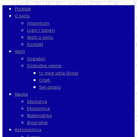
Početak
O sajtu
Impresum
Logo i baneri
Vesti o sajtu
Kontakt
Vesti
Događaji
Slobodno vreme
Iz mog ugla (blog)
Citati
Sve ostalo
Nauka
Ekologija
Ekonomija
Matematika
Biografije
Astronomija
Sunce