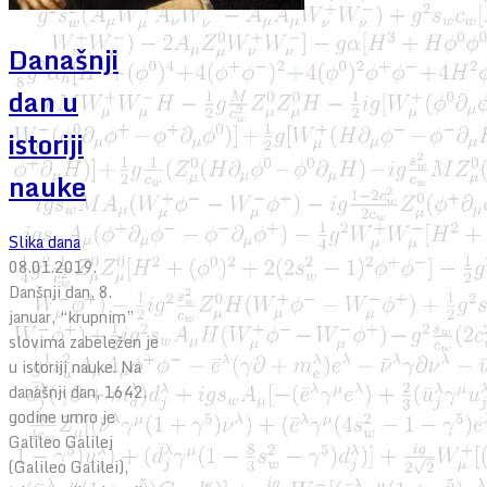
Današnji
dan u
istoriji
nauke
Slika dana
08.01.2019.
Danšnji dan, 8.
januar, “krupnim”
slovima zabeležen je
u istoriji nauke. Na
današnji dan, 1642.
godine umro je
Galileo Galilej
(Galileo Galilei),