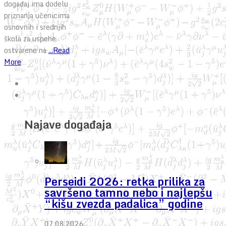
događaj ima dodelu
priznanja učenicima
osnovnih i srednjih
škola za uspehe
ostvarene na
...Read
More
Najave događaja
Perseidi 2026: retka prilika za
savršeno tamno nebo i najlepšu
“kišu zvezda padalica” godine
07.08.2026.