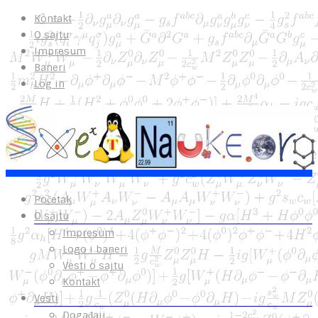
Kontakt
O sajtu
Impresum
Baneri
Log in
Početak
O sajtu
Impresum
Logo i baneri
Vesti o sajtu
Kontakt
Vesti
Događaji