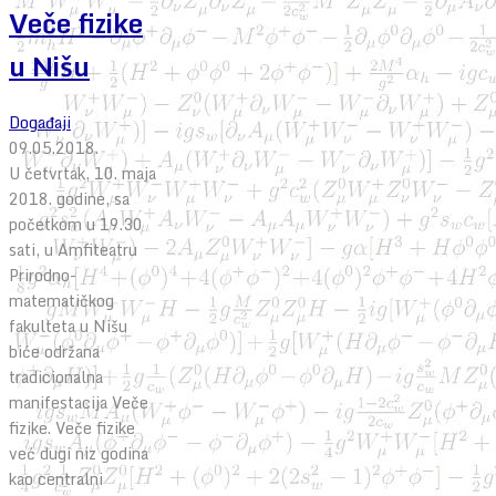
Veče fizike
u Nišu
Događaji
09.05.2018.
U četvrtak, 10. maja
2018. godine, sa
početkom u 19.30
sati, u Amfiteatru
Prirodno-
matematičkog
fakulteta u Nišu
biće održana
tradicionalna
manifestacija Veče
fizike. Veče fizike
već dugi niz godina
kao centralni