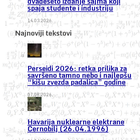
dvadeseto izdanje sajma koji
spaja studente i industriju
14.03.2026.
Najnoviji tekstovi
Perseidi 2026: retka prilika za
savršeno tamno nebo i najlepšu
“kišu zvezda padalica” godine
07.08.2026.
Havarija nuklearne elektrane
Černobilj (26.04.1996)