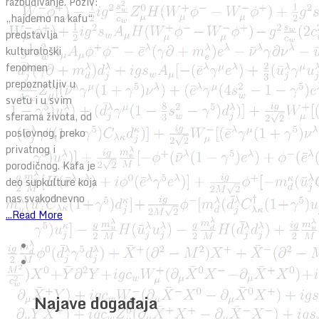
razbuđivanje. Poziv:
„hajdemo na kafu“
predstavlja
kulturološki
fenomen
prepoznatljiv u
svetu i u svim
sferama života, od
poslovnog, preko
privatnog i
porodičnog. Kafa je
deo supkulture koja
nas svakodnevno
...Read More
Najave događaja