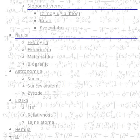
Slobodno vreme
Iz mog ugla (blog)
Citati
Sve ostalo
Nauka
Ekologija
Ekonomija
Matematika
Biografije
Astronomija
Sunce
Sunčev sistem
Zvezde
Fizika
LHC
Relativnost
Tajne atoma
Hemija
IT