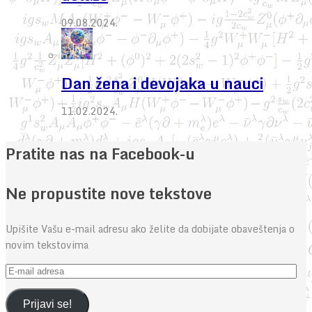
09.08.2024.
Dan žena i devojaka u nauci
11.02.2024.
Pratite nas na Facebook-u
Ne propustite nove tekstove
Upišite Vašu e-mail adresu ako želite da dobijate obaveštenja o
novim tekstovima
E-
mail
adresa
Prijavi se!