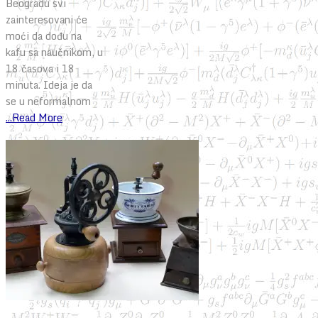
Beogradu svi
zainteresovani će
moći da dođu na
kafu sa naučnikom, u
18 časova i 18
minuta. Ideja je da
se u neformalnom
...Read More