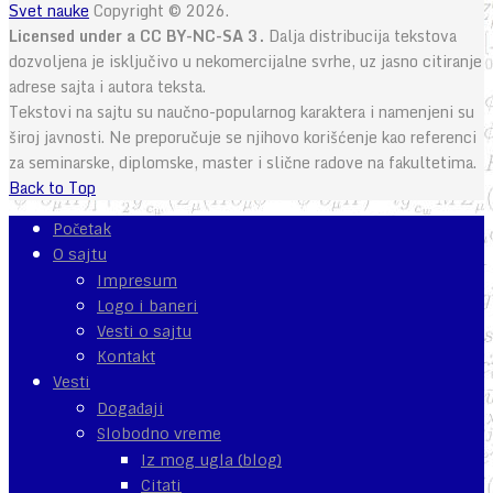
Svet nauke
Copyright © 2026.
Licensed under a CC BY-NC-SA 3.
Dalja distribucija tekstova
dozvoljena je isključivo u nekomercijalne svrhe, uz jasno citiranje
adrese sajta i autora teksta.
Tekstovi na sajtu su naučno-popularnog karaktera i namenjeni su
široj javnosti. Ne preporučuje se njihovo korišćenje kao referenci
za seminarske, diplomske, master i slične radove na fakultetima.
Back to Top
Početak
O sajtu
Impresum
Logo i baneri
Vesti o sajtu
Kontakt
Vesti
Događaji
Slobodno vreme
Iz mog ugla (blog)
Citati