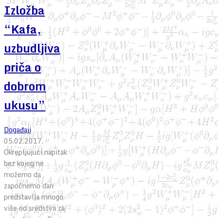
Izložba
“Kafa,
uzbudljiva
priča o
dobrom
ukusu”
Događaji
05.02.2017.
Okrepljujući napitak
bez kojeg ne
možemo da
započnemo dan
predstavlja mnogo
više od sredstva za