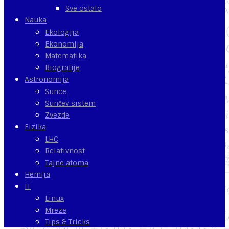
Sve ostalo
Nauka
Ekologija
Ekonomija
Matematika
Biografije
Astronomija
Sunce
Sunčev sistem
Zvezde
Fizika
LHC
Relativnost
Tajne atoma
Hemija
IT
Linux
Mreze
Tips & Tricks