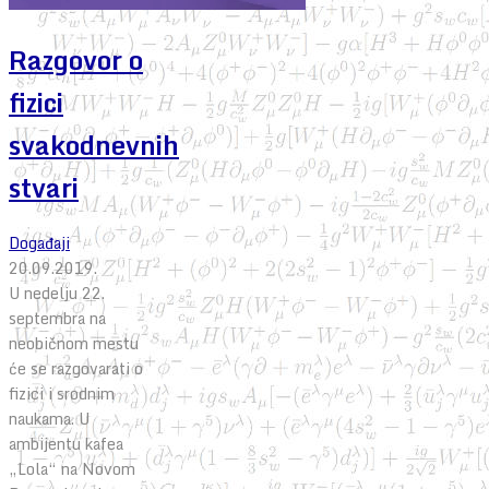
Razgovor o
fizici
svakodnevnih
stvari
Događaji
20.09.2019.
U nedelju 22.
septembra na
neobičnom mestu
će se razgovarati o
fizici i srodnim
naukama. U
ambijentu kafea
„Lola“ na Novom