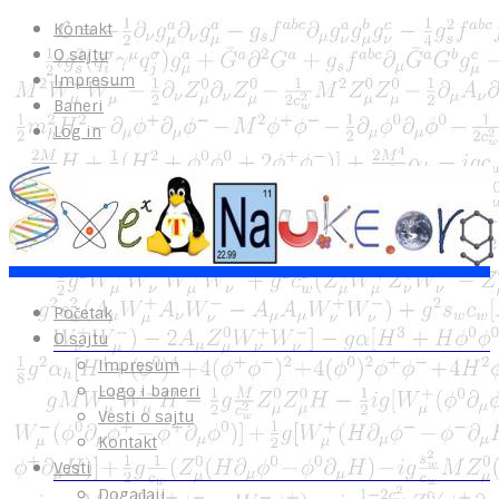
Kontakt
O sajtu
Impresum
Baneri
Log in
Početak
O sajtu
Impresum
Logo i baneri
Vesti o sajtu
Kontakt
Vesti
Događaji