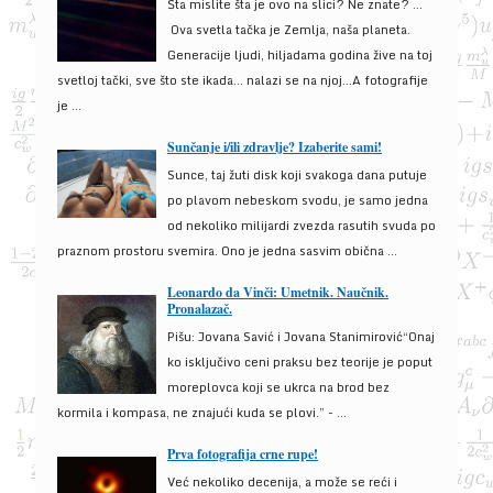
Šta mislite šta je ovo na slici? Ne znate? …
Ova svetla tačka je Zemlja, naša planeta.
Generacije ljudi, hiljadama godina žive na toj
svetloj tački, sve što ste ikada… nalazi se na njoj…A fotografije
je ...
Sunčanje i/ili zdravlje? Izaberite sami!
Sunce, taj žuti disk koji svakoga dana putuje
po plavom nebeskom svodu, je samo jedna
od nekoliko milijardi zvezda rasutih svuda po
praznom prostoru svemira. Ono je jedna sasvim obična ...
Leonardo da Vinči: Umetnik. Naučnik.
Pronalazač.
Pišu: Jovana Savić i Jovana Stanimirović“Onaj
ko isključivo ceni praksu bez teorije je poput
moreplovca koji se ukrca na brod bez
kormila i kompasa, ne znajući kuda se plovi.” - ...
Prva fotografija crne rupe!
Već nekoliko decenija, a može se reći i