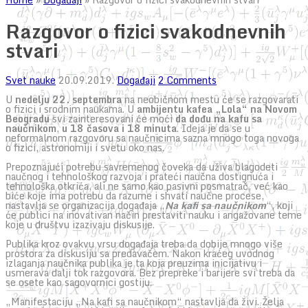
Razgovor o fizici svakodnevnih
stvari
Svet nauke
20.09.2019.
Događaji
2 Comments
U
nedelju 22. septembra
na neobičnom mestu će se razgovarati
o fizici i srodnim naukama. U
ambijentu kafea „Lola“ na Novom
Beogradu
svi zainteresovani će moći
da dođu na kafu sa
naučnikom
,
u 18 časova i 18 minuta
. Ideja je da se u
neformalnom razgovoru sa naučnicima sazna mnogo toga novoga
o fizici, astronomiji i svetu oko nas.
Prepoznajući potrebu savremenog čoveka da uživa blagodeti
naučnog i tehnološkog razvoja i prateći naučna dostignuća i
tehnološka otkrića, ali ne samo kao pasivni posmatrač, već kao
biće koje ima potrebu da razume i shvati naučne procese,
nastavlja se organizacija događaja „
Na kafi sa naučnikom
“, koji
će publici na inovativan način prestaviti nauku i angažovane teme
koje u društvu izazivaju diskusije.
Publika kroz ovakvu vrsu događaja treba da dobije mnogo više
prostora za diskusiju sa predavačem. Nakon kraćeg uvodnog
izlaganja naučnika publika je ta koja preuzima inicijativu i
usmerava dalji tok razgovora. Bez prepreke i barijere svi treba da
se osete kao sagovornici gostiju.
„Manifestaciju „Na kafi sa naučnikom“ nastavlja da živi. Želja