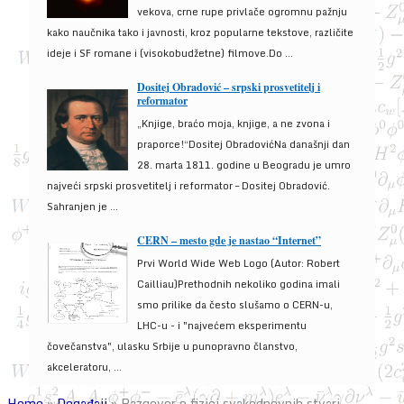
vekova, crne rupe privlače ogromnu pažnju
kako naučnika tako i javnosti, kroz popularne tekstove, različite
ideje i SF romane i (visokobudžetne) filmove.Do ...
Dositej Obradović – srpski prosvetitelj i
reformator
„Knjige, braćo moja, knjige, a ne zvona i
praporce!“Dositej ObradovićNa današnji dan
28. marta 1811. godine u Beogradu je umro
najveći srpski prosvetitelj i reformator – Dositej Obradović.
Sahranjen je ...
CERN – mesto gde je nastao “Internet”
Prvi World Wide Web Logo (Autor: Robert
Cailliau)Prethodnih nekoliko godina imali
smo prilike da često slušamo o CERN-u,
LHC-u - i "najvećem eksperimentu
čovečanstva", ulasku Srbije u punopravno članstvo,
akceleratoru, ...
Home
»
Događaji
»
Razgovor o fizici svakodnevnih stvari