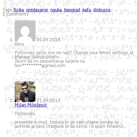
Tags:
fizika
,
predavanje
,
nauka
,
beograd
,
kafa
,
diskusija
2 Comments
20.09.2019.
Bora
Poštovani zašto ovo ne radi? Change your email settings at
Manage Subscriptions
Želim da mi obaveštenja šaljete na
bori*********@gmail.com
21.09.2019.
Milan Milošević
Poštovani,
proverite e-mail, trebalo bi da vam stigne poruka za
potvrdu prijave (moguće je da završi i u spam foledru).