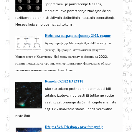
“pripremila” je pomračenje Meseca,
Međutim, ovo pomračenje značajno će se
razlikovati od onih atraktivnih delimičnih i totalnih pomračenja
Meseca koja smo posmatrali tokom ...
Нобелова награда за физику 2022. године
Аутор: проф. др Мирољуб Дугић(Институт за
физику, Природно-математички факултет,
Универзитет у Крагујевцу)Нобелову награду за физику за 2022.
годину поделила су тројица експерименталних физичара за област
заснивања квантне механике, Ален Аспе ...
Kometa C/2022 E3 (ZTF)
Ako ste tokom prethodnih par meseci bili
totalno izolovani od vesti ili toliko ne volite
vesti iz astronomije da čim ih čujete menjate
sajt/TV kanal/radio stanicu onda verovatno
niste čuli ...
Džejms Veb Teleskop - prve fotografije