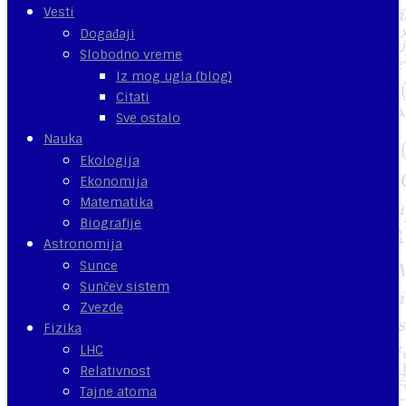
Vesti
Događaji
Slobodno vreme
Iz mog ugla (blog)
Citati
Sve ostalo
Nauka
Ekologija
Ekonomija
Matematika
Biografije
Astronomija
Sunce
Sunčev sistem
Zvezde
Fizika
LHC
Relativnost
Tajne atoma