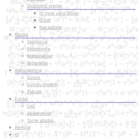
Slobodno vreme
Iz mog ugla (blog)
Citati
Sve ostalo
Nauka
Ekologija
Ekonomija
Matematika
Biografije
Astronomija
Sunce
Sunčev sistem
Zvezde
Fizika
LHC
Relativnost
Tajne atoma
Hemija
IT