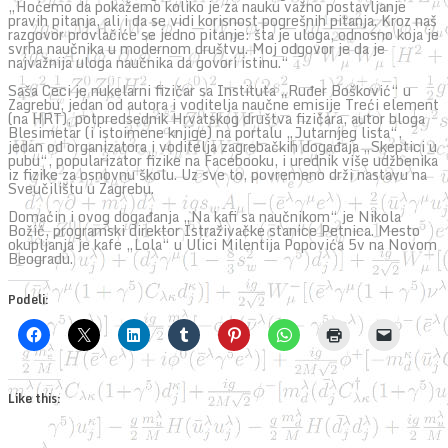
„Hoćemo da pokažemo koliko je za nauku važno postavljanje
pravih pitanja, ali i da se vidi korisnost pogrešnih pitanja. Kroz naš
razgovor provlačiće se jedno pitanje: šta je uloga, odnosno koja je
svrha naučnika u modernom društvu. Moj odgovor je da je
najvažnija uloga naučnika da govori istinu.“
Saša Ceci je nukelarni fizičar sa Instituta „Ruđer Bošković“ u
Zagrebu, jedan od autora i voditelja naučne emisije Treći element
(na HRT), potpredsednik Hrvatskog društva fizičara, autor bloga
Blesimetar (i istoimene knjige) na portalu „Jutarnjeg lista“,
jedan od organizatora i voditelja zagrebačkih događaja „Skeptici u
pubu“, popularizator fizike na Facebooku, i urednik više udžbenika
iz fizike za osnovnu školu. Uz sve to, povremeno drži nastavu na
Sveučilištu u Zagrebu.
Domaćin i ovog događanja „Na kafi sa naučnikom“ je Nikola
Božić, programski direktor Istraživačke stanice Petnica. Mesto
okupljanja je kafe „Lola“ u Ulici Milentija Popovića 5v na Novom
Beogradu.
Podeli:
Like this: