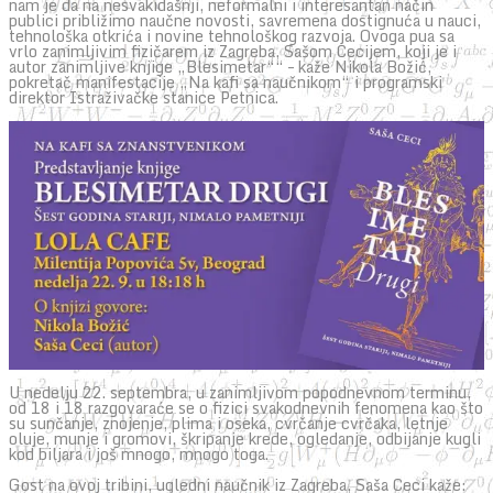
nam je da na nesvakidašnji, neformalni i interesantan način
publici približimo naučne novosti, savremena dostignuća u nauci,
tehnološka otkrića i novine tehnološkog razvoja. Ovoga pua sa
vrlo zanimljivim fizičarem iz Zagreba, Sašom Cecijem, koji je i
autor zanimljive knjige „Blesimetar““ – kaže Nikola Božić,
pokretač manifestacije „Na kafi sa naučnikom“ i programski
direktor Istraživačke stanice Petnica.
U nedelju 22. septembra, u zanimljivom popodnevnom terminu,
od 18 i 18 razgovaraće se o fizici svakodnevnih fenomena kao što
su sunčanje, znojenje, plima i oseka, cvrčanje cvrčaka, letnje
oluje, munje i gromovi, škripanje krede, ogledanje, odbijanje kugli
kod biljara i još mnogo, mnogo toga.
Gost na ovoj tribini, ugledni naučnik iz Zagreba, Saša Ceci kaže: