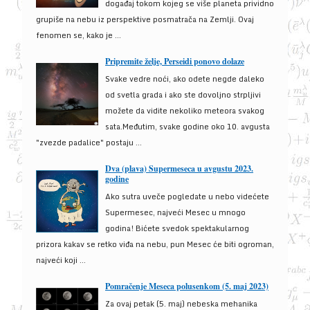
događaj tokom kojeg se više planeta prividno
grupiše na nebu iz perspektive posmatrača na Zemlji. Ovaj
fenomen se, kako je ...
Pripremite želje, Perseidi ponovo dolaze
Svake vedre noći, ako odete negde daleko
od svetla grada i ako ste dovoljno strpljivi
možete da vidite nekoliko meteora svakog
sata.Međutim, svake godine oko 10. avgusta
"zvezde padalice" postaju ...
Dva (plava) Supermeseca u avgustu 2023.
godine
Ako sutra uveče pogledate u nebo videćete
Supermesec, najveći Mesec u mnogo
godina! Bićete svedok spektakularnog
prizora kakav se retko viđa na nebu, pun Mesec će biti ogroman,
najveći koji ...
Pomračenje Meseca polusenkom (5. maj 2023)
Za ovaj petak (5. maj) nebeska mehanika