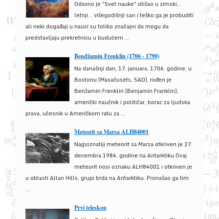
Odavno je "Svet nauke" otišao u zimski...
letnji... višegodišnji san i teško ga je probuditi
ali neki događaji u nauci su toliko značajni da mogu da
predstavljaju prekretnicu u budućem ...
Bendžamin Frenklin (1706 - 1790)
Na današnji dan, 17. januara, 1706. godine, u
Bostonu (Masačusets, SAD), rođen je
Benžamin Frenklin (Benjamin Franklin),
američki naučnik i političar, borac za ljudska
prava, učesnik u Američkom ratu za ...
Meteorit sa Marsa ALH84001
Najpoznatiji meteorit sa Marsa otkriven je 27.
decembra 1984. godine na Antarktiku.Ovaj
meteorit nosi oznaku ALH84001 i otkriven je
u oblasti Allan Hills, grupi brda na Antarktiku. Pronašao ga tim
...
Prvi teleskop