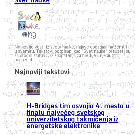
Najnovije vesti iz sveta nauke, najave događaja na Zemlji i
u svemiru. Tekstovi potpisani kao "Svet nauke" preuzeti su
sa drugih sajtova, iz saopštenja za medije ili je autor
nepoznat.
Najnoviji tekstovi
H-Bridges tim osvojio 4. mesto u
finalu najvećeg svetskog
univerzitetskog takmičenja iz
energetske elektronike