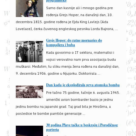
programerke
Samo dan kasnije ali i mnogo godina pre
rođenja Grejs Hoper, na današnji dan, 10.
decembra 1815. godine rođena je Ejda King Lavlejs (Ada
Lovelace), ćerka čuvenog engleskog pesnika Lorda Bajrona, ...
Grejs Hoper: do ratne mornarice do
kompajlera i buba
Kada govorimo o IT sektoru, matematici i
vojsci verovatno nam prva asocijacija budu
muškarci. Međutim, tu sliku menja žena rođena na današnji dan,
9. decembra 1906. godine u Njujorku. Doktorirala ...
Dan kada je eksplodirala prva atomska bomba
Pre tačno 75 godine, tačnije 6. avgusta 1945.
američki avion bombarder bacio je jednu
jedinu bombu na japanski grad. Taj grad bila je Hirošima, a
posledice te bombe pamtiće generacije ...
30 godina Plave tačke u beskraju i Porodičnog
portreta