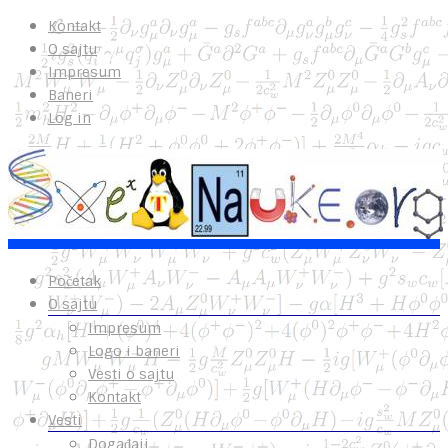
Kontakt
O sajtu
Impresum
Baneri
Log in
Početak
O sajtu
Impresum
Logo i baneri
Vesti o sajtu
Kontakt
Vesti
Događaji