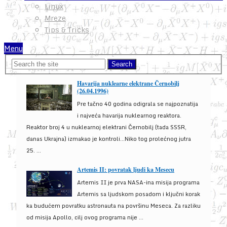
Linux
Mreze
Tips & Tricks
Menu
Havarija nuklearne elektrane Černobilj
(26.04.1996)
Pre tačno 40 godina odigrala se najpoznatija
i najveća havarija nuklearnog reaktora.
Reaktor broj 4 u nuklearnoj elektrani Černobilj (tada SSSR,
danas Ukrajna) izmakao je kontroli...Niko tog prolećnog jutra
25. ...
Artemis II: povratak ljudi ka Mesecu
Artemis II je prva NASA-ina misija programa
Artemis sa ljudskom posadom i ključni korak
ka budućem povratku astronauta na površinu Meseca. Za razliku
od misija Apollo, cilj ovog programa nije ...