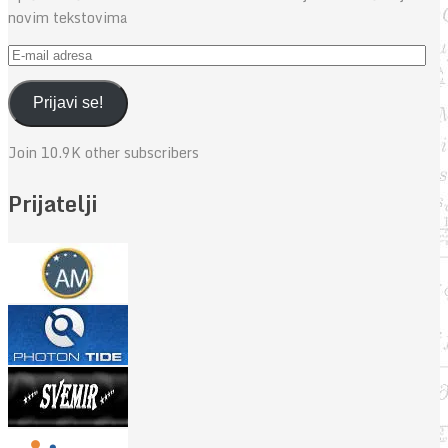
novim tekstovima
E-
mail
adresa
Prijavi se!
Join 10.9K other subscribers
Prijatelji