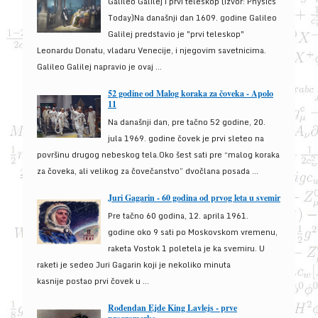
Galileo Galilej i prvi teleskop (izvor: Physics
Today)Na današnji dan 1609. godine Galileo
Galilej predstavio je "prvi teleskop"
Leonardu Donatu, vladaru Venecije, i njegovim savetnicima.
Galileo Galilej napravio je ovaj ...
52 godine od Malog koraka za čoveka - Apolo
11
Na današnji dan, pre tačno 52 godine, 20.
jula 1969. godine čovek je prvi sleteo na
površinu drugog nebeskog tela.Oko šest sati pre “malog koraka
za čoveka, ali velikog za čovečanstvo” dvočlana posada ...
Juri Gagarin - 60 godina od prvog leta u svemir
Pre tačno 60 godina, 12. aprila 1961.
godine oko 9 sati po Moskovskom vremenu,
raketa Vostok 1 poletela je ka svemiru. U
raketi je sedeo Juri Gagarin koji je nekoliko minuta
kasnije postao prvi čovek u ...
Rođendan Ejde King Lavlejs - prve