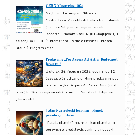
CERN Masterclass 2026
Međunarodni program “Physics
Masterclasses” iz oblasti fizike elementarnih
čestica u Srbiji organizuju univerziteti u
Beogradu, Novom Sadu, Nišu i Kragujevcu, u
saradnji sa IPPOG (“International Particle Physics Outreach
Group”). Program će se ...
Predavanje „Per Aspera Ad Astra: Budućnost
je već tu!“
U utorak, 24. februara 2026. godine, od 12
časova, biće održano on-line predavanje pod
naslovom:„Per Aspera Ad Astra: Budućnost
je već tu!“Predavanje će održati prof. dr Miroslav D. Filipović
(Univerzitet ...
Jedinstven nebeski fenomen - Planete
paradiraju nebom
“Parada planeta”, poznata i kao planetarno
poravnanje, predstavlja zanimljiv nebeski