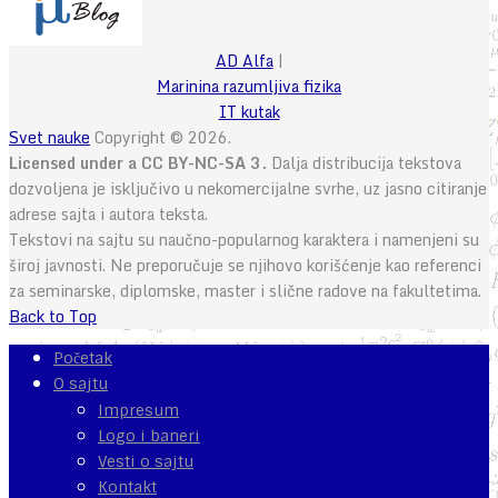
AD Alfa
|
Marinina razumljiva fizika
IT kutak
Svet nauke
Copyright © 2026.
Licensed under a CC BY-NC-SA 3.
Dalja distribucija tekstova
dozvoljena je isključivo u nekomercijalne svrhe, uz jasno citiranje
adrese sajta i autora teksta.
Tekstovi na sajtu su naučno-popularnog karaktera i namenjeni su
široj javnosti. Ne preporučuje se njihovo korišćenje kao referenci
za seminarske, diplomske, master i slične radove na fakultetima.
Back to Top
Početak
O sajtu
Impresum
Logo i baneri
Vesti o sajtu
Kontakt