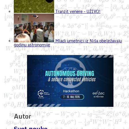
Tranzit venere – UŽIVO!
Mladi umetnici iz Niša obeležavaju
godinu astronomije
Autor
Svet nauke