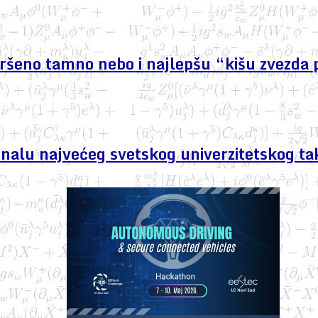
avršeno tamno nebo i najlepšu “kišu zvezda 
finalu najvećeg svetskog univerzitetskog ta