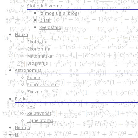
Slobodno vreme
Iz mog ugla (blog)
Citati
Sve ostalo
Nauka
Ekologija
Ekonomija
Matematika
Biografije
Astronomija
Sunce
Sunčev sistem
Zvezde
Fizika
LHC
Relativnost
Tajne atoma
Hemija
IT