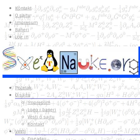
Kontakt
O sajtu
Impresum
Baneri
Log in
Početak
O sajtu
Impresum
Logo i baneri
Vesti o sajtu
Kontakt
Vesti
Događaji