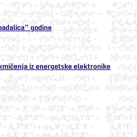
padalica” godine
kmičenja iz energetske elektronike