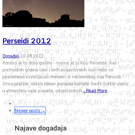
Perseidi 2012
Događaji
10.08.2012.
Ponovo je to doba godine – vreme je za kišu Perseida! Kao i
prethodnih godina tako i ovih avgustovskih noći nebo će
povremeno osvetljavati meteori iz meteorskog roja Perseidi.
Zrnca prašine, ostala nakon prolaska komete Swift Tuttle uleću
u atmosferu naše planete, od poslednjih
...Read More
Newer posts →
Najave događaja