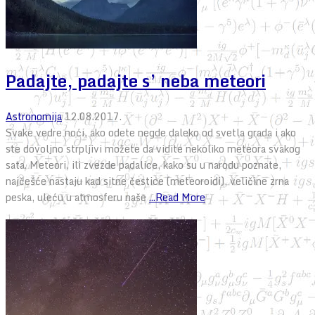
Padajte, padajte s’ neba meteori
Astronomija
12.08.2017.
Svake vedre noći, ako odete negde daleko od svetla grada i ako
ste dovoljno strpljivi možete da vidite nekoliko meteora svakog
sata. Meteori, ili zvezde padalice, kako su u narodu poznate,
najčešće nastaju kad sitne čestice (meteoroidi), veličine zrna
peska, uleću u atmosferu naše
...Read More