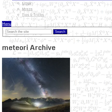
Linux
Mreze
Tips & Tricks
Menu
meteori Archive