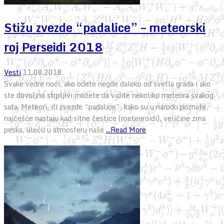
Stižu zvezde “padalice” – meteorski
roj Perseidi 2018
Vesti
11.08.2018.
Svake vedre noći, ako odete negde daleko od svetla grada i ako
ste dovoljno strpljivi možete da vidite nekoliko meteora svakog
sata. Meteori, ili zvezde “padalice”, kako su u narodu poznate,
najčešće nastaju kad sitne čestice (meteoroidi), veličine zrna
peska, uleću u atmosferu naše
...Read More