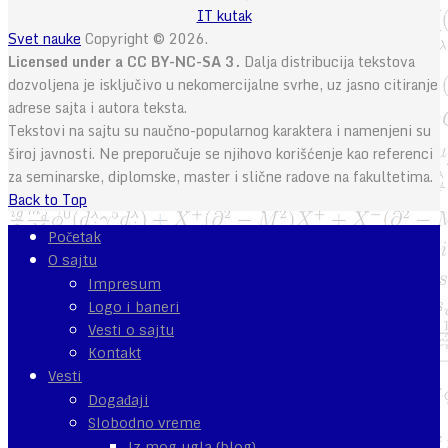
IT kutak
Svet nauke
Copyright © 2026.
Licensed under a CC BY-NC-SA 3.
Dalja distribucija tekstova
dozvoljena je isključivo u nekomercijalne svrhe, uz jasno citiranje
adrese sajta i autora teksta.
Tekstovi na sajtu su naučno-popularnog karaktera i namenjeni su
široj javnosti. Ne preporučuje se njihovo korišćenje kao referenci
za seminarske, diplomske, master i slične radove na fakultetima.
Back to Top
Početak
O sajtu
Impresum
Logo i baneri
Vesti o sajtu
Kontakt
Vesti
Događaji
Slobodno vreme
Iz mog ugla (blog)