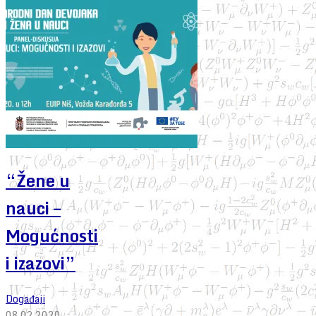
“Žene u
nauci –
Mogućnosti
i izazovi”
Događaji
08.02.2020.