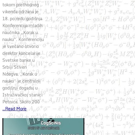
tokom prethodnog
vikenda održana je
18. po redu godišnja
Konferencija mladih
naučnika „Korak u
nauku“. Konferenciju
je svečano otvorio
direktor kancelarije
Svetske banke u
Srbiji Stiven
Ndegva. „Korak u
nauku“ je centralni
godišnji događaj u
Istraživačkoj stanici
Petnica. Skoro 200
...Read More