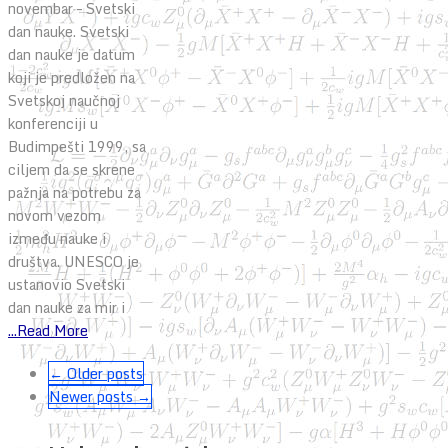
novembar – Svetski
dan nauke. Svetski
dan nauke je datum
koji je predložen na
Svetskoj naučnoj
konferenciji u
Budimpešti 1999, sa
ciljem da se skrene
pažnja na potrebu za
novom vezom
između nauke i
društva. UNESCO je
ustanovio Svetski
dan nauke za mir i
...Read More
← Older posts
Newer posts →