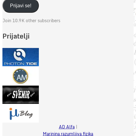
adresa
Prijavi se!
Join 10.9K other subscribers
Prijatelji
AD Alfa
|
Marinina razumljiva fizika