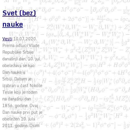
Svet (bez)
nauke
Vesti
10.07.2020.
Prema odluci Vlade
Republike Srbije
današnji dan, 10. jul,
obeležava se kao
Dan nauke u
Srbiji. Datum je
izabran u čast Nikole
Tesle koji je rođen
na današnji dan
1856. godine. Ovaj
Dan nauke prvi put je
obeležen 10. jula
2011. godine. Osim