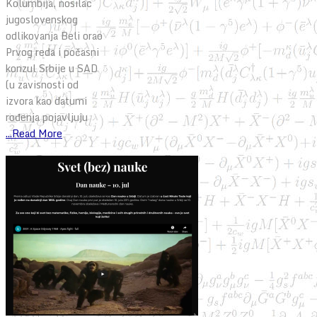
Kolumbija, nosilac
jugoslovenskog
odlikovanja Beli orao
Prvog reda i počasni
konzul Srbije u SAD
(u zavisnosti od
izvora kao datumi
rođenja pojavljuju
...Read More