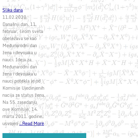
Slika dana
11.02.2020.
Današnji dan, 11.
februar, širom sveta
obeležava se kao
Međunarodni dan
žena i devojaka u
nauci. Ideja za
Međunarodni dan
žena i devojaka u
nauci potekla je od
Komisije Ujedinjenih
nacija za status žena.
Na 55. zasedanju
ove Komisije, 14.
marta 2011. godine,
usvojen
...Read More