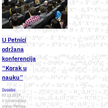
U Petnici
održana
konferencija
“Korak u
nauku”
Događaji
02.12.2019.
U Istraživačkoj
stanici Petnica