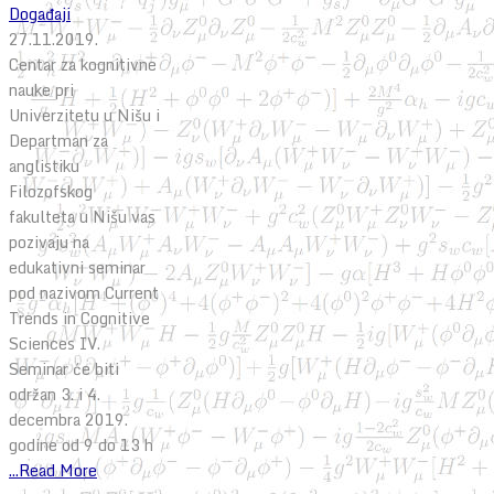
Događaji
27.11.2019.
Centar za kognitivne
nauke pri
Univerzitetu u Nišu i
Departman za
anglistiku
Filozofskog
fakulteta u Nišu vas
pozivaju na
edukativni seminar
pod nazivom Current
Trends in Cognitive
Sciences IV.
Seminar će biti
održan 3. i 4.
decembra 2019.
godine od 9 do 13 h
...Read More