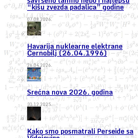
savršeno tamno nebo i najlepšu
“kišu zvezda padalica” godine
07.08.2026.
Havarija nuklearne elektrane
Černobilj (26.04.1996)
26.04.2026.
Srećna nova 2026. godina
31.12.2025.
Kako smo posmatrali Perseide sa
Vidojevice