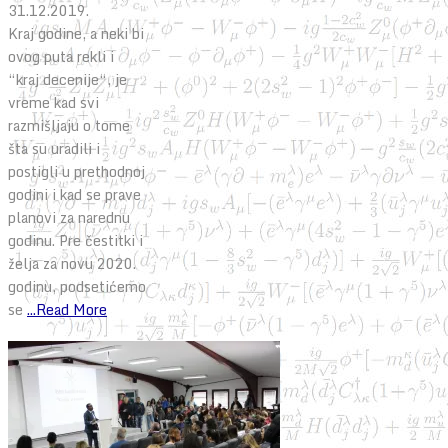
31.12.2019.
Kraj godine, a neki bi
ovog puta rekli i
“kraj decenije“, je
vreme kad svi
razmišljaju o tome
šta su uradili i
postigli u prethodnoj
godini i kad se prave
planovi za narednu
godinu. Pre čestitki i
želja za novu 2020.
godinu, podsetićemo
se
...Read More