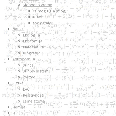
Slobodno vreme
Iz mog ugla (blog)
Citati
Sve ostalo
Nauka
Ekologija
Ekonomija
Matematika
Biografije
Astronomija
Sunce
Sunčev sistem
Zvezde
Fizika
LHC
Relativnost
Tajne atoma
Hemija
IT