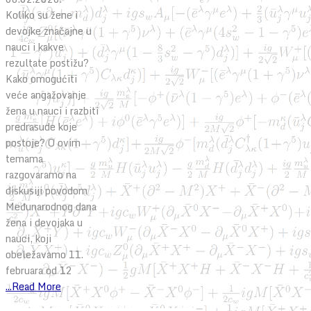
Koliko su žene i
devojke značajne u
nauci i kakve
rezultate postižu?
Kako omogućiti
veće angažovanje
žena u nauci i razbiti
predrasude koje
postoje? O ovim
temama
razgovaramo na
diskusiji povodom
Međunarodnog dana
žena i devojaka u
nauci, koji
obeležavamo 11.
februara od 12
...Read More