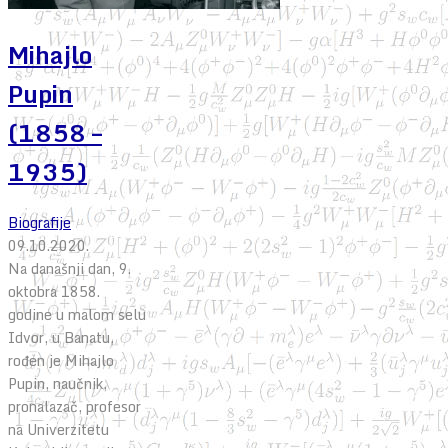
Mihajlo
Pupin
(1858 –
1935)
Biografije
09.10.2020.
Na današnji dan, 9.
oktobra 1858.
godine u malom selu
Idvor, u Banatu,
rođen je Mihajlo
Pupin, naučnik,
pronalazač, profesor
na Univerzitetu