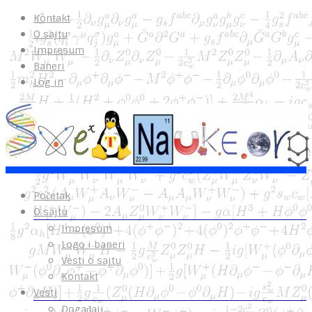
Kontakt
O sajtu
Impresum
Baneri
Log in
Početak
O sajtu
Impresum
Logo i baneri
Vesti o sajtu
Kontakt
Vesti
Događaji