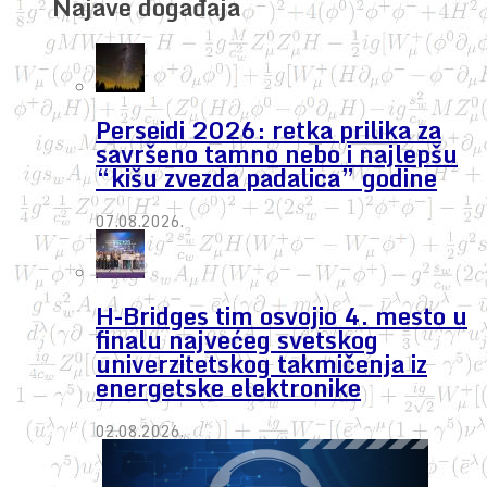
Najave događaja
Perseidi 2026: retka prilika za
savršeno tamno nebo i najlepšu
“kišu zvezda padalica” godine
07.08.2026.
H-Bridges tim osvojio 4. mesto u
finalu najvećeg svetskog
univerzitetskog takmičenja iz
energetske elektronike
02.08.2026.