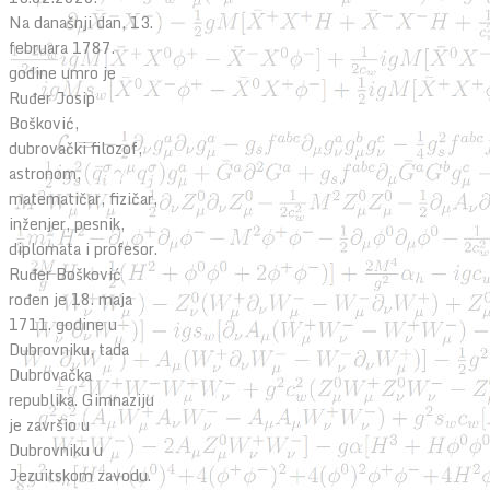
Na današnji dan, 13.
februara 1787.
godine umro je
Ruđer Josip
Bošković,
dubrovački filozof,
astronom,
matematičar, fizičar,
inženjer, pesnik,
diplomata i profesor.
Ruđer Bošković
rođen je 18. maja
1711. godine u
Dubrovniku, tada
Dubrovačka
republika. Gimnaziju
je završio u
Dubrovniku u
Jezuitskom zavodu.