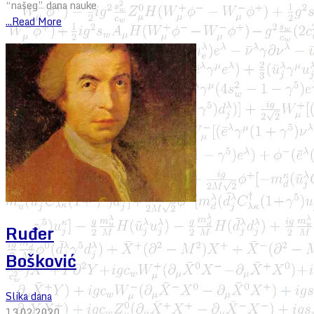
“našeg” dana nauke
...Read More
Ruđer
Bošković
Slika dana
13.02.2020.