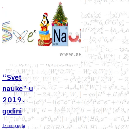
“Svet
nauke” u
2019.
godini
Iz mog ugla