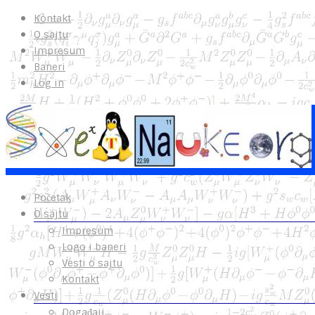
Kontakt
O sajtu
Impresum
Baneri
Log in
Početak
O sajtu
Impresum
Logo i baneri
Vesti o sajtu
Kontakt
Vesti
Događaji