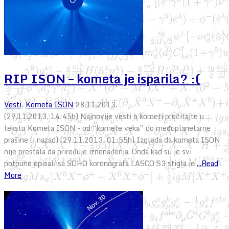
RIP ISON – kometa je isparila? :(
Vesti
,
Kometa ISON
28.11.2013.
(29.11.2013, 14:45h) Najnovije vesti o kometi pročitajte u
tekstu Kometa ISON – od “komete veka” do međuplanetarne
prašine (i nazad) (29.11.2013, 01:55h) Izgleda da kometa ISON
nije prestala da priređuje iznenađenja. Onda kad su je svi
potpuno opisali sa SOHO koronografa LASCO S3 stigla je
...Read
More