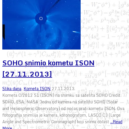
SOHO snimio kometu ISON
[27.11.2013]
Slika dana
,
Kometa ISON
27.11.2013.
Kometa C/2012 S1 (ISON) na snimku sa satelita SOHO Credit:
SOHO, ESA, NASA Jedna od kamera na satelitu SOHO (Solar
and Heliospheric Observatory) od noćas prati kometu ISON. Ova
fotografija snimlija je kamera, koronografom, LASCO C3 (Large
Angle and Spectrometric Coronagraph) koji snima oblast
...Read
More