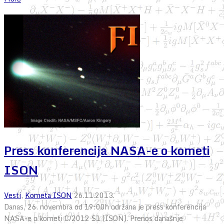
Press konferencija NASA-e o kometi
ISON
Vesti
,
Kometa ISON
26.11.2013.
Danas, 26. novembra od 19:00h održana je press konferencija
NASA-e o kometi C/2012 S1 (ISON). Prenos današnje