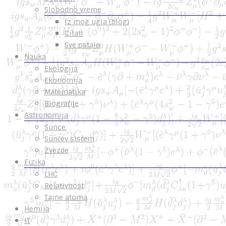
Slobodno vreme
Iz mog ugla (blog)
Citati
Sve ostalo
Nauka
Ekologija
Ekonomija
Matematika
Biografije
Astronomija
Sunce
Sunčev sistem
Zvezde
Fizika
LHC
Relativnost
Tajne atoma
Hemija
IT