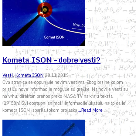
Kometa ISON – dobre vesti?
Vesti
,
Kometa ISON
28.11.2013.
Ova stranica se dopunjuje novim vestima. Zbog brzine kojom
pristižu nove informacije moguće su greške. Najnovije vesti su
na vrhu, direktan prenos preko NASA TV na kraju teksta.
(19:50h) Svi dostupni snimci i informacije ukazuju na to da je
kometa ISON isparila tokom prolaska
...Read More