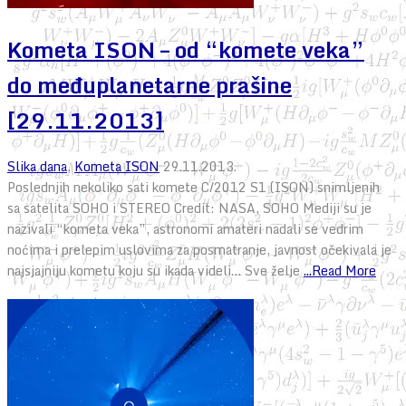
Kometa ISON – od “komete veka”
do međuplanetarne prašine
[29.11.2013]
Slika dana
,
Kometa ISON
29.11.2013.
Poslednjih nekoliko sati komete C/2012 S1 (ISON) snimljenih
sa satelita SOHO i STEREO Credit: NASA, SOHO Mediji su je
nazivali “kometa veka”, astronomi amateri nadali se vedrim
noćima i prelepim uslovima za posmatranje, javnost očekivala je
najsjajniju kometu koju su ikada videli… Sve želje
...Read More