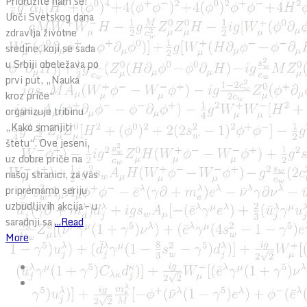
Pridružite nam se!
Uoči Svetskog dana
zdravlja životne
sredine, koji se sada
u Srbiji obeležava po
prvi put, „Nauka
kroz priče“
organizuje tribinu
„Kako smanjiti
štetu“. Ove jeseni,
uz dobre priče na
našoj stranici, za vas
pripremamo seriju
uzbudljivih akcija – u
saradnji sa
...Read
More