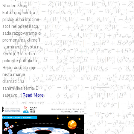
Studentskog
kulturnog centra
privukle na stotine i
stotine posetilaca,
sada razgovaramo o
promenama klime i
izumiranju života na
Zemlji, što retko
pokreće publiku u
Beogradu, ali nije
ništa manje
dramatična i
zanimljiva tema. I
zapravo,
...Read More