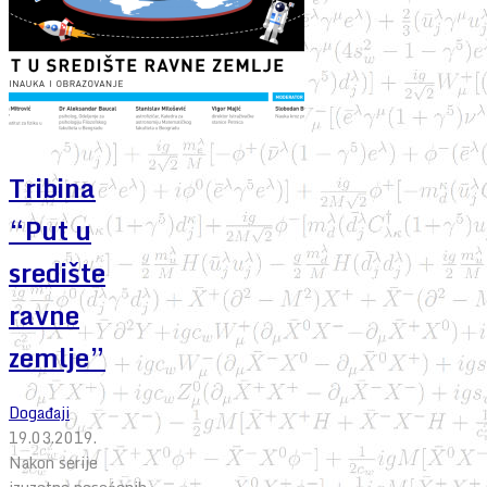
Tribina
“Put u
središte
ravne
zemlje”
Događaji
19.03.2019.
Nakon serije