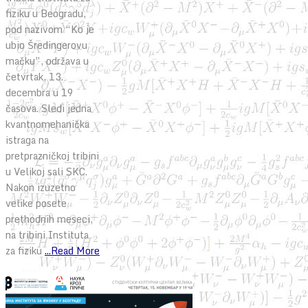
fiziku u Beogradu,
pod nazivom “Ko je
ubio Šredingerovu
mačku”, održava u
četvrtak, 13.
decembra u 19
časova. Sledi jedna
kvantnomehanička
istraga na
pretprazničkoj tribini
u Velikoj sali SKC.
Nakon izuzetno
velike posete
prethodnih meseci,
na tribini Instituta
za fiziku
...Read More