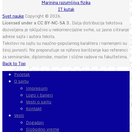
Marinina razumljiva fizika
IT kutak
Svet nauke
Copyright © 2026.
Licensed under a CC BY-NC-SA 3.
Dalja distribucija tekstova
dozvoljena je isključivo u nekomercijalne svrhe, uz jasno citiranje
adrese sajta i autora teksta.
Tekstovi na sajtu su naučno-popularnog karaktera i namenjeni su
široj javnosti. Ne preporučuje se njihovo korišćenje kao referenci
za seminarske, diplomske, master i slične radove na fakultetima.
Back to Top
Početak
O sajtu
Impresum
Logo i baneri
Vesti o sajtu
Kontakt
Vesti
Događaji
Slobodno vreme