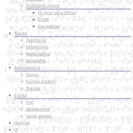
Slobodno vreme
Iz mog ugla (blog)
Citati
Sve ostalo
Nauka
Ekologija
Ekonomija
Matematika
Biografije
Astronomija
Sunce
Sunčev sistem
Zvezde
Fizika
LHC
Relativnost
Tajne atoma
Hemija
IT