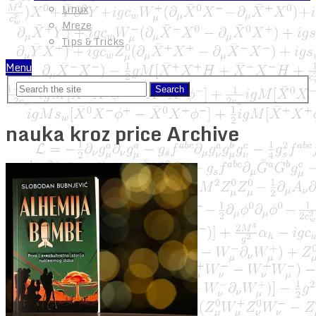
Linux
Mreze
Tips & Tricks
Menu
nauka kroz price Archive