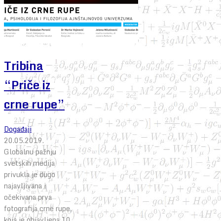
Tribina
“Priče iz
crne rupe”
Događaji
20.05.2019.
Globalnu pažnju
svetskih medija
privukla je dugo
najavljivana i
očekivana prva
fotografija crne rupe,
koja je objavljena 10.