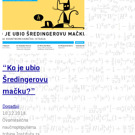
“Ko je ubio
Šredingerovu
mačku?”
Događaji
10.12.2018.
Ovomesečna
naučnopopularna
tribina Instituta za