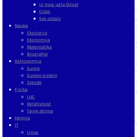
Iz mog ugla (blog)
Citati
Sve ostalo
Nauka
Ekologija
Ekonomija
Matematika
Biografije
Astronomija
Sunce
Sunčev sistem
Zvezde
Fizika
LHC
Relativnost
Tajne atoma
Hemija
IT
Linux