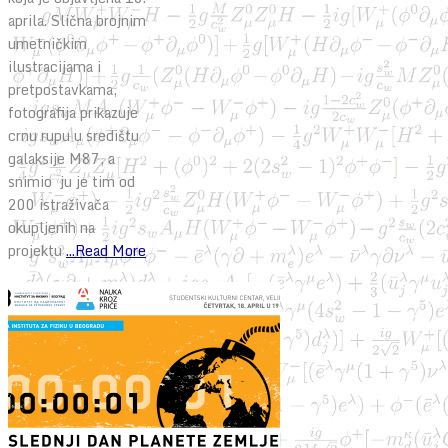
aprila. Slična brojnim
umetničkim
ilustracijama i
pretpostavkama,
fotografija prikazuje
crnu rupu u središtu
galaksije M87, a
snimio ju je tim od
200 istraživača
okupljenih na
projektu
...Read More