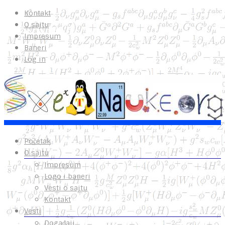
Kontakt
O sajtu
Impresum
Baneri
Log in
Početak
O sajtu
Impresum
Logo i baneri
Vesti o sajtu
Kontakt
Vesti
Događaji