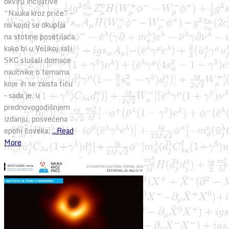
okviru incijative
“Nauka kroz priče” –
na kojoj se okuplja
na stotine posetilaca
kako bi u Velikoj sali
SKC slušali domaće
naučnike o temama
koje ih se zaista tiču
– sada je, u
prednovogodišnjem
izdanju, posvećena
epohi čoveka,
...Read
More