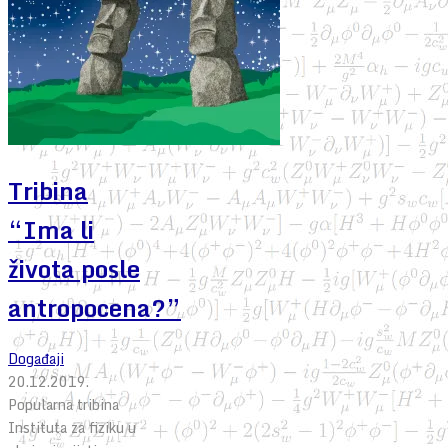
Tribina
“Ima li
života posle
antropocena?”
Događaji
20.12.2019.
Popularna tribina
Instituta za fiziku u