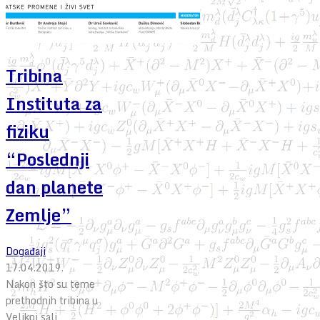
Tribina
Instituta za
fiziku
“Poslednji
dan planete
Zemlje”
Događaji
17.04.2019.
Nakon što su teme
prethodnih tribina u
Velikoj sali