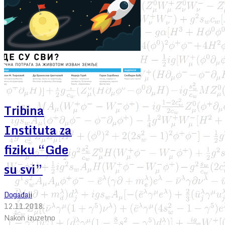
Tribina
Instituta za
fiziku “Gde
su svi”
Događaji
12.11.2018.
Nakon izuzetno