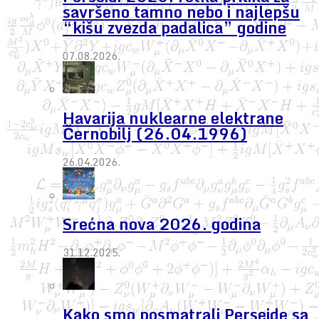
savršeno tamno nebo i najlepšu
“kišu zvezda padalica” godine
07.08.2026.
Havarija nuklearne elektrane
Černobilj (26.04.1996)
26.04.2026.
Srećna nova 2026. godina
31.12.2025.
Kako smo posmatrali Perseide sa