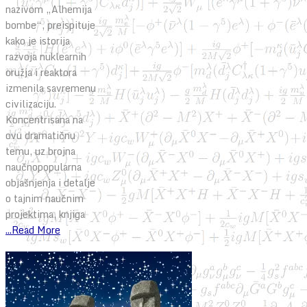
nazivom „Alhemija
bombe“, preispituje
kako je istorija
razvoja nuklearnih
oružja i reaktora
izmenila savremenu
civilizaciju.
Koncentrisana na
ovu dramatičnu
temu, uz brojna
naučnopopularna
objašnjenja i detalje
o tajnim naučnim
projektima, knjiga
...Read More