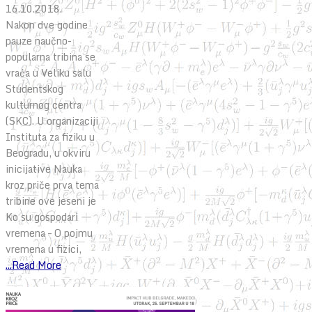
16.10.2018.
Nakon dve godine
pauze naučno-
popularna tribina se
vraća u Veliku salu
Studentskog
kulturnog centra
(SKC). U organizaciji
Instituta za fiziku u
Beogradu, u okviru
inicijative Nauka
kroz priče prva tema
tribine ove jeseni je
Ko su gospodari
vremena – O pojmu
vremena u fizici,
...Read More