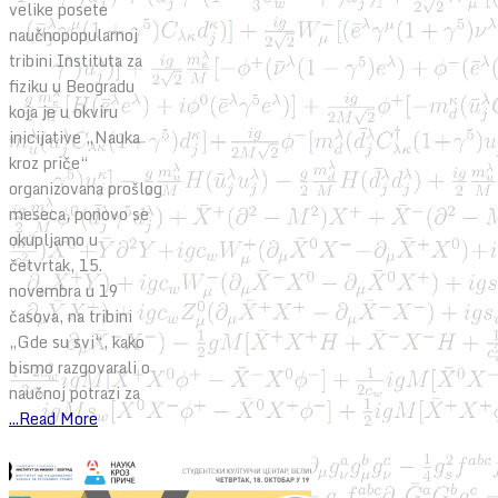
velike posete
naučnopopularnoj
tribini Instituta za
fiziku u Beogradu
koja je u okviru
inicijative „Nauka
kroz priče“
organizovana prošlog
meseca, ponovo se
okupljamo u
četvrtak, 15.
novembra u 19
časova, na tribini
„Gde su svi“, kako
bismo razgovarali o
naučnoj potrazi za
...Read More