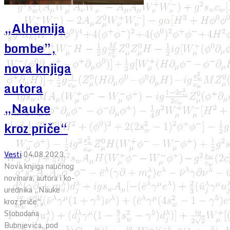
„Alhemija
bombe”,
nova knjiga
autora
„Nauke
kroz priče“
Vesti
04.08.2023.
Nova knjiga naučnog
novinara, autora i ko-
urednika „Nauke
kroz priče“,
Slobodana
Bubnjevića, pod