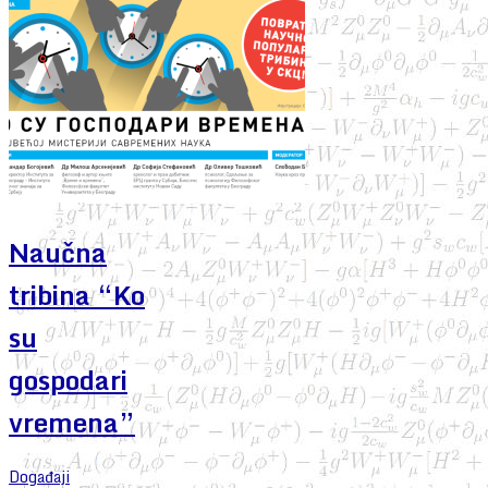
Naučna
tribina “Ko
su
gospodari
vremena”
Događaji