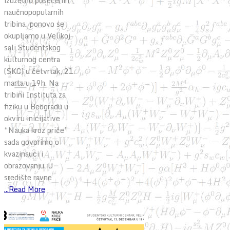
izuzetno posećenih
naučnopopularnih
tribina, ponovo se
okupljamo u Velikoj
sali Studentskog
kulturnog centra
(SKC) u četvrtak, 21.
marta u 19h. Na
tribini Instituta za
fiziku u Beogradu u
okviru inicijative
“Nauka kroz priče”
sada govorimo o
kvazinauci i
obrazovanju. U
središte ravne
...Read More