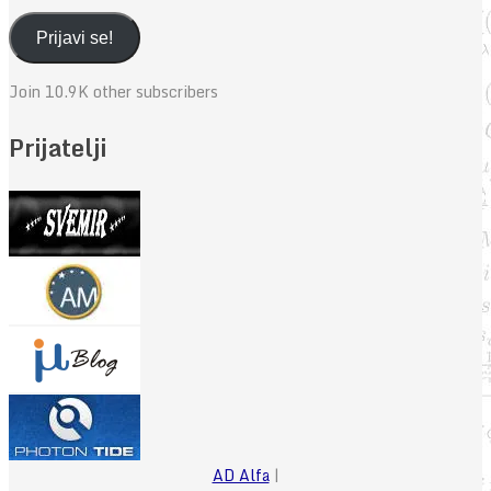
mail
adresa
Prijavi se!
Join 10.9K other subscribers
Prijatelji
AD Alfa
|