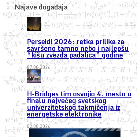
Najave događaja
Perseidi 2026: retka prilika za
savršeno tamno nebo i najlepšu
“kišu zvezda padalica” godine
07.08.2026.
H-Bridges tim osvojio 4. mesto u
finalu najvećeg svetskog
univerzitetskog takmičenja iz
energetske elektronike
02.08.2026.