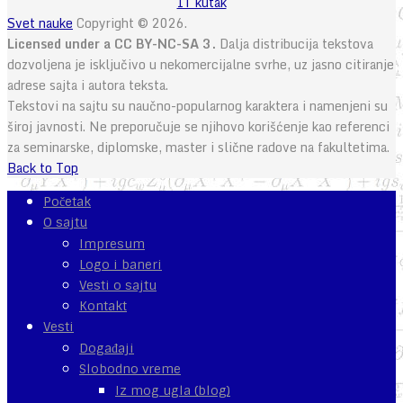
IT kutak
Svet nauke
Copyright © 2026.
Licensed under a CC BY-NC-SA 3.
Dalja distribucija tekstova
dozvoljena je isključivo u nekomercijalne svrhe, uz jasno citiranje
adrese sajta i autora teksta.
Tekstovi na sajtu su naučno-popularnog karaktera i namenjeni su
široj javnosti. Ne preporučuje se njihovo korišćenje kao referenci
za seminarske, diplomske, master i slične radove na fakultetima.
Back to Top
Početak
O sajtu
Impresum
Logo i baneri
Vesti o sajtu
Kontakt
Vesti
Događaji
Slobodno vreme
Iz mog ugla (blog)