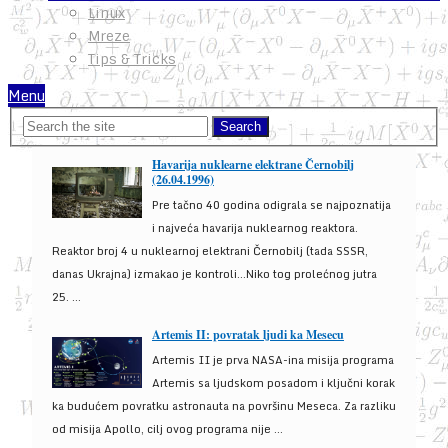
Linux
Mreze
Tips & Tricks
Menu
Havarija nuklearne elektrane Černobilj
(26.04.1996)
Pre tačno 40 godina odigrala se najpoznatija
i najveća havarija nuklearnog reaktora.
Reaktor broj 4 u nuklearnoj elektrani Černobilj (tada SSSR,
danas Ukrajna) izmakao je kontroli...Niko tog prolećnog jutra
25. ...
Artemis II: povratak ljudi ka Mesecu
Artemis II je prva NASA-ina misija programa
Artemis sa ljudskom posadom i ključni korak
ka budućem povratku astronauta na površinu Meseca. Za razliku
od misija Apollo, cilj ovog programa nije ...