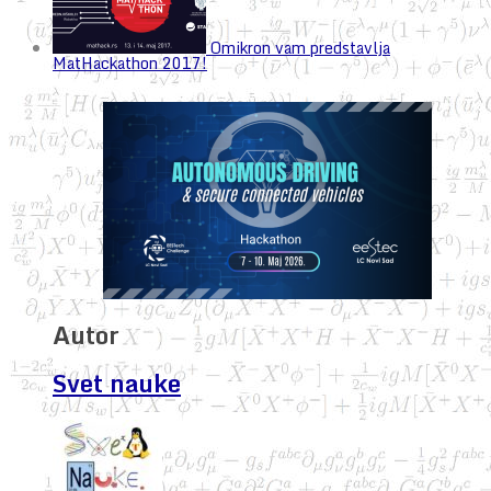
Omikron vam predstavlja
MatHackathon 2017!
Autor
Svet nauke