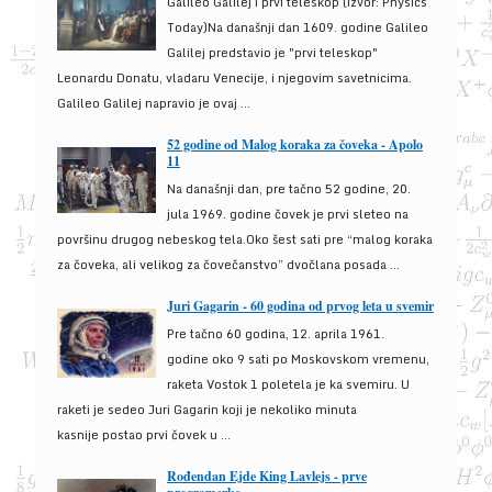
Galileo Galilej i prvi teleskop (izvor: Physics
Today)Na današnji dan 1609. godine Galileo
Galilej predstavio je "prvi teleskop"
Leonardu Donatu, vladaru Venecije, i njegovim savetnicima.
Galileo Galilej napravio je ovaj ...
52 godine od Malog koraka za čoveka - Apolo
11
Na današnji dan, pre tačno 52 godine, 20.
jula 1969. godine čovek je prvi sleteo na
površinu drugog nebeskog tela.Oko šest sati pre “malog koraka
za čoveka, ali velikog za čovečanstvo” dvočlana posada ...
Juri Gagarin - 60 godina od prvog leta u svemir
Pre tačno 60 godina, 12. aprila 1961.
godine oko 9 sati po Moskovskom vremenu,
raketa Vostok 1 poletela je ka svemiru. U
raketi je sedeo Juri Gagarin koji je nekoliko minuta
kasnije postao prvi čovek u ...
Rođendan Ejde King Lavlejs - prve