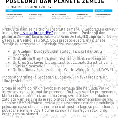
Pridružite nam se na tribini Instituta za fiziku u Beogradu u okviru
inicijative
“Nauka kroz priče”
pod naslovom “
Poslednji dan
planete Zemlje
” koja je zakazana za
četvrtak, 18. aprila, u 19
časova, u Velikoj sali SKC
. Uoči predstojećeg Dana planete
Zemlje o izazovima koji očekuju živi svet govore:
Dr Vladimir Đurđević
, klimatolog, Fizički fakultet u
Beogradu
Dr Andreja Stojić
, fizičar, Institut za fiziku u Beogradu
Dr Uroš Savković
, biolog, Institut za biološka istraživanja
“Siniša Stanković”
Duška Dimović
, aktivistkinja, World Widelife Fund (WWF)
Moderator tribine je Slobodan Bubnjević, “Nauka kroz priče”.
Ulaz je slobodan.
Srbija je jedna od retkih evropskih zemalja gde ne vlada veliko
interesovanje za klimatske promene. Da li vas vesti o promenama
klime i dramatičnom izumiranju živog sveta ostavljaju hladnim
zato što vam se čini da je reč o globalnom fenomenu koji se vaš
lično ne tiče? Nažalost, celokupna savremena naučna produkcija
pokazuje da se ubrzane promene u atmosferi koje su posledica
povećane emisije CO2 tiču ne samo na nas, nego i svaki drugi
organizam na planeti.