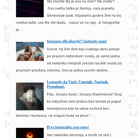
Šta mislite šta je ovo na slici? Ne znate? …
Ova svetla tačka je Zemlja, naša planeta.
Generacije ljudi, hiljadama godina žive na toj
svetloj tački, sve što ste ikada… nalazi se na njoj…A fotografije
je ...
Sunčanje i/ili zdravlje? Izaberite sami!
Sunce, taj žuti disk koji svakoga dana putuje
po plavom nebeskom svodu, je samo jedna
od nekoliko milijardi zvezda rasutih svuda po
praznom prostoru svemira. Ono je jedna sasvim obična ...
Leonardo da Vinči: Umetnik. Naučnik.
Pronalazač.
Pišu: Jovana Savić i Jovana Stanimirović“Onaj
ko isključivo ceni praksu bez teorije je poput
moreplovca koji se ukrca na brod bez
kormila i kompasa, ne znajući kuda se plovi.” - ...
Prva fotografija crne rupe!
Već nekoliko decenija, a može se reći i