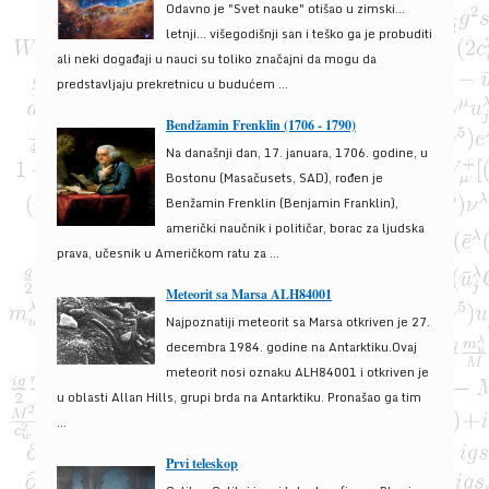
Odavno je "Svet nauke" otišao u zimski...
letnji... višegodišnji san i teško ga je probuditi
ali neki događaji u nauci su toliko značajni da mogu da
predstavljaju prekretnicu u budućem ...
Bendžamin Frenklin (1706 - 1790)
Na današnji dan, 17. januara, 1706. godine, u
Bostonu (Masačusets, SAD), rođen je
Benžamin Frenklin (Benjamin Franklin),
američki naučnik i političar, borac za ljudska
prava, učesnik u Američkom ratu za ...
Meteorit sa Marsa ALH84001
Najpoznatiji meteorit sa Marsa otkriven je 27.
decembra 1984. godine na Antarktiku.Ovaj
meteorit nosi oznaku ALH84001 i otkriven je
u oblasti Allan Hills, grupi brda na Antarktiku. Pronašao ga tim
...
Prvi teleskop