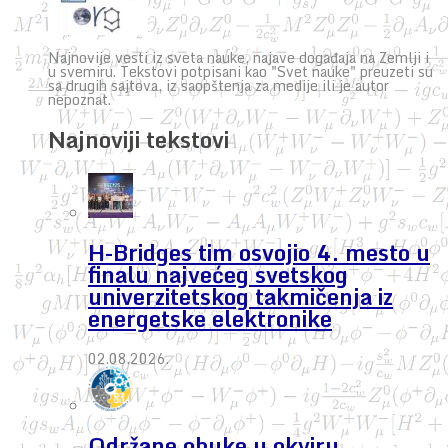
Najnovije vesti iz sveta nauke, najave događaja na Zemlji i
u svemiru. Tekstovi potpisani kao "Svet nauke" preuzeti su
sa drugih sajtova, iz saopštenja za medije ili je autor
nepoznat.
Najnoviji tekstovi
H-Bridges tim osvojio 4. mesto u
finalu najvećeg svetskog
univerzitetskog takmičenja iz
energetske elektronike
02.08.2026.
Održane obuke u okviru