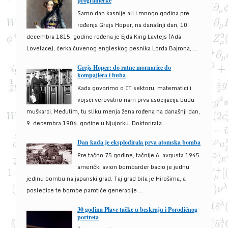
programerke
Samo dan kasnije ali i mnogo godina pre
rođenja Grejs Hoper, na današnji dan, 10.
decembra 1815. godine rođena je Ejda King Lavlejs (Ada
Lovelace), ćerka čuvenog engleskog pesnika Lorda Bajrona, ...
Grejs Hoper: do ratne mornarice do
kompajlera i buba
Kada govorimo o IT sektoru, matematici i
vojsci verovatno nam prva asocijacija budu
muškarci. Međutim, tu sliku menja žena rođena na današnji dan,
9. decembra 1906. godine u Njujorku. Doktorirala ...
Dan kada je eksplodirala prva atomska bomba
Pre tačno 75 godine, tačnije 6. avgusta 1945.
američki avion bombarder bacio je jednu
jedinu bombu na japanski grad. Taj grad bila je Hirošima, a
posledice te bombe pamtiće generacije ...
30 godina Plave tačke u beskraju i Porodičnog
portreta