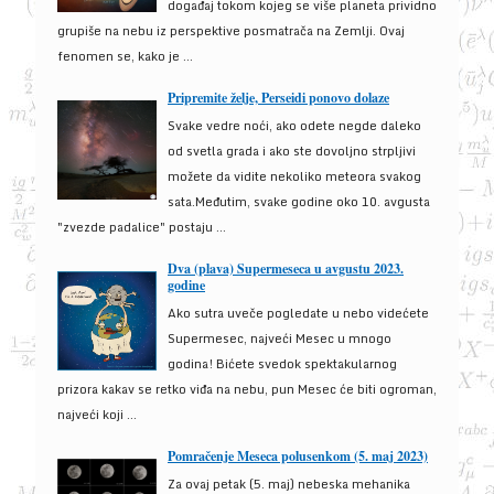
događaj tokom kojeg se više planeta prividno
grupiše na nebu iz perspektive posmatrača na Zemlji. Ovaj
fenomen se, kako je ...
Pripremite želje, Perseidi ponovo dolaze
Svake vedre noći, ako odete negde daleko
od svetla grada i ako ste dovoljno strpljivi
možete da vidite nekoliko meteora svakog
sata.Međutim, svake godine oko 10. avgusta
"zvezde padalice" postaju ...
Dva (plava) Supermeseca u avgustu 2023.
godine
Ako sutra uveče pogledate u nebo videćete
Supermesec, najveći Mesec u mnogo
godina! Bićete svedok spektakularnog
prizora kakav se retko viđa na nebu, pun Mesec će biti ogroman,
najveći koji ...
Pomračenje Meseca polusenkom (5. maj 2023)
Za ovaj petak (5. maj) nebeska mehanika