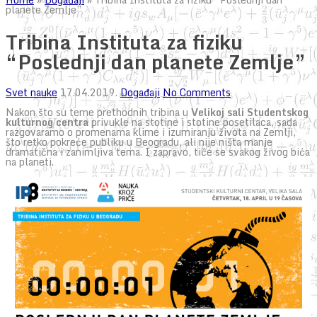
planete Zemlje”
Tribina Instituta za fiziku
“Poslednji dan planete Zemlje”
Svet nauke
17.04.2019.
Događaji
No Comments
Nakon što su teme prethodnih tribina u
Velikoj sali Studentskog
kulturnog centra
privukle na stotine i stotine posetilaca, sada
razgovaramo o promenama klime i izumiranju života na Zemlji,
što retko pokreće publiku u Beogradu, ali nije ništa manje
dramatična i zanimljiva tema. I zapravo, tiče se svakog živog bića
na planeti.