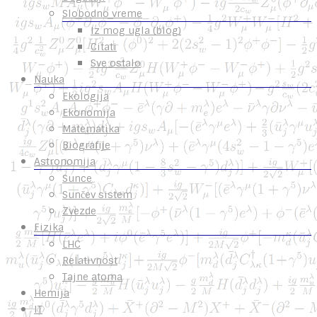
Slobodno vreme
Iz mog ugla (blog)
Citati
Sve ostalo
Nauka
Ekologija
Ekonomija
Matematika
Biografije
Astronomija
Sunce
Sunčev sistem
Zvezde
Fizika
LHC
Relativnost
Tajne atoma
Hemija
IT