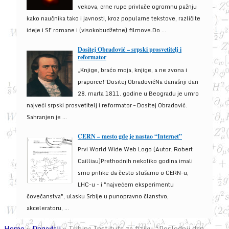
vekova, crne rupe privlače ogromnu pažnju
kako naučnika tako i javnosti, kroz popularne tekstove, različite
ideje i SF romane i (visokobudžetne) filmove.Do ...
Dositej Obradović – srpski prosvetitelj i
reformator
„Knjige, braćo moja, knjige, a ne zvona i
praporce!“Dositej ObradovićNa današnji dan
28. marta 1811. godine u Beogradu je umro
najveći srpski prosvetitelj i reformator – Dositej Obradović.
Sahranjen je ...
CERN – mesto gde je nastao “Internet”
Prvi World Wide Web Logo (Autor: Robert
Cailliau)Prethodnih nekoliko godina imali
smo prilike da često slušamo o CERN-u,
LHC-u - i "najvećem eksperimentu
čovečanstva", ulasku Srbije u punopravno članstvo,
akceleratoru, ...
Home
»
Događaji
»
Tribina Instituta za fiziku “Poslednji dan