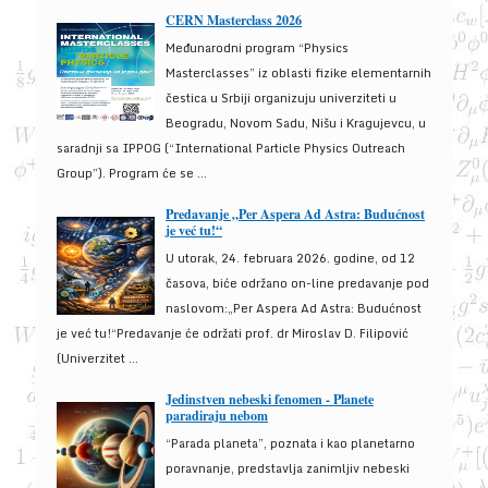
CERN Masterclass 2026
Međunarodni program “Physics
Masterclasses” iz oblasti fizike elementarnih
čestica u Srbiji organizuju univerziteti u
Beogradu, Novom Sadu, Nišu i Kragujevcu, u
saradnji sa IPPOG (“International Particle Physics Outreach
Group”). Program će se ...
Predavanje „Per Aspera Ad Astra: Budućnost
je već tu!“
U utorak, 24. februara 2026. godine, od 12
časova, biće održano on-line predavanje pod
naslovom:„Per Aspera Ad Astra: Budućnost
je već tu!“Predavanje će održati prof. dr Miroslav D. Filipović
(Univerzitet ...
Jedinstven nebeski fenomen - Planete
paradiraju nebom
“Parada planeta”, poznata i kao planetarno
poravnanje, predstavlja zanimljiv nebeski