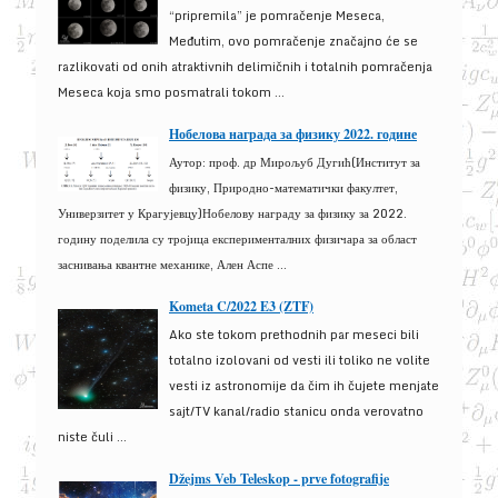
“pripremila” je pomračenje Meseca,
Međutim, ovo pomračenje značajno će se
razlikovati od onih atraktivnih delimičnih i totalnih pomračenja
Meseca koja smo posmatrali tokom ...
Нобелова награда за физику 2022. године
Аутор: проф. др Мирољуб Дугић(Институт за
физику, Природно-математички факултет,
Универзитет у Крагујевцу)Нобелову награду за физику за 2022.
годину поделила су тројица експерименталних физичара за област
заснивања квантне механике, Ален Аспе ...
Kometa C/2022 E3 (ZTF)
Ako ste tokom prethodnih par meseci bili
totalno izolovani od vesti ili toliko ne volite
vesti iz astronomije da čim ih čujete menjate
sajt/TV kanal/radio stanicu onda verovatno
niste čuli ...
Džejms Veb Teleskop - prve fotografije