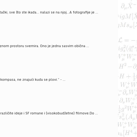
ački, sve što ste ikada… nalazi se na njoj…A fotografije je ...
znom prostoru svemira. Ono je jedna sasvim obična ...
kompasa, ne znajući kuda se plovi.” - ...
azličite ideje i SF romane i (visokobudžetne) filmove.Do ...