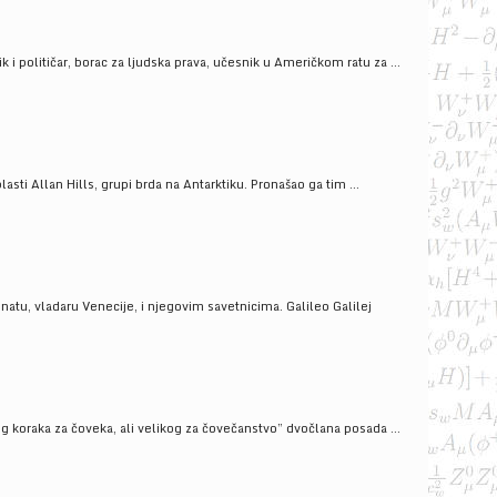
i političar, borac za ljudska prava, učesnik u Američkom ratu za ...
ti Allan Hills, grupi brda na Antarktiku. Pronašao ga tim ...
onatu, vladaru Venecije, i njegovim savetnicima. Galileo Galilej
g koraka za čoveka, ali velikog za čovečanstvo” dvočlana posada ...