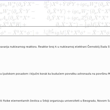
havarija nuklearnog reaktora. Reaktor broj 4 u nuklearnoj elektrani Černobilj (tada 
a ljudskom posadom i ključni korak ka budućem povratku astronauta na površinu Mese
 fizike elementarnih čestica u Srbiji organizuju univerziteti u Beogradu, Novom Sad