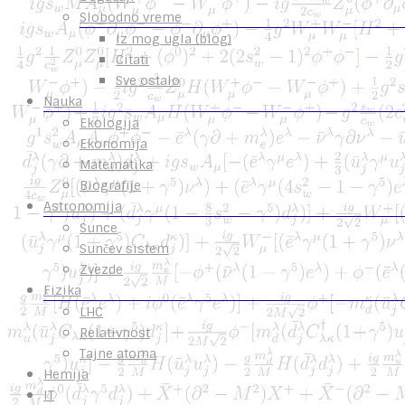
Slobodno vreme
Iz mog ugla (blog)
Citati
Sve ostalo
Nauka
Ekologija
Ekonomija
Matematika
Biografije
Astronomija
Sunce
Sunčev sistem
Zvezde
Fizika
LHC
Relativnost
Tajne atoma
Hemija
IT