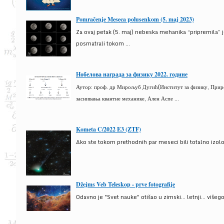
Pomračenje Meseca polusenkom (5. maj 2023)
Za ovaj petak (5. maj) nebeska mehanika “pripremila” 
posmatrali tokom ...
Нобелова награда за физику 2022. године
Аутор: проф. др Мирољуб Дугић(Институт за физику, Природ
заснивања квантне механике, Ален Аспе ...
Kometa C/2022 E3 (ZTF)
Ako ste tokom prethodnih par meseci bili totalno izolova
Džejms Veb Teleskop - prve fotografije
Odavno je "Svet nauke" otišao u zimski... letnji... više