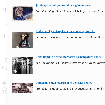
Juri Gagarin - 60 godina od prvog leta u svemir
Pre tačno 60 godina, 12. aprila 1961. godine oko 9 sati
Rođendan Ejde King Lavlejs - prve programerke
Samo dan kasnije ali i mnogo godina pre rođenja Grejs
Grejs Hoper: do ratne mornarice do kompajlera i buba
Kada govorimo o IT sektoru, matematici i vojsci verova
Dan kada je eksplodirala prva atomska bomba
Pre tačno 75 godine, tačnije 6. avgusta 1945. američki