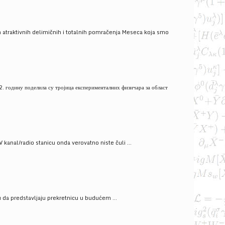
 atraktivnih delimičnih i totalnih pomračenja Meseca koja smo
. годину поделила су тројица експерименталних физичара за област
V kanal/radio stanicu onda verovatno niste čuli ...
gu da predstavljaju prekretnicu u budućem ...