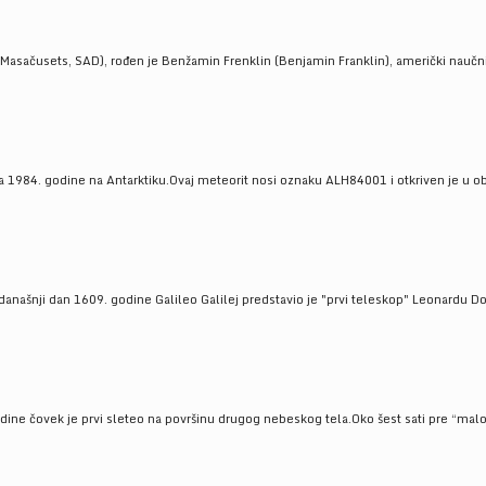
Masačusets, SAD), rođen je Benžamin Frenklin (Benjamin Franklin), američki naučnik 
 1984. godine na Antarktiku.Ovaj meteorit nosi oznaku ALH84001 i otkriven je u oblas
a današnji dan 1609. godine Galileo Galilej predstavio je "prvi teleskop" Leonardu D
odine čovek je prvi sleteo na površinu drugog nebeskog tela.Oko šest sati pre “malo