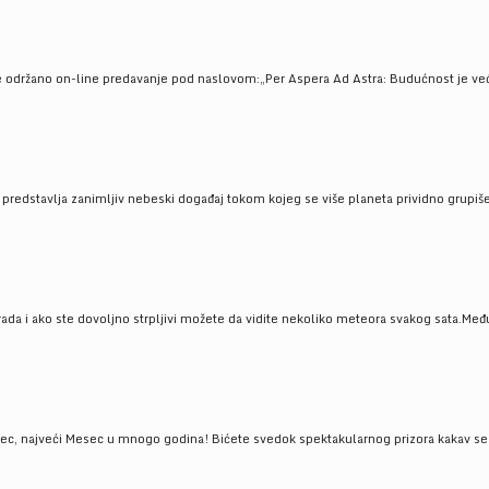
e održano on-line predavanje pod naslovom:„Per Aspera Ad Astra: Budućnost je već tu
, predstavlja zanimljiv nebeski događaj tokom kojeg se više planeta prividno grupi
da i ako ste dovoljno strpljivi možete da vidite nekoliko meteora svakog sata.Među
 najveći Mesec u mnogo godina! Bićete svedok spektakularnog prizora kakav se ret