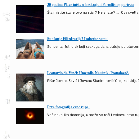
30 godina Plave tačke u beskraju i Porodičnog portreta
Šta mislite šta je ovo na slici? Ne znate? … Ova svetla t
Sunčanje i/ili zdravlje? Izaberite sami!
Sunce, taj žuti disk koji svakoga dana putuje po plav
Leonardo da Vinči: Umetnik. Naučnik. Pronalazač.
Pišu: Jovana Savić i Jovana Stanimirović“Onaj ko isklju
Prva fotografija crne rupe!
Već nekoliko decenija, a može se reći i vekova, crne ru