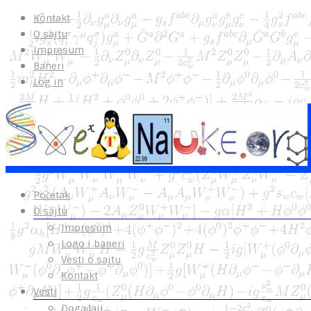
Kontakt
O sajtu
Impresum
Baneri
Log in
Početak
O sajtu
Impresum
Logo i baneri
Vesti o sajtu
Kontakt
Vesti
Događaji