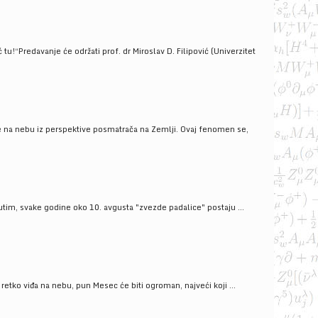
!“Predavanje će održati prof. dr Miroslav D. Filipović (Univerzitet
še na nebu iz perspektive posmatrača na Zemlji. Ovaj fenomen se,
tim, svake godine oko 10. avgusta "zvezde padalice" postaju ...
ko viđa na nebu, pun Mesec će biti ogroman, najveći koji ...