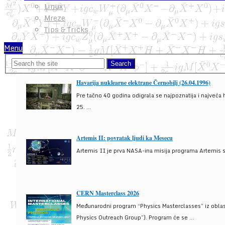
Linux
Mreze
Tips & Tricks
Menu
Havarija nuklearne elektrane Černobilj (26.04.1996)
Pre tačno 40 godina odigrala se najpoznatija i najveća 
25. ...
Artemis II: povratak ljudi ka Mesecu
Artemis II je prva NASA-ina misija programa Artemis s
CERN Masterclass 2026
Međunarodni program “Physics Masterclasses” iz oblasti
Physics Outreach Group”). Program će se ...