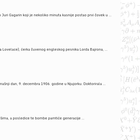
uri Gagarin koji je nekoliko minuta kasnije postao prvi čovek u ...
a Lovelace), ćerka čuvenog engleskog pesnika Lorda Bajrona, ...
ašnji dan, 9. decembra 1906. godine u Njujorku. Doktorirala ...
ošima, a posledice te bombe pamtiće generacije ...