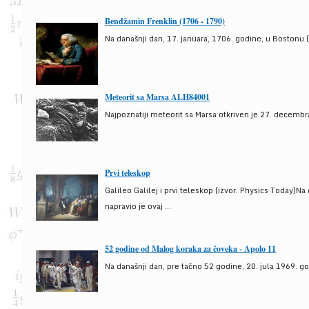
Bendžamin Frenklin (1706 - 1790)
Na današnji dan, 17. januara, 1706. godine, u Bostonu (
Meteorit sa Marsa ALH84001
Najpoznatiji meteorit sa Marsa otkriven je 27. decembra
Prvi teleskop
Galileo Galilej i prvi teleskop (izvor: Physics Today)N
napravio je ovaj ...
52 godine od Malog koraka za čoveka - Apolo 11
Na današnji dan, pre tačno 52 godine, 20. jula 1969. g