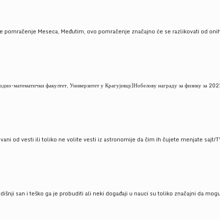
je pomračenje Meseca, Međutim, ovo pomračenje značajno će se razlikovati od onih
но-математички факултет, Универзитет у Крагујевцу)Нобелову награду за физику за 2022
ni od vesti ili toliko ne volite vesti iz astronomije da čim ih čujete menjate sajt/T
godišnji san i teško ga je probuditi ali neki događaji u nauci su toliko značajni da mo