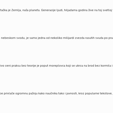
ačka je Zemlja, naša planeta. Generacije ljudi, hiljadama godina žive na toj svetloj t
om nebeskom svodu, je samo jedna od nekoliko milijardi zvezda rasutih svuda po pra
čivo ceni praksu bez teorije je poput moreplovca koji se ukrca na brod bez kormila i 
pe privlače ogromnu pažnju kako naučnika tako i javnosti, kroz popularne tekstove, r