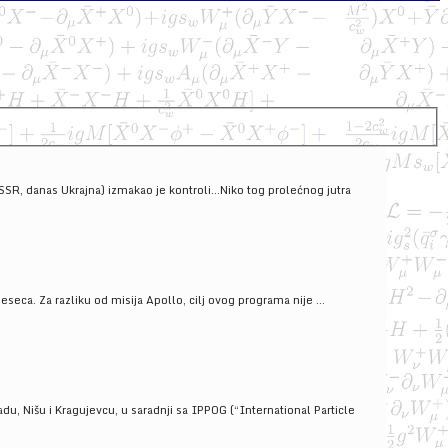
SSSR, danas Ukrajna) izmakao je kontroli...Niko tog prolećnog jutra
ca. Za razliku od misija Apollo, cilj ovog programa nije ...
u, Nišu i Kragujevcu, u saradnji sa IPPOG (“International Particle