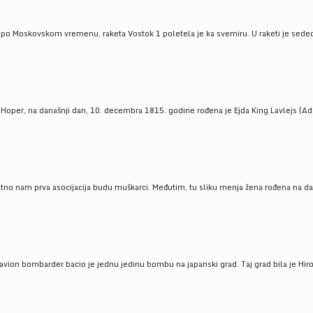
 po Moskovskom vremenu, raketa Vostok 1 poletela je ka svemiru. U raketi je sedeo J
 Hoper, na današnji dan, 10. decembra 1815. godine rođena je Ejda King Lavlejs (Ad
tno nam prva asocijacija budu muškarci. Međutim, tu sliku menja žena rođena na dan
 avion bombarder bacio je jednu jedinu bombu na japanski grad. Taj grad bila je Hir