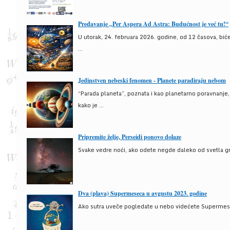
Predavanje „Per Aspera Ad Astra: Budućnost je već tu!“
U utorak, 24. februara 2026. godine, od 12 časova, bić
...
Jedinstven nebeski fenomen - Planete paradiraju nebom
“Parada planeta”, poznata i kao planetarno poravnanje
kako je ...
Pripremite želje, Perseidi ponovo dolaze
Svake vedre noći, ako odete negde daleko od svetla gra
Dva (plava) Supermeseca u avgustu 2023. godine
Ako sutra uveče pogledate u nebo videćete Supermesec,