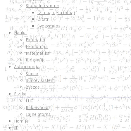
Slobodno vreme
Iz mog ugla (blog)
Citati
Sve ostalo
Nauka
Ekologija
Ekonomija
Matematika
Biografije
Astronomija
Sunce
Sunčev sistem
Zvezde
Fizika
LHC
Relativnost
Tajne atoma
Hemija
IT