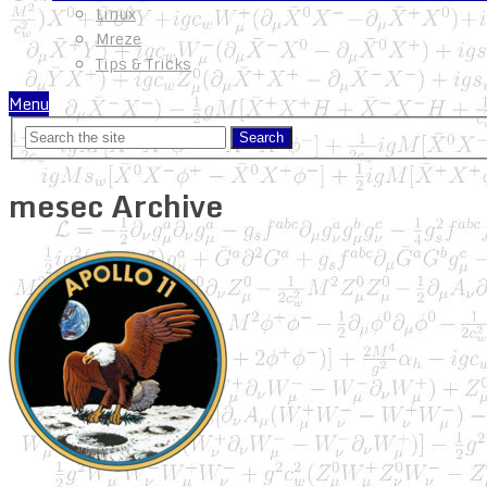
Linux
Mreze
Tips & Tricks
Menu
mesec Archive