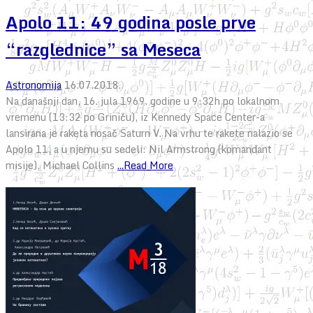
Apolo 11: 49 godina posle prve
“razglednice” sa Meseca
Astronomija
16.07.2018.
Na današnji dan, 16. jula 1969. godine u 9:32h po lokalnom
vremenu (13:32 po Griniču), iz Kennedy Space Center-a
lansirana je raketa nosač Saturn V. Na vrhu te rakete nalazio se
Apolo 11, a u njemu su sedeli: Nil Armstrong (komandant
misije), Michael Collins
...Read More