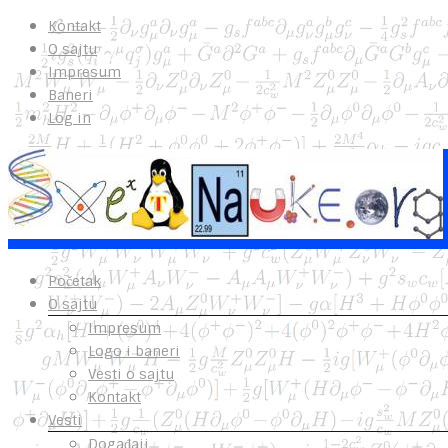
Kontakt
O sajtu
Impresum
Baneri
Log in
Početak
O sajtu
Impresum
Logo i baneri
Vesti o sajtu
Kontakt
Vesti
Događaji