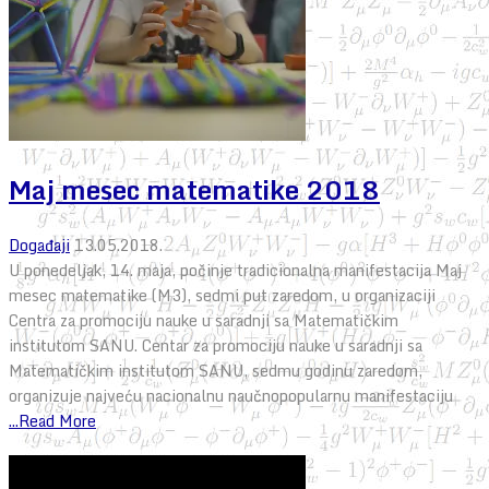
Maj mesec matematike 2018
Događaji
13.05.2018.
U ponedeljak, 14. maja, počinje tradicionalna manifestacija Maj
mesec matematike (M3), sedmi put zaredom, u organizaciji
Centra za promociju nauke u saradnji sa Matematičkim
institutom SANU. Centar za promociju nauke u saradnji sa
Matematičkim institutom SANU, sedmu godinu zaredom,
organizuje najveću nacionalnu naučnopopularnu manifestaciju
...Read More