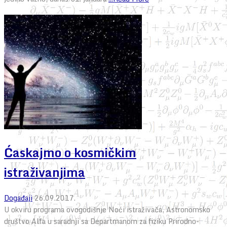
Ćaskajmo o kosmičkim
istraživanjima
Događaji
26.09.2017.
U okviru programa ovogodišnje Noći istraživača, Astronomsko
društvo Alfa u saradnji sa Departmanom za fiziku Prirodno-