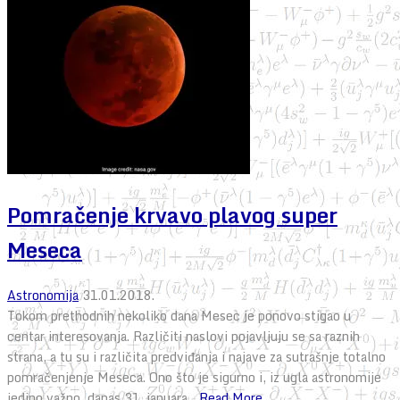
Pomračenje krvavo plavog super
Meseca
Astronomija
31.01.2018.
Tokom prethodnih nekoliko dana Mesec je ponovo stigao u
centar interesovanja. Različiti naslovi pojavljuju se sa raznih
strana, a tu su i različita predviđanja i najave za sutrašnje totalno
pomračenjenje Meseca. Ono što je sigurno i, iz ugla astronomije
jedino važno, danas 31. januara
...Read More