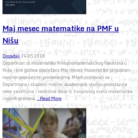
Maj mesec matematike na PMF u
Nišu
Događaji
24.05.2018.
Departman za matematiku Prirodnomatematičkog fakulteta u
Nišu i ove godine obeležava Maj mesec matematike prigodnim
naučno-popularnim predavanjima. Mladi predavači sa
Departmana i studenti master akademskih studija predstaviće
neke zanimljive i neobične ideje iz živopisnog sveta matematike
i njenih primena.
...Read More