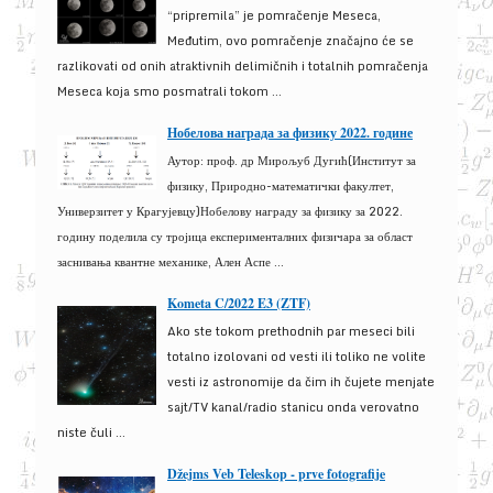
“pripremila” je pomračenje Meseca,
Međutim, ovo pomračenje značajno će se
razlikovati od onih atraktivnih delimičnih i totalnih pomračenja
Meseca koja smo posmatrali tokom ...
Нобелова награда за физику 2022. године
Аутор: проф. др Мирољуб Дугић(Институт за
физику, Природно-математички факултет,
Универзитет у Крагујевцу)Нобелову награду за физику за 2022.
годину поделила су тројица експерименталних физичара за област
заснивања квантне механике, Ален Аспе ...
Kometa C/2022 E3 (ZTF)
Ako ste tokom prethodnih par meseci bili
totalno izolovani od vesti ili toliko ne volite
vesti iz astronomije da čim ih čujete menjate
sajt/TV kanal/radio stanicu onda verovatno
niste čuli ...
Džejms Veb Teleskop - prve fotografije