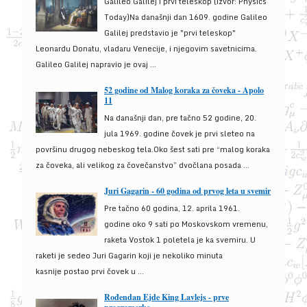
Galileo Galilej i prvi teleskop (izvor: Physics
Today)Na današnji dan 1609. godine Galileo
Galilej predstavio je "prvi teleskop"
Leonardu Donatu, vladaru Venecije, i njegovim savetnicima.
Galileo Galilej napravio je ovaj ...
52 godine od Malog koraka za čoveka - Apolo
11
Na današnji dan, pre tačno 52 godine, 20.
jula 1969. godine čovek je prvi sleteo na
površinu drugog nebeskog tela.Oko šest sati pre “malog koraka
za čoveka, ali velikog za čovečanstvo” dvočlana posada ...
Juri Gagarin - 60 godina od prvog leta u svemir
Pre tačno 60 godina, 12. aprila 1961.
godine oko 9 sati po Moskovskom vremenu,
raketa Vostok 1 poletela je ka svemiru. U
raketi je sedeo Juri Gagarin koji je nekoliko minuta
kasnije postao prvi čovek u ...
Rođendan Ejde King Lavlejs - prve