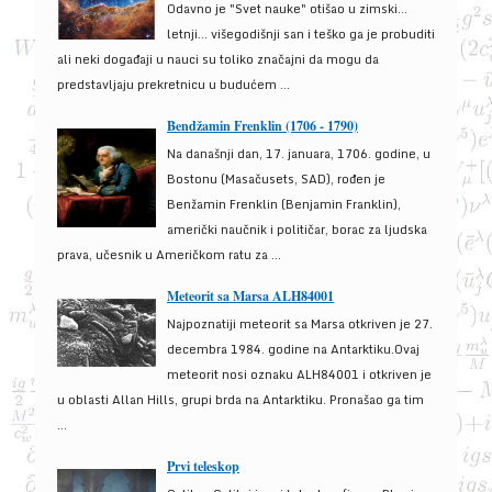
Odavno je "Svet nauke" otišao u zimski...
letnji... višegodišnji san i teško ga je probuditi
ali neki događaji u nauci su toliko značajni da mogu da
predstavljaju prekretnicu u budućem ...
Bendžamin Frenklin (1706 - 1790)
Na današnji dan, 17. januara, 1706. godine, u
Bostonu (Masačusets, SAD), rođen je
Benžamin Frenklin (Benjamin Franklin),
američki naučnik i političar, borac za ljudska
prava, učesnik u Američkom ratu za ...
Meteorit sa Marsa ALH84001
Najpoznatiji meteorit sa Marsa otkriven je 27.
decembra 1984. godine na Antarktiku.Ovaj
meteorit nosi oznaku ALH84001 i otkriven je
u oblasti Allan Hills, grupi brda na Antarktiku. Pronašao ga tim
...
Prvi teleskop