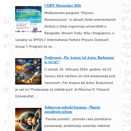
CERN Masterclass 2026
Međunarodni program “Physics
Masterclasses” iz oblasti fizike elementarnih
čestica u Srbiji organizuju univerziteti u
Beogradu, Novom Sadu, Nišu i Kragujevcu, u
saradnji sa IPPOG (“International Particle Physics Outreach
Group”). Program će se ...
Predavanje „Per Aspera Ad Astra: Budućnost
je već tu!“
U utorak, 24. februara 2026. godine, od 12
časova, biće održano on-line predavanje pod
naslovom:„Per Aspera Ad Astra: Budućnost
je već tu!“Predavanje će održati prof. dr Miroslav D. Filipović
(Univerzitet ...
Jedinstven nebeski fenomen - Planete
paradiraju nebom
“Parada planeta”, poznata i kao planetarno
poravnanje, predstavlja zanimljiv nebeski