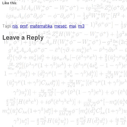
Like this:
Tags:
nis
,
pmf
,
matematika
,
mesec
,
maj
,
m3
Leave a Reply