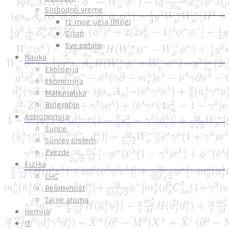
Slobodno vreme
Iz mog ugla (blog)
Citati
Sve ostalo
Nauka
Ekologija
Ekonomija
Matematika
Biografije
Astronomija
Sunce
Sunčev sistem
Zvezde
Fizika
LHC
Relativnost
Tajne atoma
Hemija
IT