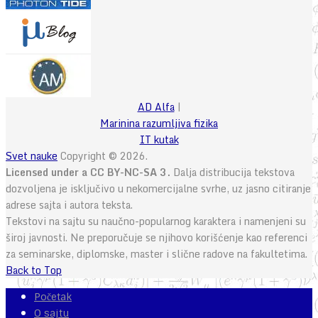
AD Alfa
|
Marinina razumljiva fizika
IT kutak
Svet nauke
Copyright © 2026.
Licensed under a CC BY-NC-SA 3.
Dalja distribucija tekstova
dozvoljena je isključivo u nekomercijalne svrhe, uz jasno citiranje
adrese sajta i autora teksta.
Tekstovi na sajtu su naučno-popularnog karaktera i namenjeni su
široj javnosti. Ne preporučuje se njihovo korišćenje kao referenci
za seminarske, diplomske, master i slične radove na fakultetima.
Back to Top
Početak
O sajtu