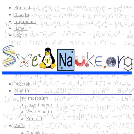
Kontakt
O sajtu
Impresum
Baneri
Log in
Početak
O sajtu
Impresum
Logo i baneri
Vesti o sajtu
Kontakt
Vesti
Događaji