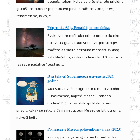
događaj tokom kojeg se više planeta prividno
grupiše na nebu iz perspektive posmatrača na Zemlji. Ovaj
fenomen se, kako je ...
Pripremite želje, Perseidi ponovo dolaze
Svake vedre noći, ako odete negde daleko
od svetla grada i ako ste dovoljno strpljivi
možete da vidite nekoliko meteora svakog
sata.Međutim, svake godine oko 10. avgusta
"zvezde padalice" postaju ...
Dva (plava) Supermeseca u avgustu 2023.
godine
Ako sutra uveče pogledate u nebo videćete
Supermesec, najveći Mesec u mnogo
godina! Bićete svedok spektakularnog
prizora kakav se retko viđa na nebu, pun Mesec će biti ogroman,
najveći koji ...
Pomračenje Meseca polusenkom (5. maj 2023)
Za ovaj petak (5. maj) nebeska mehanika