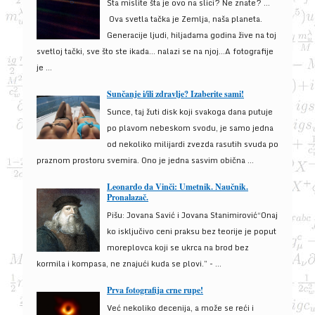
Šta mislite šta je ovo na slici? Ne znate? …
Ova svetla tačka je Zemlja, naša planeta.
Generacije ljudi, hiljadama godina žive na toj
svetloj tački, sve što ste ikada… nalazi se na njoj…A fotografije
je ...
Sunčanje i/ili zdravlje? Izaberite sami!
Sunce, taj žuti disk koji svakoga dana putuje
po plavom nebeskom svodu, je samo jedna
od nekoliko milijardi zvezda rasutih svuda po
praznom prostoru svemira. Ono je jedna sasvim obična ...
Leonardo da Vinči: Umetnik. Naučnik.
Pronalazač.
Pišu: Jovana Savić i Jovana Stanimirović“Onaj
ko isključivo ceni praksu bez teorije je poput
moreplovca koji se ukrca na brod bez
kormila i kompasa, ne znajući kuda se plovi.” - ...
Prva fotografija crne rupe!
Već nekoliko decenija, a može se reći i