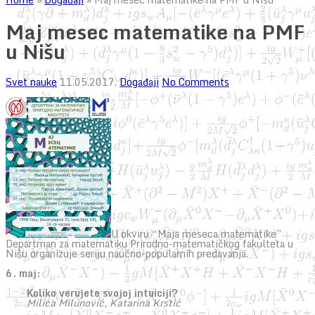
Maj mesec matematike na PMF
u Nišu
Svet nauke
11.05.2017.
Događaji
No Comments
U okviru “Maja meseca matematike”
Departman za matematiku Prirodno-matematičkog fakulteta u
Nišu organizuje seriju naučno-popularnih predavanja.
6. maј:
Koliko veruјete svoјoј intuiciјi?
Milica Milunović, Katarina Krstić