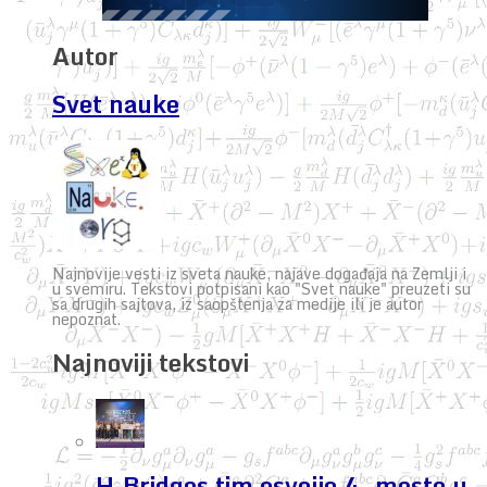
Autor
Svet nauke
Najnovije vesti iz sveta nauke, najave događaja na Zemlji i
u svemiru. Tekstovi potpisani kao "Svet nauke" preuzeti su
sa drugih sajtova, iz saopštenja za medije ili je autor
nepoznat.
Najnoviji tekstovi
H-Bridges tim osvojio 4. mesto u