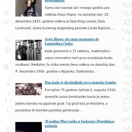
programerke
Samo dan kasnije ali i mnogo godina pre
rođenja Grejs Hoper, na današnji dan, 10.
decembra 1815. godine rođena je Ejda King Lavlejs (Ada
Lovelace), ćerka čuvenog engleskog pesnika Lorda Bajrona, ...
Grejs Hoper: do ratne mornarice do
kompajlera i buba
Kada govorimo o IT sektoru, matematici i
vojsci verovatno nam prva asocijacija budu
muškarci. Međutim, tu sliku menja žena rođena na današnji dan,
9. decembra 1906. godine u Njujorku. Doktorirala ...
Dan kada je eksplodirala prva atomska bomba
Pre tačno 75 godine, tačnije 6. avgusta 1945.
američki avion bombarder bacio je jednu
jedinu bombu na japanski grad. Taj grad bila je Hirošima, a
posledice te bombe pamtiće generacije ...
30 godina Plave tačke u beskraju i Porodičnog
portreta