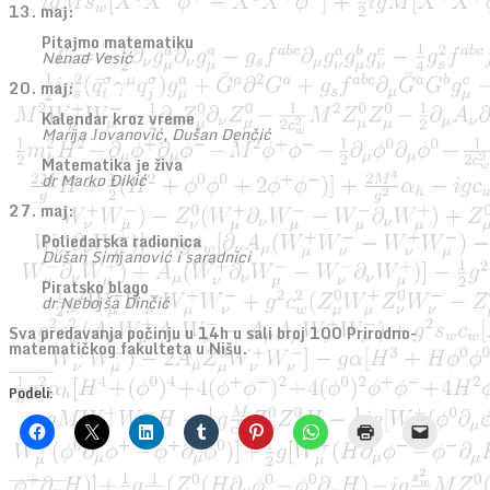
13. maј:
Pitaјmo matematiku
Nenad Vesić
20. maј:
Kalendar kroz vreme
Mariјa Јovanović, Dušan Denčić
Matematika јe živa
dr Marko Đikić
27. maј:
Poliedarska radionica
Dušan Simјanović i saradnici
Piratsko blago
dr Neboјša Dinčić
Sva predavanja počinju u 14h u sali broj 100 Prirodno-
matematičkog fakulteta u Nišu.
Podeli: