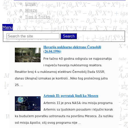
Linux
Mreze
Tips & Tricks
Menu
Havarija nuklearne elektrane Černobilj
(26.04.1996)
Pre tačno 40 godina odigrala se najpoznatija
i najveća havarija nuklearnog reaktora.
Reaktor broj 4 u nuklearnoj elektrani Černobilj (tada SSSR,
danas Ukrajna) izmakao je kontroli...Niko tog prolećnog jutra
25. ...
Artemis II: povratak ljudi ka Mesecu
Artemis II je prva NASA-ina misija programa
Artemis sa ljudskom posadom i ključni korak
ka budućem povratku astronauta na površinu Meseca. Za razliku
od misija Apollo, cilj ovog programa nije ...