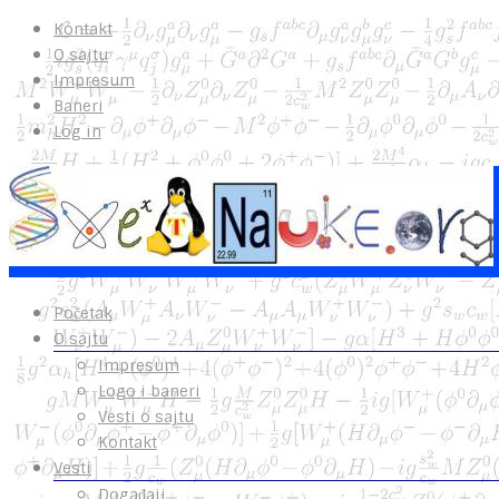
Kontakt
O sajtu
Impresum
Baneri
Log in
Početak
O sajtu
Impresum
Logo i baneri
Vesti o sajtu
Kontakt
Vesti
Događaji