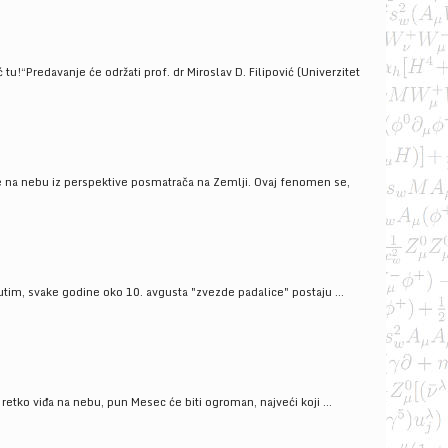
!“Predavanje će održati prof. dr Miroslav D. Filipović (Univerzitet
še na nebu iz perspektive posmatrača na Zemlji. Ovaj fenomen se,
tim, svake godine oko 10. avgusta "zvezde padalice" postaju ...
ko viđa na nebu, pun Mesec će biti ogroman, najveći koji ...