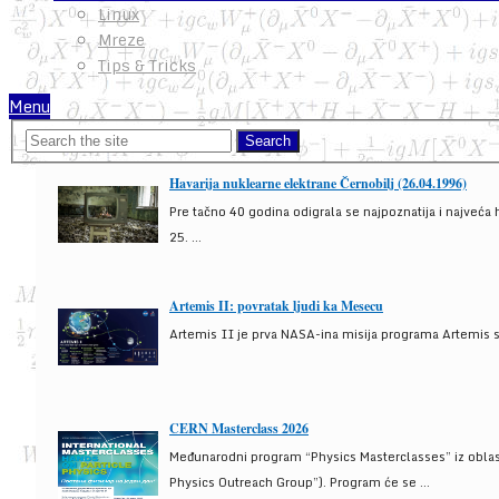
Linux
Mreze
Tips & Tricks
Menu
Havarija nuklearne elektrane Černobilj (26.04.1996)
Pre tačno 40 godina odigrala se najpoznatija i najveća 
25. ...
Artemis II: povratak ljudi ka Mesecu
Artemis II je prva NASA-ina misija programa Artemis s
CERN Masterclass 2026
Međunarodni program “Physics Masterclasses” iz oblasti
Physics Outreach Group”). Program će se ...