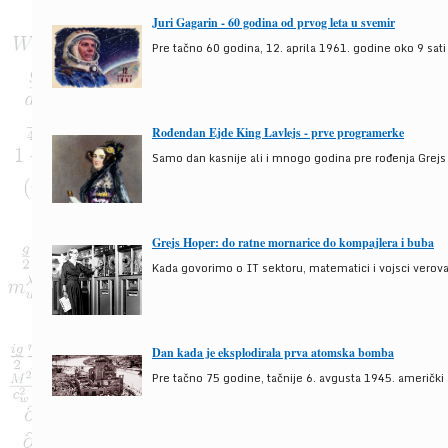
Juri Gagarin - 60 godina od prvog leta u svemir
Pre tačno 60 godina, 12. aprila 1961. godine oko 9 sati
Rođendan Ejde King Lavlejs - prve programerke
Samo dan kasnije ali i mnogo godina pre rođenja Grejs
Grejs Hoper: do ratne mornarice do kompajlera i buba
Kada govorimo o IT sektoru, matematici i vojsci verova
Dan kada je eksplodirala prva atomska bomba
Pre tačno 75 godine, tačnije 6. avgusta 1945. američki