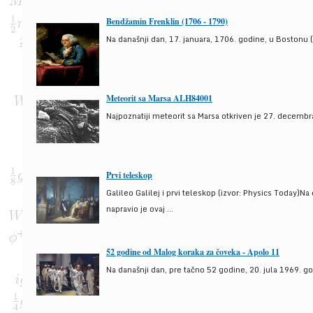
Bendžamin Frenklin (1706 - 1790)
Na današnji dan, 17. januara, 1706. godine, u Bostonu (
Meteorit sa Marsa ALH84001
Najpoznatiji meteorit sa Marsa otkriven je 27. decembra
Prvi teleskop
Galileo Galilej i prvi teleskop (izvor: Physics Today)N
napravio je ovaj ...
52 godine od Malog koraka za čoveka - Apolo 11
Na današnji dan, pre tačno 52 godine, 20. jula 1969. g