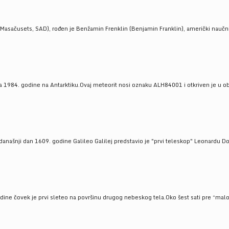
Masačusets, SAD), rođen je Benžamin Frenklin (Benjamin Franklin), američki naučnik 
 1984. godine na Antarktiku.Ovaj meteorit nosi oznaku ALH84001 i otkriven je u oblas
a današnji dan 1609. godine Galileo Galilej predstavio je "prvi teleskop" Leonardu D
odine čovek je prvi sleteo na površinu drugog nebeskog tela.Oko šest sati pre “malo