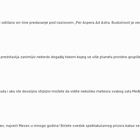
e održano on-line predavanje pod naslovom:„Per Aspera Ad Astra: Budućnost je već tu
, predstavlja zanimljiv nebeski događaj tokom kojeg se više planeta prividno grupi
da i ako ste dovoljno strpljivi možete da vidite nekoliko meteora svakog sata.Među
 najveći Mesec u mnogo godina! Bićete svedok spektakularnog prizora kakav se ret