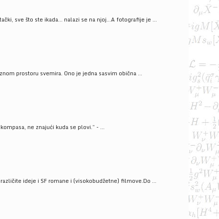
ački, sve što ste ikada… nalazi se na njoj…A fotografije je ...
znom prostoru svemira. Ono je jedna sasvim obična ...
kompasa, ne znajući kuda se plovi.” - ...
azličite ideje i SF romane i (visokobudžetne) filmove.Do ...