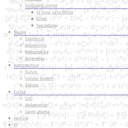
Slobodno vreme
Iz mog ugla (blog)
Citati
Sve ostalo
Nauka
Ekologija
Ekonomija
Matematika
Biografije
Astronomija
Sunce
Sunčev sistem
Zvezde
Fizika
LHC
Relativnost
Tajne atoma
Hemija
IT