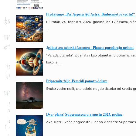
Predavanje „Per Aspera Ad Astra: Budućnost je već tu!“
U utorak, 24. februara 2026. godine, od 12 časova, bić
...
Jedinstven nebeski fenomen - Planete paradiraju nebom
“Parada planeta”, poznata i kao planetarno poravnanje
kako je ...
Pripremite želje, Perseidi ponovo dolaze
Svake vedre noći, ako odete negde daleko od svetla gra
Dva (plava) Supermeseca u avgustu 2023. godine
Ako sutra uveče pogledate u nebo videćete Supermesec,