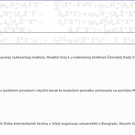
havarija nuklearnog reaktora. Reaktor broj 4 u nuklearnoj elektrani Černobilj (tada 
a ljudskom posadom i ključni korak ka budućem povratku astronauta na površinu Mese
 fizike elementarnih čestica u Srbiji organizuju univerziteti u Beogradu, Novom Sad