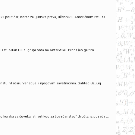
i političar, borac za ljudska prava, učesnik u Američkom ratu za ...
ti Allan Hills, grupi brda na Antarktiku. Pronašao ga tim ...
onatu, vladaru Venecije, i njegovim savetnicima. Galileo Galilej
g koraka za čoveka, ali velikog za čovečanstvo” dvočlana posada ...