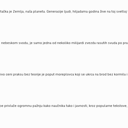
ačka je Zemlja, naša planeta. Generacije ljudi, hiljadama godina žive na toj svetloj t
om nebeskom svodu, je samo jedna od nekoliko milijardi zvezda rasutih svuda po pra
čivo ceni praksu bez teorije je poput moreplovca koji se ukrca na brod bez kormila i 
pe privlače ogromnu pažnju kako naučnika tako i javnosti, kroz popularne tekstove, r