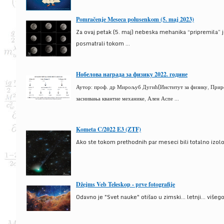
Pomračenje Meseca polusenkom (5. maj 2023)
Za ovaj petak (5. maj) nebeska mehanika “pripremila” 
posmatrali tokom ...
Нобелова награда за физику 2022. године
Аутор: проф. др Мирољуб Дугић(Институт за физику, Природ
заснивања квантне механике, Ален Аспе ...
Kometa C/2022 E3 (ZTF)
Ako ste tokom prethodnih par meseci bili totalno izolova
Džejms Veb Teleskop - prve fotografije
Odavno je "Svet nauke" otišao u zimski... letnji... više