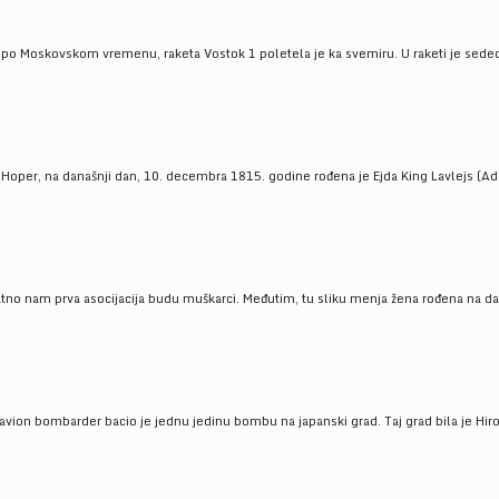
 po Moskovskom vremenu, raketa Vostok 1 poletela je ka svemiru. U raketi je sedeo J
 Hoper, na današnji dan, 10. decembra 1815. godine rođena je Ejda King Lavlejs (Ad
tno nam prva asocijacija budu muškarci. Međutim, tu sliku menja žena rođena na dan
 avion bombarder bacio je jednu jedinu bombu na japanski grad. Taj grad bila je Hir