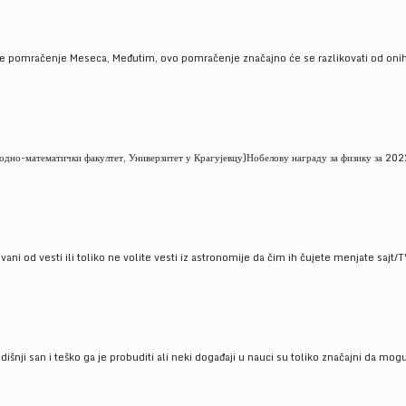
je pomračenje Meseca, Međutim, ovo pomračenje značajno će se razlikovati od onih
но-математички факултет, Универзитет у Крагујевцу)Нобелову награду за физику за 2022
ni od vesti ili toliko ne volite vesti iz astronomije da čim ih čujete menjate sajt/T
godišnji san i teško ga je probuditi ali neki događaji u nauci su toliko značajni da mo