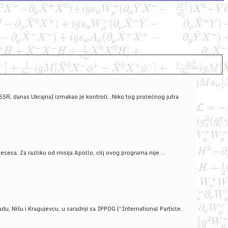
SSSR, danas Ukrajna) izmakao je kontroli...Niko tog prolećnog jutra
ca. Za razliku od misija Apollo, cilj ovog programa nije ...
u, Nišu i Kragujevcu, u saradnji sa IPPOG (“International Particle