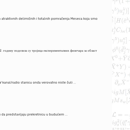
 atraktivnih delimičnih i totalnih pomračenja Meseca koja smo
. годину поделила су тројица експерименталних физичара за област
V kanal/radio stanicu onda verovatno niste čuli ...
gu da predstavljaju prekretnicu u budućem ...