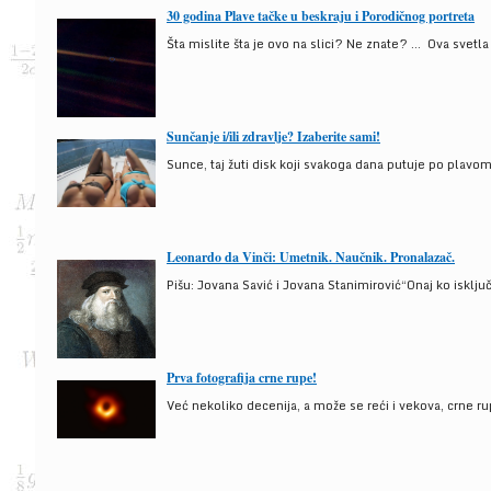
30 godina Plave tačke u beskraju i Porodičnog portreta
Šta mislite šta je ovo na slici? Ne znate? … Ova svetla t
Sunčanje i/ili zdravlje? Izaberite sami!
Sunce, taj žuti disk koji svakoga dana putuje po plav
Leonardo da Vinči: Umetnik. Naučnik. Pronalazač.
Pišu: Jovana Savić i Jovana Stanimirović“Onaj ko isklju
Prva fotografija crne rupe!
Već nekoliko decenija, a može se reći i vekova, crne ru