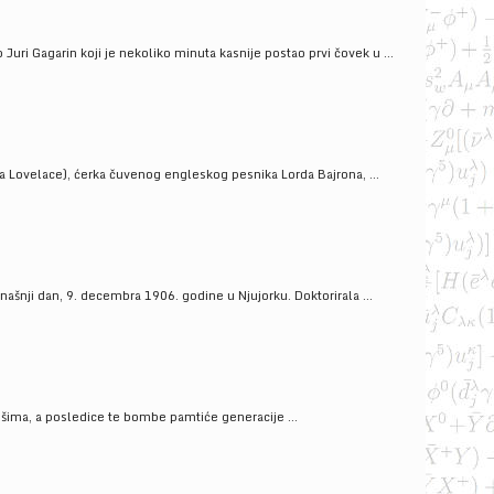
uri Gagarin koji je nekoliko minuta kasnije postao prvi čovek u ...
a Lovelace), ćerka čuvenog engleskog pesnika Lorda Bajrona, ...
ašnji dan, 9. decembra 1906. godine u Njujorku. Doktorirala ...
ošima, a posledice te bombe pamtiće generacije ...