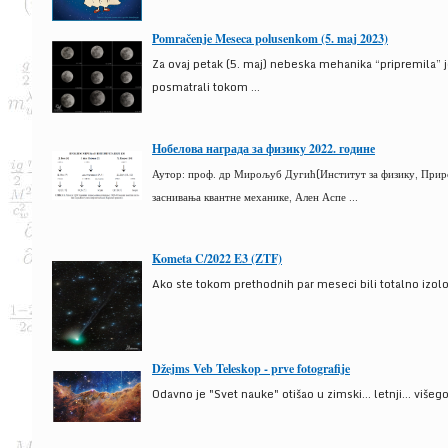
Pomračenje Meseca polusenkom (5. maj 2023)
Za ovaj petak (5. maj) nebeska mehanika “pripremila” 
posmatrali tokom ...
Нобелова награда за физику 2022. године
Аутор: проф. др Мирољуб Дугић(Институт за физику, Природ
заснивања квантне механике, Ален Аспе ...
Kometa C/2022 E3 (ZTF)
Ako ste tokom prethodnih par meseci bili totalno izolova
Džejms Veb Teleskop - prve fotografije
Odavno je "Svet nauke" otišao u zimski... letnji... više