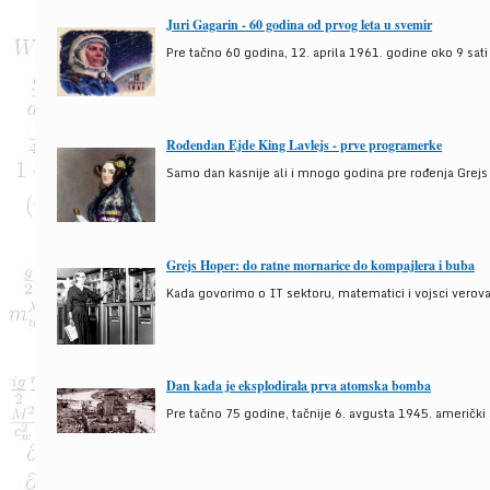
Juri Gagarin - 60 godina od prvog leta u svemir
Pre tačno 60 godina, 12. aprila 1961. godine oko 9 sati
Rođendan Ejde King Lavlejs - prve programerke
Samo dan kasnije ali i mnogo godina pre rođenja Grejs
Grejs Hoper: do ratne mornarice do kompajlera i buba
Kada govorimo o IT sektoru, matematici i vojsci verova
Dan kada je eksplodirala prva atomska bomba
Pre tačno 75 godine, tačnije 6. avgusta 1945. američki