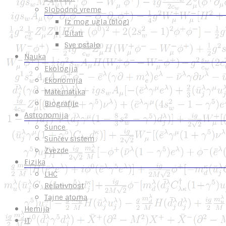
Slobodno vreme
Iz mog ugla (blog)
Citati
Sve ostalo
Nauka
Ekologija
Ekonomija
Matematika
Biografije
Astronomija
Sunce
Sunčev sistem
Zvezde
Fizika
LHC
Relativnost
Tajne atoma
Hemija
IT