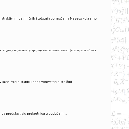
 atraktivnih delimičnih i totalnih pomračenja Meseca koja smo
. годину поделила су тројица експерименталних физичара за област
V kanal/radio stanicu onda verovatno niste čuli ...
gu da predstavljaju prekretnicu u budućem ...