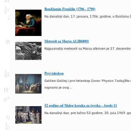
Bendžamin Frenklin (1706 - 1790)
Na današnji dan, 17. januara, 1706. godine, u Bostonu (
Meteorit sa Marsa ALH84001
Najpoznatiji meteorit sa Marsa otkriven je 27. decembra
Prvi teleskop
Galileo Galilej i prvi teleskop (izvor: Physics Today)N
napravio je ovaj ...
52 godine od Malog koraka za čoveka - Apolo 11
Na današnji dan, pre tačno 52 godine, 20. jula 1969. g