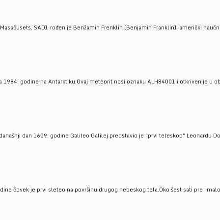
Masačusets, SAD), rođen je Benžamin Frenklin (Benjamin Franklin), američki naučnik 
 1984. godine na Antarktiku.Ovaj meteorit nosi oznaku ALH84001 i otkriven je u oblas
a današnji dan 1609. godine Galileo Galilej predstavio je "prvi teleskop" Leonardu D
odine čovek je prvi sleteo na površinu drugog nebeskog tela.Oko šest sati pre “malo