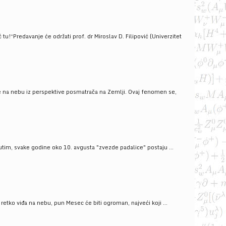
!“Predavanje će održati prof. dr Miroslav D. Filipović (Univerzitet
še na nebu iz perspektive posmatrača na Zemlji. Ovaj fenomen se,
tim, svake godine oko 10. avgusta "zvezde padalice" postaju ...
ko viđa na nebu, pun Mesec će biti ogroman, najveći koji ...