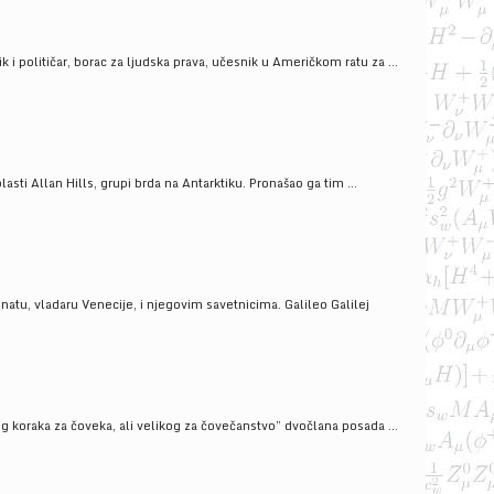
i političar, borac za ljudska prava, učesnik u Američkom ratu za ...
ti Allan Hills, grupi brda na Antarktiku. Pronašao ga tim ...
onatu, vladaru Venecije, i njegovim savetnicima. Galileo Galilej
g koraka za čoveka, ali velikog za čovečanstvo” dvočlana posada ...