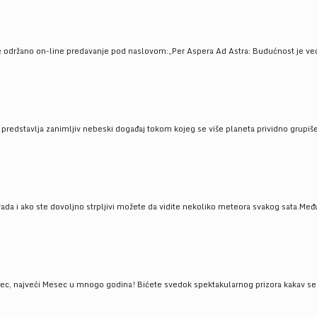
e održano on-line predavanje pod naslovom:„Per Aspera Ad Astra: Budućnost je već tu
, predstavlja zanimljiv nebeski događaj tokom kojeg se više planeta prividno grupi
da i ako ste dovoljno strpljivi možete da vidite nekoliko meteora svakog sata.Među
 najveći Mesec u mnogo godina! Bićete svedok spektakularnog prizora kakav se ret