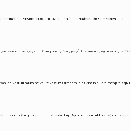
je pomračenje Meseca, Međutim, ovo pomračenje značajno će se razlikovati od onih
но-математички факултет, Универзитет у Крагујевцу)Нобелову награду за физику за 2022
ni od vesti ili toliko ne volite vesti iz astronomije da čim ih čujete menjate sajt/T
godišnji san i teško ga je probuditi ali neki događaji u nauci su toliko značajni da mo