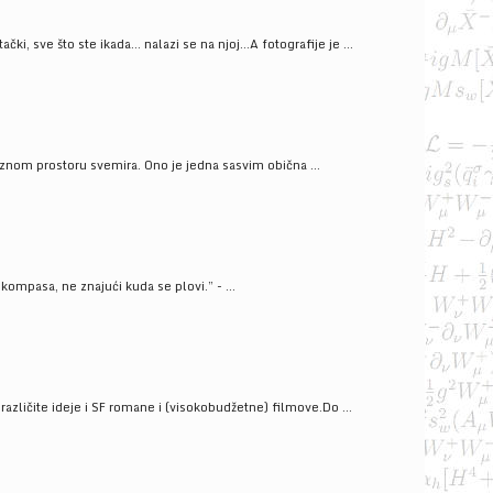
ački, sve što ste ikada… nalazi se na njoj…A fotografije je ...
znom prostoru svemira. Ono je jedna sasvim obična ...
kompasa, ne znajući kuda se plovi.” - ...
azličite ideje i SF romane i (visokobudžetne) filmove.Do ...