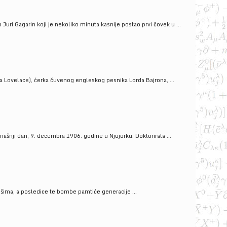
uri Gagarin koji je nekoliko minuta kasnije postao prvi čovek u ...
a Lovelace), ćerka čuvenog engleskog pesnika Lorda Bajrona, ...
ašnji dan, 9. decembra 1906. godine u Njujorku. Doktorirala ...
ošima, a posledice te bombe pamtiće generacije ...