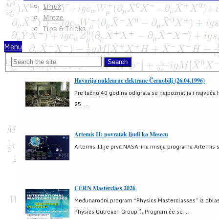
Linux
Mreze
Tips & Tricks
Menu
Havarija nuklearne elektrane Černobilj (26.04.1996)
Pre tačno 40 godina odigrala se najpoznatija i najveća 
25. ...
Artemis II: povratak ljudi ka Mesecu
Artemis II je prva NASA-ina misija programa Artemis s
CERN Masterclass 2026
Međunarodni program “Physics Masterclasses” iz oblasti
Physics Outreach Group”). Program će se ...