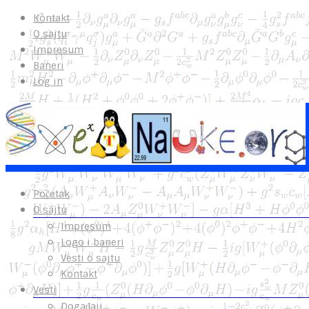
Kontakt
O sajtu
Impresum
Baneri
Log in
Početak
O sajtu
Impresum
Logo i baneri
Vesti o sajtu
Kontakt
Vesti
Događaji