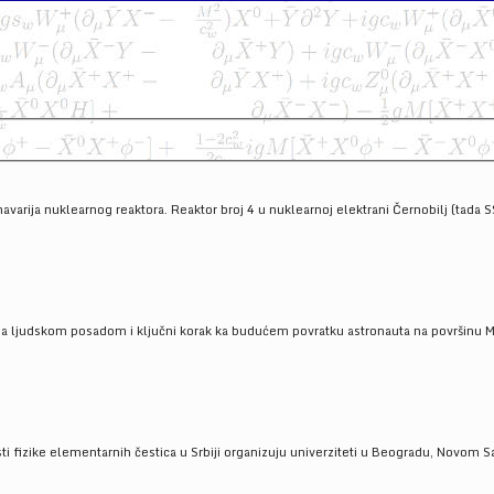
havarija nuklearnog reaktora. Reaktor broj 4 u nuklearnoj elektrani Černobilj (tada 
a ljudskom posadom i ključni korak ka budućem povratku astronauta na površinu Mese
 fizike elementarnih čestica u Srbiji organizuju univerziteti u Beogradu, Novom Sad