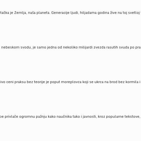
ačka je Zemlja, naša planeta. Generacije ljudi, hiljadama godina žive na toj svetloj t
om nebeskom svodu, je samo jedna od nekoliko milijardi zvezda rasutih svuda po pra
čivo ceni praksu bez teorije je poput moreplovca koji se ukrca na brod bez kormila i 
pe privlače ogromnu pažnju kako naučnika tako i javnosti, kroz popularne tekstove, r