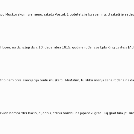
 po Moskovskom vremenu, raketa Vostok 1 poletela je ka svemiru. U raketi je sedeo J
 Hoper, na današnji dan, 10. decembra 1815. godine rođena je Ejda King Lavlejs (Ad
tno nam prva asocijacija budu muškarci. Međutim, tu sliku menja žena rođena na dan
 avion bombarder bacio je jednu jedinu bombu na japanski grad. Taj grad bila je Hir