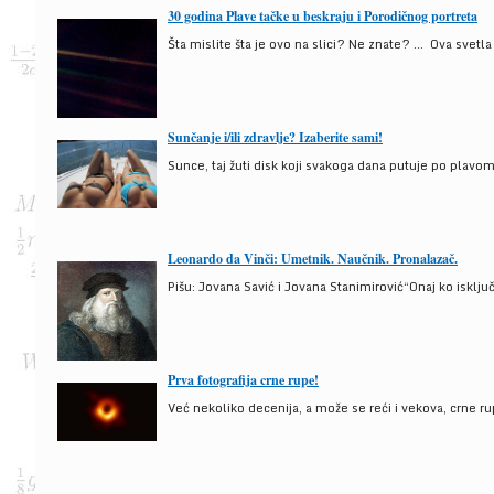
30 godina Plave tačke u beskraju i Porodičnog portreta
Šta mislite šta je ovo na slici? Ne znate? … Ova svetla t
Sunčanje i/ili zdravlje? Izaberite sami!
Sunce, taj žuti disk koji svakoga dana putuje po plav
Leonardo da Vinči: Umetnik. Naučnik. Pronalazač.
Pišu: Jovana Savić i Jovana Stanimirović“Onaj ko isklju
Prva fotografija crne rupe!
Već nekoliko decenija, a može se reći i vekova, crne ru