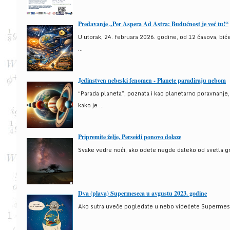
Predavanje „Per Aspera Ad Astra: Budućnost je već tu!“
U utorak, 24. februara 2026. godine, od 12 časova, bić
...
Jedinstven nebeski fenomen - Planete paradiraju nebom
“Parada planeta”, poznata i kao planetarno poravnanje
kako je ...
Pripremite želje, Perseidi ponovo dolaze
Svake vedre noći, ako odete negde daleko od svetla gra
Dva (plava) Supermeseca u avgustu 2023. godine
Ako sutra uveče pogledate u nebo videćete Supermesec,