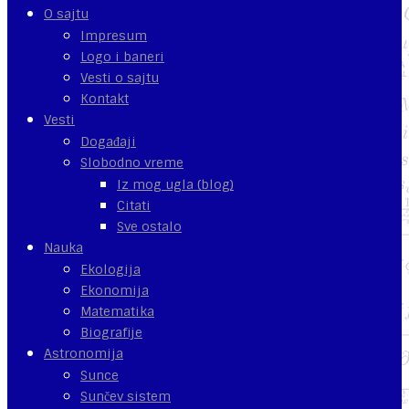
O sajtu
Impresum
Logo i baneri
Vesti o sajtu
Kontakt
Vesti
Događaji
Slobodno vreme
Iz mog ugla (blog)
Citati
Sve ostalo
Nauka
Ekologija
Ekonomija
Matematika
Biografije
Astronomija
Sunce
Sunčev sistem