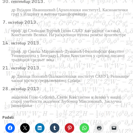
30. септембар 2013.
др Вујадин Иванишевић (Археолошки институт), Касноантички
град у Илирику и његова трансформација
7. октобар 2013.
проф. др Слободан Ћурчић (члан САНУ ван радног састава),
Константин Велики. На раскрсници путева римске архитектуре
14. октобар 2013.
проф. др Смиља Марјановић-Душанић (Филозофски факултет
Универзитета у Београду), Нови Константин у српској писаној
традицији средњег века
21. октобар 2013.
др Даница Поповић (Балканолошки институт САНУ), Реликвије
часног крста у средњовековној Србији
28. октобар 2013.
академик Гојко Суботић, Свети Константин и Јелена у нашој
старој уметности академик Љубомир Максимовић, Закључна
разматрања
Podeli: