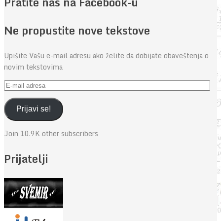
Pratite nas na Facebook-u
Ne propustite nove tekstove
Upišite Vašu e-mail adresu ako želite da dobijate obaveštenja o
novim tekstovima
E-
mail
adresa
Prijavi se!
Join 10.9K other subscribers
Prijatelji