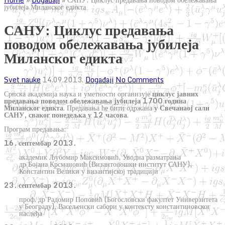
јубилеја Миланског едикта
САНУ: Циклус предавања
поводом обележавања јубилеја
Миланског едикта
Svet nauke
14.09.2013.
Događaji
No Comments
Српска академија наука и уметности организује
циклус јавних
предавања поводом обележавања јубилеја 1700 година
Миланског едикта
. Предавања ће бити одржана
у Свечанаој сали
САНУ, сваког понедељка у 12 часова
.
Програм предавања:
16. септембар 2013.
академик Љубомир Максимовић, Уводна разматрања
др Бојана Крсмановић (Византолошки институт САНУ),
Константин Велики у византијској традицији
23. септембар 2013.
проф. др Радомир Поповић (Богословски факултет Универзитета
у Београду), Васељенски сабори у контексту константиновског
наслеђа