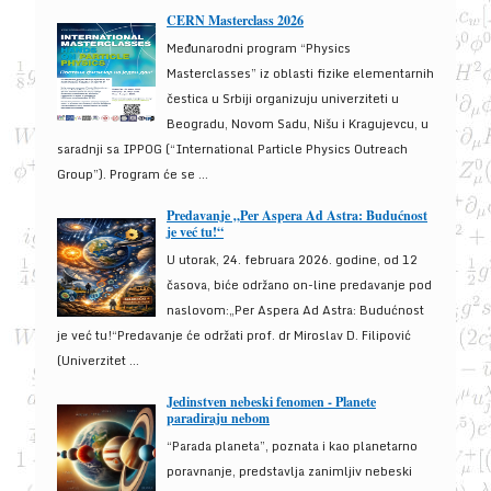
CERN Masterclass 2026
Međunarodni program “Physics
Masterclasses” iz oblasti fizike elementarnih
čestica u Srbiji organizuju univerziteti u
Beogradu, Novom Sadu, Nišu i Kragujevcu, u
saradnji sa IPPOG (“International Particle Physics Outreach
Group”). Program će se ...
Predavanje „Per Aspera Ad Astra: Budućnost
je već tu!“
U utorak, 24. februara 2026. godine, od 12
časova, biće održano on-line predavanje pod
naslovom:„Per Aspera Ad Astra: Budućnost
je već tu!“Predavanje će održati prof. dr Miroslav D. Filipović
(Univerzitet ...
Jedinstven nebeski fenomen - Planete
paradiraju nebom
“Parada planeta”, poznata i kao planetarno
poravnanje, predstavlja zanimljiv nebeski