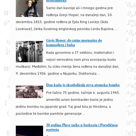
programerke
Samo dan kasnije ali i mnogo godina pre
rođenja Grejs Hoper, na današnji dan, 10.
decembra 1815. godine rođena je Ejda King Lavlejs (Ada
Lovelace), ćerka čuvenog engleskog pesnika Lorda Bajrona, ...
Grejs Hoper: do ratne mornarice do
kompajlera i buba
Kada govorimo o IT sektoru, matematici i
vojsci verovatno nam prva asocijacija budu
muškarci. Međutim, tu sliku menja žena rođena na današnji dan,
9. decembra 1906. godine u Njujorku. Doktorirala ...
Dan kada je eksplodirala prva atomska bomba
Pre tačno 75 godine, tačnije 6. avgusta 1945.
američki avion bombarder bacio je jednu
jedinu bombu na japanski grad. Taj grad bila je Hirošima, a
posledice te bombe pamtiće generacije ...
30 godina Plave tačke u beskraju i Porodičnog
portreta