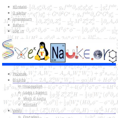
Kontakt
O sajtu
Impresum
Baneri
Log in
Početak
O sajtu
Impresum
Logo i baneri
Vesti o sajtu
Kontakt
Vesti
Događaji