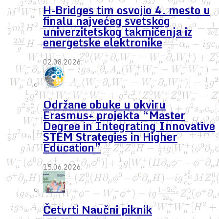
H-Bridges tim osvojio 4. mesto u
finalu najvećeg svetskog
univerzitetskog takmičenja iz
energetske elektronike
02.08.2026.
Održane obuke u okviru
Erasmus+ projekta “Master
Degree in Integrating Innovative
STEM Strategies in Higher
Education”
15.06.2026.
Četvrti Naučni piknik