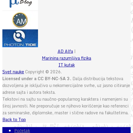
AD Alfa
|
Marinina razumljiva fizika
IT kutak
Svet nauke
Copyright © 2026.
Licensed under a CC BY-NC-SA 3.
Dalja distribucija tekstova
dozvoljena je isključivo u nekomercijalne svrhe, uz jasno citiranje
adrese sajta i autora teksta.
Tekstovi na sajtu su naučno-popularnog karaktera i namenjeni su
široj javnosti. Ne preporučuje se njihovo korišćenje kao referenci
za seminarske, diplomske, master i slične radove na fakultetima.
Back to Top
Početak