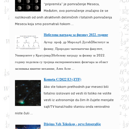
“pripremila” je pomračenje Meseca,
Međutim, ovo pomračenje značajno će se
razlikovati od onih atraktivnih delimičnih i totalnih pomračenja
Meseca koja smo posmatrali tokom ...
Нобелова награда за физику 2022. године
Аутор: проф. др Мирољуб Дугић(Институт за
физику, Природно-математички факултет,
Универзитет у Крагујевцу)Нобелову награду за физику за 2022.
годину поделила су тројица експерименталних физичара за област
заснивања квантне механике, Ален Аспе ...
Kometa C/2022 E3 (ZTF)
Ako ste tokom prethodnih par meseci bili
totalno izolovani od vesti ili toliko ne volite
vesti iz astronomije da čim ih čujete menjate
sajt/TV kanal/radio stanicu onda verovatno
niste čuli ...
Džejms Veb Teleskop - prve fotografije