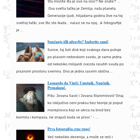
Šta mislite šta je ovo na slici? Ne znate? …
Ova svetla tačka je Zemlja, naša planeta.
Generacije ljudi, hiljadama godina žive na toj
svetloj tački, sve što ste ikada… nalazi se na njoj…A fotografije
je ...
Sunčanje i/ili zdravlje? Izaberite sami!
Sunce, taj žuti disk koji svakoga dana putuje
po plavom nebeskom svodu, je samo jedna
od nekoliko milijardi zvezda rasutih svuda po
praznom prostoru svemira. Ono je jedna sasvim obična ...
Leonardo da Vinči: Umetnik. Naučnik.
Pronalazač.
Pišu: Jovana Savić i Jovana Stanimirović“Onaj
ko isključivo ceni praksu bez teorije je poput
moreplovca koji se ukrca na brod bez
kormila i kompasa, ne znajući kuda se plovi.” - ...
Prva fotografija crne rupe!
Već nekoliko decenija, a može se reći i