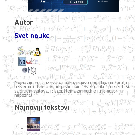
Autor
Svet nauke
Najnovije vesti iz sveta nauke, najave događaja na Zemlji i
u svemiru. Tekstovi potpisani kao "Svet nauke" preuzeti su
sa drugih sajtova, iz saopštenja za medije ili je autor
nepoznat.
Najnoviji tekstovi