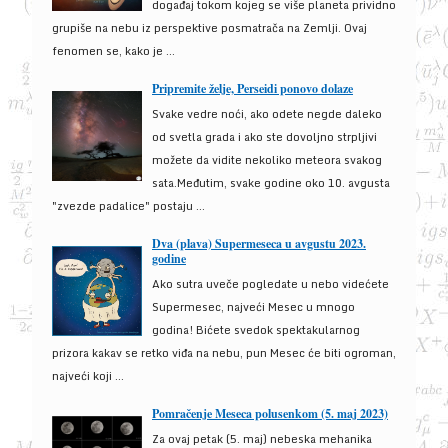
događaj tokom kojeg se više planeta prividno
grupiše na nebu iz perspektive posmatrača na Zemlji. Ovaj
fenomen se, kako je ...
Pripremite želje, Perseidi ponovo dolaze
Svake vedre noći, ako odete negde daleko
od svetla grada i ako ste dovoljno strpljivi
možete da vidite nekoliko meteora svakog
sata.Međutim, svake godine oko 10. avgusta
"zvezde padalice" postaju ...
Dva (plava) Supermeseca u avgustu 2023.
godine
Ako sutra uveče pogledate u nebo videćete
Supermesec, najveći Mesec u mnogo
godina! Bićete svedok spektakularnog
prizora kakav se retko viđa na nebu, pun Mesec će biti ogroman,
najveći koji ...
Pomračenje Meseca polusenkom (5. maj 2023)
Za ovaj petak (5. maj) nebeska mehanika