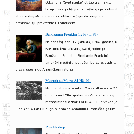
Odavno je "Svet nauke" otišao u zimski...
letnji... višegodišnji san i teško ga je probuditi
ali neki događaji u nauci su toliko značajni da mogu da
predstavljaju prekretnicu u budućem ...
Bendžamin Frenklin (1706 - 1790)
Na današnji dan, 17. januara, 1706. godine, u
Bostonu (Masačusets, SAD), rođen je
Benžamin Frenklin (Benjamin Franklin),
američki naučnik i političar, borac za ljudska
prava, učesnik u Američkom ratu za ...
Meteorit sa Marsa ALH84001
Najpoznatiji meteorit sa Marsa otkriven je 27.
decembra 1984. godine na Antarktiku.Ovaj
meteorit nosi oznaku ALH84001 i otkriven je
u oblasti Allan Hills, grupi brda na Antarktiku. Pronašao ga tim
...
Prvi teleskop