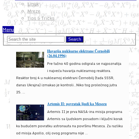
Linux
Mreze
Tips & Tricks
Menu
Havarija nuklearne elektrane Černobilj
(26.04.1996)
Pre tačno 40 godina odigrala se najpoznatija
i najveća havarija nuklearnog reaktora.
Reaktor broj 4 u nuklearnoj elektrani Černobilj (tada SSSR,
danas Ukrajna) izmakao je kontroli...Niko tog prolećnog jutra
25. ...
Artemis II: povratak ljudi ka Mesecu
Artemis II je prva NASA-ina misija programa
Artemis sa ljudskom posadom i ključni korak
ka budućem povratku astronauta na površinu Meseca. Za razliku
od misija Apollo, cilj ovog programa nije ...