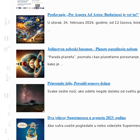
Predavanje „Per Aspera Ad Astra: Budućnost je već tu!“
U utorak, 24. februara 2026. godine, od 12 časova, bić
...
Jedinstven nebeski fenomen - Planete paradiraju nebom
“Parada planeta”, poznata i kao planetarno poravnanje
kako je ...
Pripremite želje, Perseidi ponovo dolaze
Svake vedre noći, ako odete negde daleko od svetla gra
Dva (plava) Supermeseca u avgustu 2023. godine
Ako sutra uveče pogledate u nebo videćete Supermesec,