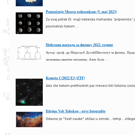
Pomračenje Meseca polusenkom (5. maj 2023)
Za ovaj petak (5. maj) nebeska mehanika “pripremila” 
posmatrali tokom ...
Нобелова награда за физику 2022. године
Аутор: проф. др Мирољуб Дугић(Институт за физику, Природ
заснивања квантне механике, Ален Аспе ...
Kometa C/2022 E3 (ZTF)
Ako ste tokom prethodnih par meseci bili totalno izolova
Džejms Veb Teleskop - prve fotografije
Odavno je "Svet nauke" otišao u zimski... letnji... više