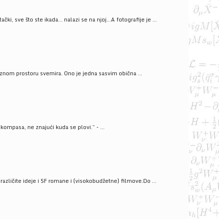
ački, sve što ste ikada… nalazi se na njoj…A fotografije je ...
znom prostoru svemira. Ono je jedna sasvim obična ...
kompasa, ne znajući kuda se plovi.” - ...
azličite ideje i SF romane i (visokobudžetne) filmove.Do ...