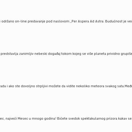
e održano on-line predavanje pod naslovom:„Per Aspera Ad Astra: Budućnost je već tu
, predstavlja zanimljiv nebeski događaj tokom kojeg se više planeta prividno grupi
da i ako ste dovoljno strpljivi možete da vidite nekoliko meteora svakog sata.Među
 najveći Mesec u mnogo godina! Bićete svedok spektakularnog prizora kakav se ret