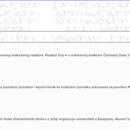
havarija nuklearnog reaktora. Reaktor broj 4 u nuklearnoj elektrani Černobilj (tada 
a ljudskom posadom i ključni korak ka budućem povratku astronauta na površinu Mese
 fizike elementarnih čestica u Srbiji organizuju univerziteti u Beogradu, Novom Sad