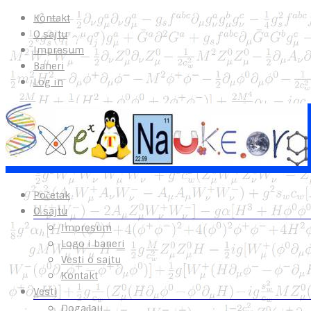
Kontakt
O sajtu
Impresum
Baneri
Log in
Početak
O sajtu
Impresum
Logo i baneri
Vesti o sajtu
Kontakt
Vesti
Događaji