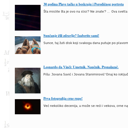
30 godina Plave tačke u beskraju i Porodičnog portreta
Šta mislite šta je ovo na slici? Ne znate? … Ova svetla t
Sunčanje i/ili zdravlje? Izaberite sami!
Sunce, taj žuti disk koji svakoga dana putuje po plav
Leonardo da Vinči: Umetnik. Naučnik. Pronalazač.
Pišu: Jovana Savić i Jovana Stanimirović“Onaj ko isklju
Prva fotografija crne rupe!
Već nekoliko decenija, a može se reći i vekova, crne ru