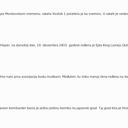
 po Moskovskom vremenu, raketa Vostok 1 poletela je ka svemiru. U raketi je sedeo J
 Hoper, na današnji dan, 10. decembra 1815. godine rođena je Ejda King Lavlejs (Ad
tno nam prva asocijacija budu muškarci. Međutim, tu sliku menja žena rođena na dan
 avion bombarder bacio je jednu jedinu bombu na japanski grad. Taj grad bila je Hir