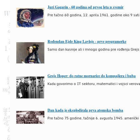
Juri Gagarin - 60 godina od prvog leta u svemir
Pre tačno 60 godina, 12. aprila 1961. godine oko 9 sati
Rođendan Ejde King Lavlejs - prve programerke
Samo dan kasnije ali i mnogo godina pre rođenja Grejs
Grejs Hoper: do ratne mornarice do kompajlera i buba
Kada govorimo o IT sektoru, matematici i vojsci verova
Dan kada je eksplodirala prva atomska bomba
Pre tačno 75 godine, tačnije 6. avgusta 1945. američki