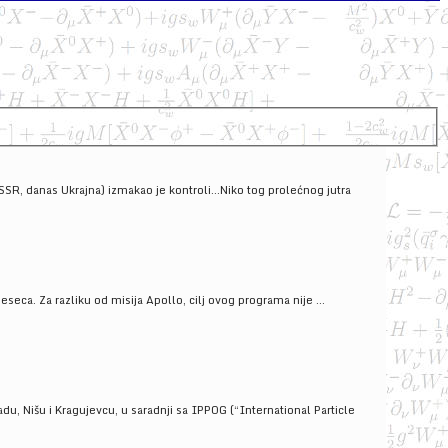
SSSR, danas Ukrajna) izmakao je kontroli...Niko tog prolećnog jutra
ca. Za razliku od misija Apollo, cilj ovog programa nije ...
u, Nišu i Kragujevcu, u saradnji sa IPPOG (“International Particle