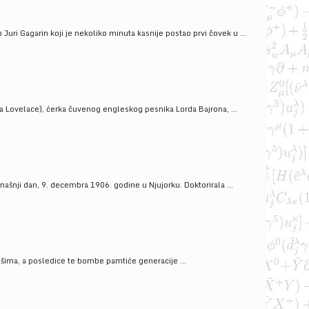
uri Gagarin koji je nekoliko minuta kasnije postao prvi čovek u ...
a Lovelace), ćerka čuvenog engleskog pesnika Lorda Bajrona, ...
ašnji dan, 9. decembra 1906. godine u Njujorku. Doktorirala ...
ošima, a posledice te bombe pamtiće generacije ...