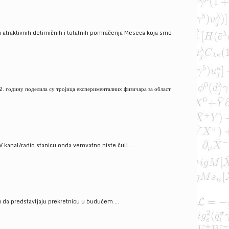
 atraktivnih delimičnih i totalnih pomračenja Meseca koja smo
. годину поделила су тројица експерименталних физичара за област
V kanal/radio stanicu onda verovatno niste čuli ...
gu da predstavljaju prekretnicu u budućem ...