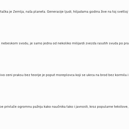
ačka je Zemlja, naša planeta. Generacije ljudi, hiljadama godina žive na toj svetloj t
om nebeskom svodu, je samo jedna od nekoliko milijardi zvezda rasutih svuda po pra
čivo ceni praksu bez teorije je poput moreplovca koji se ukrca na brod bez kormila i 
pe privlače ogromnu pažnju kako naučnika tako i javnosti, kroz popularne tekstove, r