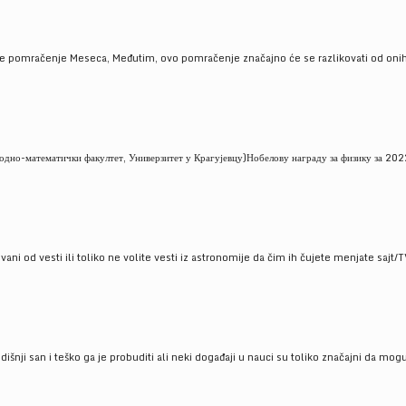
je pomračenje Meseca, Međutim, ovo pomračenje značajno će se razlikovati od onih
но-математички факултет, Универзитет у Крагујевцу)Нобелову награду за физику за 2022
ni od vesti ili toliko ne volite vesti iz astronomije da čim ih čujete menjate sajt/T
godišnji san i teško ga je probuditi ali neki događaji u nauci su toliko značajni da mo