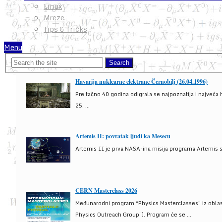
Linux
Mreze
Tips & Tricks
Menu
Havarija nuklearne elektrane Černobilj (26.04.1996)
Pre tačno 40 godina odigrala se najpoznatija i najveća 
25. ...
Artemis II: povratak ljudi ka Mesecu
Artemis II je prva NASA-ina misija programa Artemis s
CERN Masterclass 2026
Međunarodni program “Physics Masterclasses” iz oblasti
Physics Outreach Group”). Program će se ...