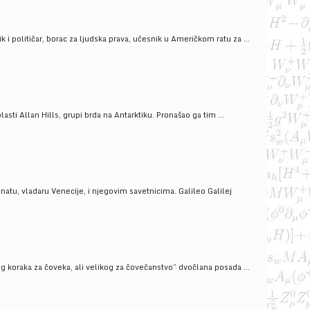
i političar, borac za ljudska prava, učesnik u Američkom ratu za ...
ti Allan Hills, grupi brda na Antarktiku. Pronašao ga tim ...
onatu, vladaru Venecije, i njegovim savetnicima. Galileo Galilej
g koraka za čoveka, ali velikog za čovečanstvo” dvočlana posada ...