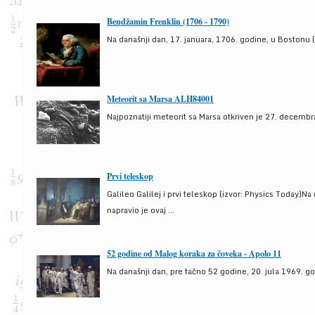
Bendžamin Frenklin (1706 - 1790)
Na današnji dan, 17. januara, 1706. godine, u Bostonu (
Meteorit sa Marsa ALH84001
Najpoznatiji meteorit sa Marsa otkriven je 27. decembra
Prvi teleskop
Galileo Galilej i prvi teleskop (izvor: Physics Today)N
napravio je ovaj ...
52 godine od Malog koraka za čoveka - Apolo 11
Na današnji dan, pre tačno 52 godine, 20. jula 1969. g