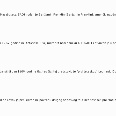
Masačusets, SAD), rođen je Benžamin Frenklin (Benjamin Franklin), američki naučnik 
 1984. godine na Antarktiku.Ovaj meteorit nosi oznaku ALH84001 i otkriven je u oblas
a današnji dan 1609. godine Galileo Galilej predstavio je "prvi teleskop" Leonardu D
odine čovek je prvi sleteo na površinu drugog nebeskog tela.Oko šest sati pre “malo