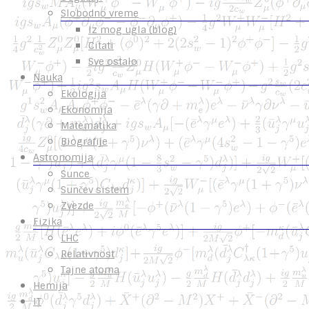
Slobodno vreme
Iz mog ugla (blog)
Citati
Sve ostalo
Nauka
Ekologija
Ekonomija
Matematika
Biografije
Astronomija
Sunce
Sunčev sistem
Zvezde
Fizika
LHC
Relativnost
Tajne atoma
Hemija
IT