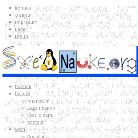
Kontakt
O sajtu
Impresum
Baneri
Log in
Početak
O sajtu
Impresum
Logo i baneri
Vesti o sajtu
Kontakt
Vesti
Događaji