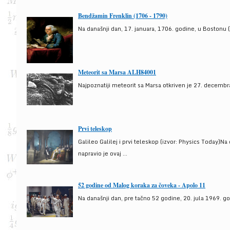
Bendžamin Frenklin (1706 - 1790)
Na današnji dan, 17. januara, 1706. godine, u Bostonu (
Meteorit sa Marsa ALH84001
Najpoznatiji meteorit sa Marsa otkriven je 27. decembra
Prvi teleskop
Galileo Galilej i prvi teleskop (izvor: Physics Today)N
napravio je ovaj ...
52 godine od Malog koraka za čoveka - Apolo 11
Na današnji dan, pre tačno 52 godine, 20. jula 1969. g