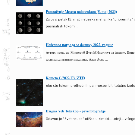
Pomračenje Meseca polusenkom (5. maj 2023)
Za ovaj petak (5. maj) nebeska mehanika “pripremila” 
posmatrali tokom ...
Нобелова награда за физику 2022. године
Аутор: проф. др Мирољуб Дугић(Институт за физику, Природ
заснивања квантне механике, Ален Аспе ...
Kometa C/2022 E3 (ZTF)
Ako ste tokom prethodnih par meseci bili totalno izolova
Džejms Veb Teleskop - prve fotografije
Odavno je "Svet nauke" otišao u zimski... letnji... više