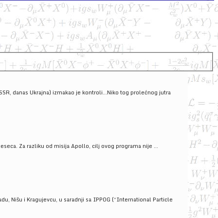
SSSR, danas Ukrajna) izmakao je kontroli...Niko tog prolećnog jutra
ca. Za razliku od misija Apollo, cilj ovog programa nije ...
u, Nišu i Kragujevcu, u saradnji sa IPPOG (“International Particle