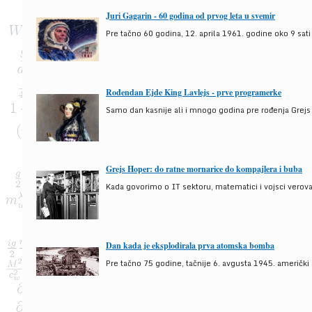
Juri Gagarin - 60 godina od prvog leta u svemir
Pre tačno 60 godina, 12. aprila 1961. godine oko 9 sati
Rođendan Ejde King Lavlejs - prve programerke
Samo dan kasnije ali i mnogo godina pre rođenja Grejs
Grejs Hoper: do ratne mornarice do kompajlera i buba
Kada govorimo o IT sektoru, matematici i vojsci verova
Dan kada je eksplodirala prva atomska bomba
Pre tačno 75 godine, tačnije 6. avgusta 1945. američki