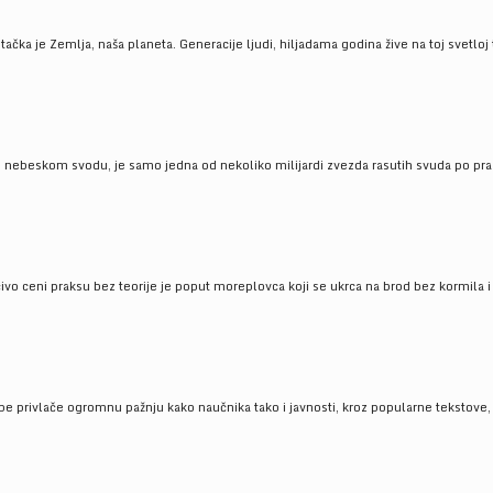
ačka je Zemlja, naša planeta. Generacije ljudi, hiljadama godina žive na toj svetloj t
om nebeskom svodu, je samo jedna od nekoliko milijardi zvezda rasutih svuda po pra
čivo ceni praksu bez teorije je poput moreplovca koji se ukrca na brod bez kormila i 
pe privlače ogromnu pažnju kako naučnika tako i javnosti, kroz popularne tekstove, r