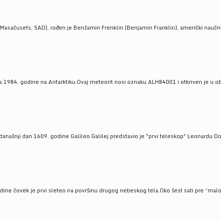
Masačusets, SAD), rođen je Benžamin Frenklin (Benjamin Franklin), američki naučnik 
 1984. godine na Antarktiku.Ovaj meteorit nosi oznaku ALH84001 i otkriven je u oblas
a današnji dan 1609. godine Galileo Galilej predstavio je "prvi teleskop" Leonardu D
odine čovek je prvi sleteo na površinu drugog nebeskog tela.Oko šest sati pre “malo