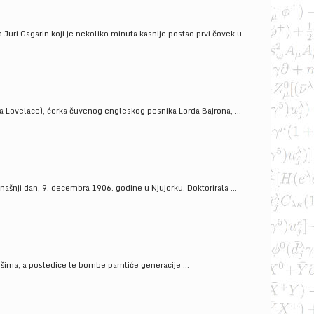
uri Gagarin koji je nekoliko minuta kasnije postao prvi čovek u ...
a Lovelace), ćerka čuvenog engleskog pesnika Lorda Bajrona, ...
ašnji dan, 9. decembra 1906. godine u Njujorku. Doktorirala ...
ošima, a posledice te bombe pamtiće generacije ...