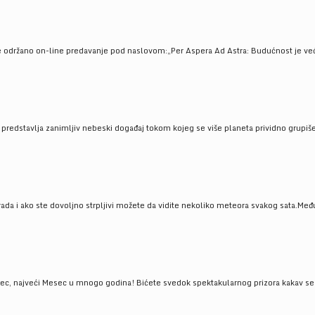
e održano on-line predavanje pod naslovom:„Per Aspera Ad Astra: Budućnost je već tu
, predstavlja zanimljiv nebeski događaj tokom kojeg se više planeta prividno grupi
da i ako ste dovoljno strpljivi možete da vidite nekoliko meteora svakog sata.Među
 najveći Mesec u mnogo godina! Bićete svedok spektakularnog prizora kakav se ret