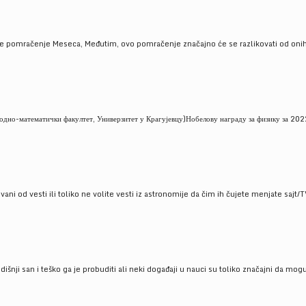
je pomračenje Meseca, Međutim, ovo pomračenje značajno će se razlikovati od onih
но-математички факултет, Универзитет у Крагујевцу)Нобелову награду за физику за 2022
ni od vesti ili toliko ne volite vesti iz astronomije da čim ih čujete menjate sajt/T
godišnji san i teško ga je probuditi ali neki događaji u nauci su toliko značajni da mo