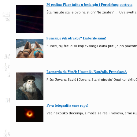
30 godina Plave tačke u beskraju i Porodičnog portreta
Šta mislite šta je ovo na slici? Ne znate? … Ova svetla t
Sunčanje i/ili zdravlje? Izaberite sami!
Sunce, taj žuti disk koji svakoga dana putuje po plav
Leonardo da Vinči: Umetnik. Naučnik. Pronalazač.
Pišu: Jovana Savić i Jovana Stanimirović“Onaj ko isklju
Prva fotografija crne rupe!
Već nekoliko decenija, a može se reći i vekova, crne ru