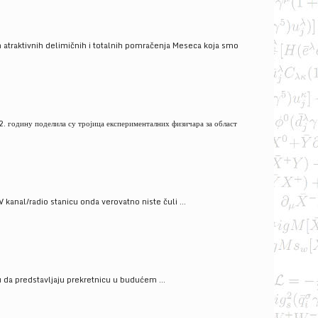
 atraktivnih delimičnih i totalnih pomračenja Meseca koja smo
. годину поделила су тројица експерименталних физичара за област
V kanal/radio stanicu onda verovatno niste čuli ...
gu da predstavljaju prekretnicu u budućem ...