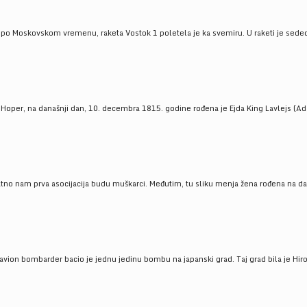
 po Moskovskom vremenu, raketa Vostok 1 poletela je ka svemiru. U raketi je sedeo J
 Hoper, na današnji dan, 10. decembra 1815. godine rođena je Ejda King Lavlejs (Ad
tno nam prva asocijacija budu muškarci. Međutim, tu sliku menja žena rođena na dan
 avion bombarder bacio je jednu jedinu bombu na japanski grad. Taj grad bila je Hir