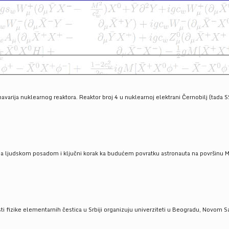
havarija nuklearnog reaktora. Reaktor broj 4 u nuklearnoj elektrani Černobilj (tada 
a ljudskom posadom i ključni korak ka budućem povratku astronauta na površinu Mese
 fizike elementarnih čestica u Srbiji organizuju univerziteti u Beogradu, Novom Sad