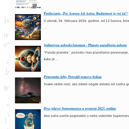
Predavanje „Per Aspera Ad Astra: Budućnost je već tu!“
U utorak, 24. februara 2026. godine, od 12 časova, bić
...
Jedinstven nebeski fenomen - Planete paradiraju nebom
“Parada planeta”, poznata i kao planetarno poravnanje
kako je ...
Pripremite želje, Perseidi ponovo dolaze
Svake vedre noći, ako odete negde daleko od svetla gra
Dva (plava) Supermeseca u avgustu 2023. godine
Ako sutra uveče pogledate u nebo videćete Supermesec,