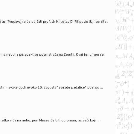
!“Predavanje će održati prof. dr Miroslav D. Filipović (Univerzitet
še na nebu iz perspektive posmatrača na Zemlji. Ovaj fenomen se,
tim, svake godine oko 10. avgusta "zvezde padalice" postaju ...
ko viđa na nebu, pun Mesec će biti ogroman, najveći koji ...