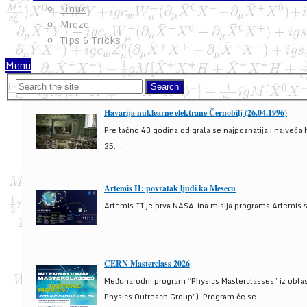
Linux
Mreze
Tips & Tricks
Menu
Havarija nuklearne elektrane Černobilj (26.04.1996)
Pre tačno 40 godina odigrala se najpoznatija i najveća 
25. ...
Artemis II: povratak ljudi ka Mesecu
Artemis II je prva NASA-ina misija programa Artemis s
CERN Masterclass 2026
Međunarodni program “Physics Masterclasses” iz oblasti
Physics Outreach Group”). Program će se ...