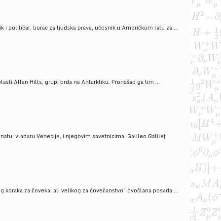
i političar, borac za ljudska prava, učesnik u Američkom ratu za ...
ti Allan Hills, grupi brda na Antarktiku. Pronašao ga tim ...
onatu, vladaru Venecije, i njegovim savetnicima. Galileo Galilej
g koraka za čoveka, ali velikog za čovečanstvo” dvočlana posada ...