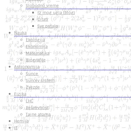
Slobodno vreme
Iz mog ugla (blog)
Citati
Sve ostalo
Nauka
Ekologija
Ekonomija
Matematika
Biografije
Astronomija
Sunce
Sunčev sistem
Zvezde
Fizika
LHC
Relativnost
Tajne atoma
Hemija
IT