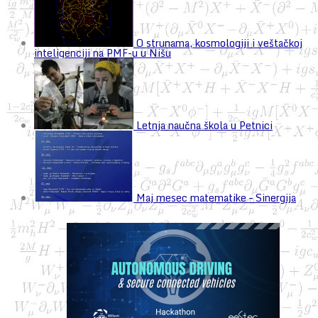
O strunama, kosmologiji i veštačkoj
inteligenciji na PMF-u u Nišu
Letnja naučna škola u Petnici
Maj mesec matematike – Sinergija