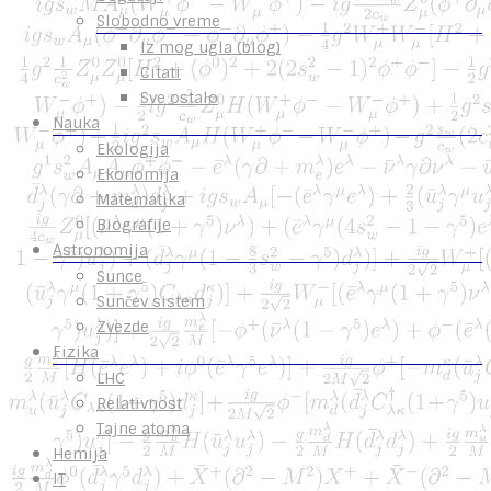
Slobodno vreme
Iz mog ugla (blog)
Citati
Sve ostalo
Nauka
Ekologija
Ekonomija
Matematika
Biografije
Astronomija
Sunce
Sunčev sistem
Zvezde
Fizika
LHC
Relativnost
Tajne atoma
Hemija
IT