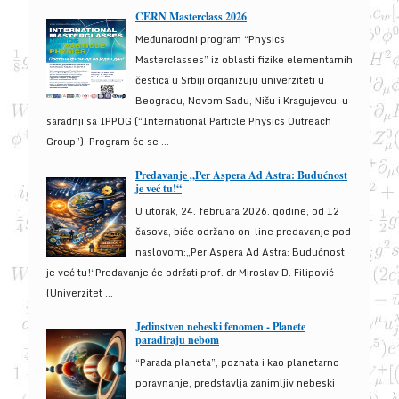
CERN Masterclass 2026
Međunarodni program “Physics
Masterclasses” iz oblasti fizike elementarnih
čestica u Srbiji organizuju univerziteti u
Beogradu, Novom Sadu, Nišu i Kragujevcu, u
saradnji sa IPPOG (“International Particle Physics Outreach
Group”). Program će se ...
Predavanje „Per Aspera Ad Astra: Budućnost
je već tu!“
U utorak, 24. februara 2026. godine, od 12
časova, biće održano on-line predavanje pod
naslovom:„Per Aspera Ad Astra: Budućnost
je već tu!“Predavanje će održati prof. dr Miroslav D. Filipović
(Univerzitet ...
Jedinstven nebeski fenomen - Planete
paradiraju nebom
“Parada planeta”, poznata i kao planetarno
poravnanje, predstavlja zanimljiv nebeski