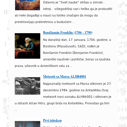
Odavno je "Svet nauke" otišao u zimski...
letnji... višegodišnji san i teško ga je probuditi
ali neki događaji u nauci su toliko značajni da mogu da
predstavljaju prekretnicu u budućem ...
Bendžamin Frenklin (1706 - 1790)
Na današnji dan, 17. januara, 1706. godine, u
Bostonu (Masačusets, SAD), rođen je
Benžamin Frenklin (Benjamin Franklin),
američki naučnik i političar, borac za ljudska
prava, učesnik u Američkom ratu za ...
Meteorit sa Marsa ALH84001
Najpoznatiji meteorit sa Marsa otkriven je 27.
decembra 1984. godine na Antarktiku.Ovaj
meteorit nosi oznaku ALH84001 i otkriven je
u oblasti Allan Hills, grupi brda na Antarktiku. Pronašao ga tim
...
Prvi teleskop