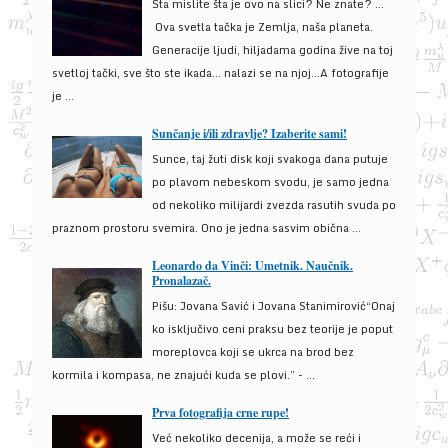
Šta mislite šta je ovo na slici? Ne znate? …
Ova svetla tačka je Zemlja, naša planeta.
Generacije ljudi, hiljadama godina žive na toj
svetloj tački, sve što ste ikada… nalazi se na njoj…A fotografije
je ...
Sunčanje i/ili zdravlje? Izaberite sami!
Sunce, taj žuti disk koji svakoga dana putuje
po plavom nebeskom svodu, je samo jedna
od nekoliko milijardi zvezda rasutih svuda po
praznom prostoru svemira. Ono je jedna sasvim obična ...
Leonardo da Vinči: Umetnik. Naučnik.
Pronalazač.
Pišu: Jovana Savić i Jovana Stanimirović“Onaj
ko isključivo ceni praksu bez teorije je poput
moreplovca koji se ukrca na brod bez
kormila i kompasa, ne znajući kuda se plovi.” - ...
Prva fotografija crne rupe!
Već nekoliko decenija, a može se reći i