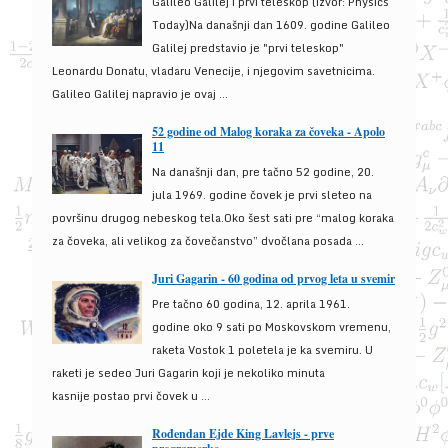
Galileo Galilej i prvi teleskop (izvor: Physics
Today)Na današnji dan 1609. godine Galileo
Galilej predstavio je "prvi teleskop"
Leonardu Donatu, vladaru Venecije, i njegovim savetnicima.
Galileo Galilej napravio je ovaj ...
52 godine od Malog koraka za čoveka - Apolo
11
Na današnji dan, pre tačno 52 godine, 20.
jula 1969. godine čovek je prvi sleteo na
površinu drugog nebeskog tela.Oko šest sati pre “malog koraka
za čoveka, ali velikog za čovečanstvo” dvočlana posada ...
Juri Gagarin - 60 godina od prvog leta u svemir
Pre tačno 60 godina, 12. aprila 1961.
godine oko 9 sati po Moskovskom vremenu,
raketa Vostok 1 poletela je ka svemiru. U
raketi je sedeo Juri Gagarin koji je nekoliko minuta
kasnije postao prvi čovek u ...
Rođendan Ejde King Lavlejs - prve