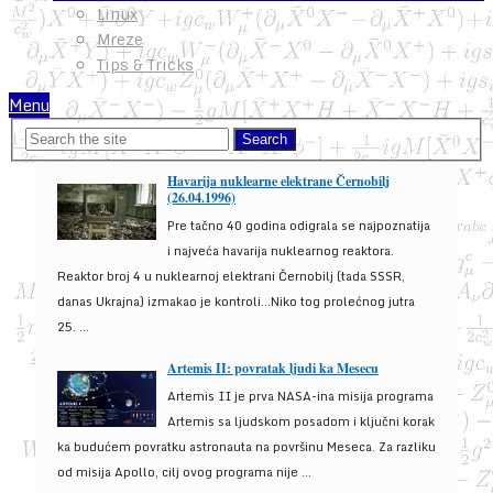
Linux
Mreze
Tips & Tricks
Menu
Havarija nuklearne elektrane Černobilj
(26.04.1996)
Pre tačno 40 godina odigrala se najpoznatija
i najveća havarija nuklearnog reaktora.
Reaktor broj 4 u nuklearnoj elektrani Černobilj (tada SSSR,
danas Ukrajna) izmakao je kontroli...Niko tog prolećnog jutra
25. ...
Artemis II: povratak ljudi ka Mesecu
Artemis II je prva NASA-ina misija programa
Artemis sa ljudskom posadom i ključni korak
ka budućem povratku astronauta na površinu Meseca. Za razliku
od misija Apollo, cilj ovog programa nije ...