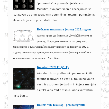
“pripremila” je pomračenje Meseca,
Međutim, ovo pomračenje značajno će se
razlikovati od onih atraktivnih delimičnih i totalnih pomračenja
Meseca koja smo posmatrali tokom ...
Нобелова награда за физику 2022. године
Аутор: проф. др Мирољуб Дугић(Институт за
физику, Природно-математички факултет,
Универзитет у Крагујевцу)Нобелову награду за физику за 2022.
годину поделила су тројица експерименталних физичара за област
заснивања квантне механике, Ален Аспе ...
Kometa C/2022 E3 (ZTF)
Ako ste tokom prethodnih par meseci bili
totalno izolovani od vesti ili toliko ne volite
vesti iz astronomije da čim ih čujete menjate
sajt/TV kanal/radio stanicu onda verovatno
niste čuli ...
Džejms Veb Teleskop - prve fotografije