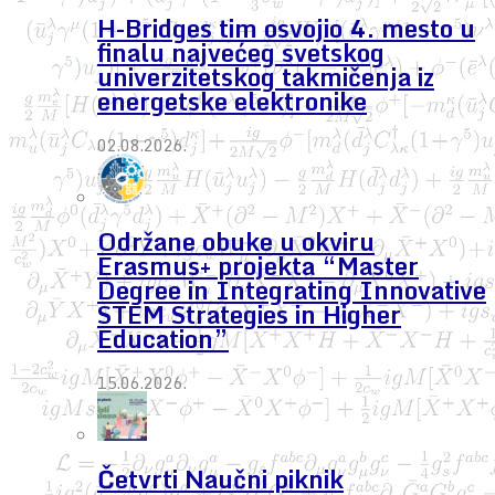
H-Bridges tim osvojio 4. mesto u
finalu najvećeg svetskog
univerzitetskog takmičenja iz
energetske elektronike
02.08.2026.
Održane obuke u okviru
Erasmus+ projekta “Master
Degree in Integrating Innovative
STEM Strategies in Higher
Education”
15.06.2026.
Četvrti Naučni piknik