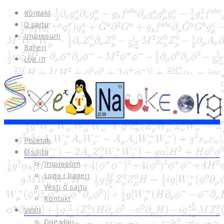
Kontakt
O sajtu
Impresum
Baneri
Log in
Početak
O sajtu
Impresum
Logo i baneri
Vesti o sajtu
Kontakt
Vesti
Događaji