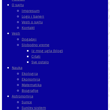
O sajtu
Impresum
Logo i baneri
Vesti o sajtu
Kontakt
Vesti
Događaji
Slobodno vreme
Iz mog ugla (blog)
Citati
Sve ostalo
Nauka
Ekologija
Ekonomija
Matematika
Biografije
Astronomija
Sunce
Sunčev sistem