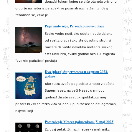
događaj tokom kojeg se više planeta prividno
grupiše na nebu iz perspektive posmatrača na Zemlji. Ovaj
fenomen se, kako je ...
Pripremite želje, Perseidi ponovo dolaze
Svake vedre noći, ako odete negde daleko
od svetla grada i ako ste dovoljno strpljivi
možete da vidite nekoliko meteora svakog
sata.Međutim, svake godine oko 10. avgusta
"zvezde padalice" postaju ...
Dva (plava) Supermeseca u avgustu 2023.
godine
Ako sutra uveče pogledate u nebo videćete
Supermesec, najveći Mesec u mnogo
godina! Bićete svedok spektakularnog
prizora kakav se retko viđa na nebu, pun Mesec će biti ogroman,
najveći koji ...
Pomračenje Meseca polusenkom (5. maj 2023)
Za ovaj petak (5. maj) nebeska mehanika