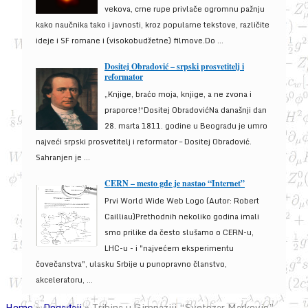
vekova, crne rupe privlače ogromnu pažnju
kako naučnika tako i javnosti, kroz popularne tekstove, različite
ideje i SF romane i (visokobudžetne) filmove.Do ...
Dositej Obradović – srpski prosvetitelj i
reformator
„Knjige, braćo moja, knjige, a ne zvona i
praporce!“Dositej ObradovićNa današnji dan
28. marta 1811. godine u Beogradu je umro
najveći srpski prosvetitelj i reformator – Dositej Obradović.
Sahranjen je ...
CERN – mesto gde je nastao “Internet”
Prvi World Wide Web Logo (Autor: Robert
Cailliau)Prethodnih nekoliko godina imali
smo prilike da često slušamo o CERN-u,
LHC-u - i "najvećem eksperimentu
čovečanstva", ulasku Srbije u punopravno članstvo,
akceleratoru, ...
Home
»
Događaji
»
Tribina u Gimnaziji “Svetozar Markovic”