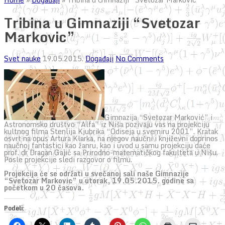
Tribina u Gimnaziji “Svetozar
Markovic”
Svet nauke
19.05.2015.
Događaji
No Comments
Gimnazija “Svetozar Marković” i
Astronomsko društvo “Alfa” iz Niša pozivaju vas na projekciju
kultnog filma Stenlija Kjubrika “Odiseja u svemiru 2001”. Kratak
osvrt na opus Artura Klarka, na njegov naučni i književni doprinos
naučnoj fantastici kao žanru, kao i uvod u samu projekciju daće
prof. dr Dragan Gajić sa Prirodno-matematičkog fakulteta u Nišu.
Posle projekcije sledi razgovor o filmu.
Projekcija će se održati u svečanoj sali naše Gimnazije
“Svetozar Markovic” u utorak, 19.05.2015. godine sa
početkom u 20 časova.
Podeli: