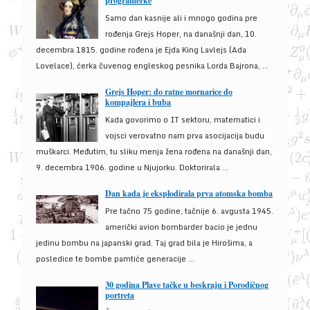
programerke
Samo dan kasnije ali i mnogo godina pre
rođenja Grejs Hoper, na današnji dan, 10.
decembra 1815. godine rođena je Ejda King Lavlejs (Ada
Lovelace), ćerka čuvenog engleskog pesnika Lorda Bajrona, ...
Grejs Hoper: do ratne mornarice do
kompajlera i buba
Kada govorimo o IT sektoru, matematici i
vojsci verovatno nam prva asocijacija budu
muškarci. Međutim, tu sliku menja žena rođena na današnji dan,
9. decembra 1906. godine u Njujorku. Doktorirala ...
Dan kada je eksplodirala prva atomska bomba
Pre tačno 75 godine, tačnije 6. avgusta 1945.
američki avion bombarder bacio je jednu
jedinu bombu na japanski grad. Taj grad bila je Hirošima, a
posledice te bombe pamtiće generacije ...
30 godina Plave tačke u beskraju i Porodičnog
portreta