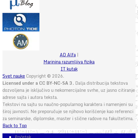
AD Alfa
|
Marinina razumljiva fizika
IT kutak
Svet nauke
Copyright © 2026.
Licensed under a CC BY-NC-SA 3.
Dalja distribucija tekstova
dozvoljena je isključivo u nekomercijalne svrhe, uz jasno citiranje
adrese sajta i autora teksta.
Tekstovi na sajtu su naučno-popularnog karaktera i namenjeni su
široj javnosti. Ne preporučuje se njihovo korišćenje kao referenci
za seminarske, diplomske, master i slične radove na fakultetima.
Back to Top
Početak